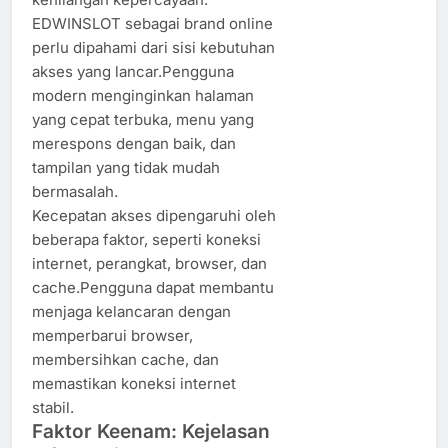
EDWINSLOT sebagai brand online
perlu dipahami dari sisi kebutuhan
akses yang lancar.Pengguna
modern menginginkan halaman
yang cepat terbuka, menu yang
merespons dengan baik, dan
tampilan yang tidak mudah
bermasalah.
Kecepatan akses dipengaruhi oleh
beberapa faktor, seperti koneksi
internet, perangkat, browser, dan
cache.Pengguna dapat membantu
menjaga kelancaran dengan
memperbarui browser,
membersihkan cache, dan
memastikan koneksi internet
stabil.
Faktor Keenam: Kejelasan