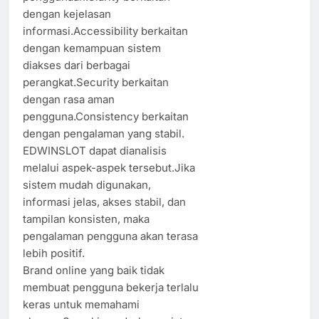
dengan kejelasan
informasi.Accessibility berkaitan
dengan kemampuan sistem
diakses dari berbagai
perangkat.Security berkaitan
dengan rasa aman
pengguna.Consistency berkaitan
dengan pengalaman yang stabil.
EDWINSLOT dapat dianalisis
melalui aspek-aspek tersebut.Jika
sistem mudah digunakan,
informasi jelas, akses stabil, dan
tampilan konsisten, maka
pengalaman pengguna akan terasa
lebih positif.
Brand online yang baik tidak
membuat pengguna bekerja terlalu
keras untuk memahami