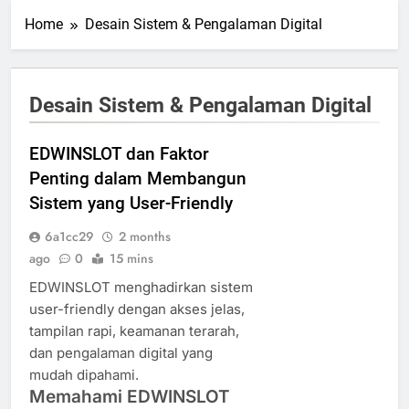
Home
Desain Sistem & Pengalaman Digital
Desain Sistem & Pengalaman Digital
EDWINSLOT dan Faktor
Penting dalam Membangun
Sistem yang User-Friendly
6a1cc29
2 months
ago
0
15 mins
EDWINSLOT menghadirkan sistem
user-friendly dengan akses jelas,
tampilan rapi, keamanan terarah,
dan pengalaman digital yang
mudah dipahami.
Memahami EDWINSLOT