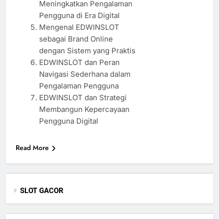
Meningkatkan Pengalaman
Pengguna di Era Digital
Mengenal EDWINSLOT
sebagai Brand Online
dengan Sistem yang Praktis
EDWINSLOT dan Peran
Navigasi Sederhana dalam
Pengalaman Pengguna
EDWINSLOT dan Strategi
Membangun Kepercayaan
Pengguna Digital
Read More
SLOT GACOR