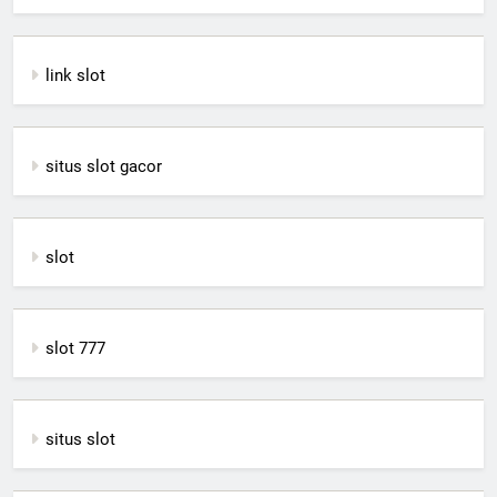
link slot
situs slot gacor
slot
slot 777
situs slot