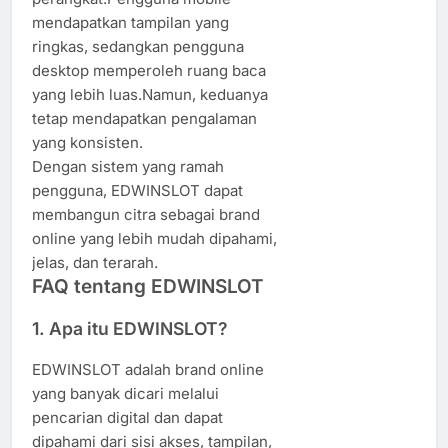
mendapatkan tampilan yang
ringkas, sedangkan pengguna
desktop memperoleh ruang baca
yang lebih luas.Namun, keduanya
tetap mendapatkan pengalaman
yang konsisten.
Dengan sistem yang ramah
pengguna, EDWINSLOT dapat
membangun citra sebagai brand
online yang lebih mudah dipahami,
jelas, dan terarah.
FAQ tentang EDWINSLOT
1. Apa itu EDWINSLOT?
EDWINSLOT adalah brand online
yang banyak dicari melalui
pencarian digital dan dapat
dipahami dari sisi akses, tampilan,