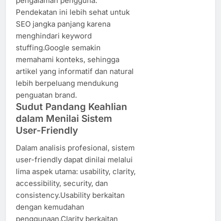
pengalaman pengguna.
Pendekatan ini lebih sehat untuk
SEO jangka panjang karena
menghindari keyword
stuffing.Google semakin
memahami konteks, sehingga
artikel yang informatif dan natural
lebih berpeluang mendukung
penguatan brand.
Sudut Pandang Keahlian
dalam Menilai Sistem
User-Friendly
Dalam analisis profesional, sistem
user-friendly dapat dinilai melalui
lima aspek utama: usability, clarity,
accessibility, security, dan
consistency.Usability berkaitan
dengan kemudahan
penggunaan.Clarity berkaitan