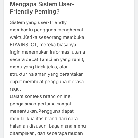
Mengapa Sistem User-
Friendly Penting?
Sistem yang user-friendly
membantu pengguna menghemat
waktu.Ketika seseorang membuka
EDWINSLOT, mereka biasanya
ingin menemukan informasi utama
secara cepat.Tampilan yang rumit,
menu yang tidak jelas, atau
struktur halaman yang berantakan
dapat membuat pengguna merasa
ragu.
Dalam konteks brand online,
pengalaman pertama sangat
menentukan.Pengguna dapat
menilai kualitas brand dari cara
halaman disusun, bagaimana menu
ditampilkan, dan seberapa mudah