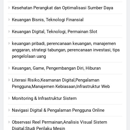
Kesehatan Perangkat dan Optimalisasi Sumber Daya
Keuangan Bisnis, Teknologi Finansial
Keuangan Digital, Teknologi, Permainan Slot
keuangan pribadi, perencanaan keuangan, manajemen
anggaran, strategi tabungan, perencanaan investasi, tips
pengelolaan uang
Keuangan, Game, Pengembangan Diri, Hiburan
Literasi Risiko,Keamanan Digital,Pengalaman
Pengguna,Manajemen Kebiasaan,Infrastruktur Web
Monitoring & Infrastruktur Sistem
Navigasi Digital & Pengalaman Pengguna Online
Observasi Reel Permainan,Analisis Visual Sistem
Digital,Studi Perilaku Mesin