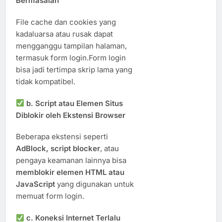
Bermasalah
File cache dan cookies yang
kadaluarsa atau rusak dapat
mengganggu tampilan halaman,
termasuk form login.Form login
bisa jadi tertimpa skrip lama yang
tidak kompatibel.
b. Script atau Elemen Situs
Diblokir oleh Ekstensi Browser
Beberapa ekstensi seperti
AdBlock, script blocker
, atau
pengaya keamanan lainnya bisa
memblokir elemen HTML atau
JavaScript
yang digunakan untuk
memuat form login.
c. Koneksi Internet Terlalu