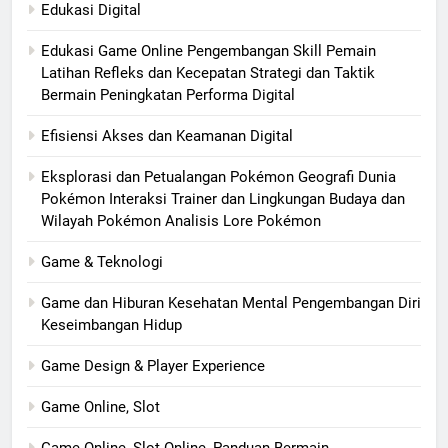
Edukasi Digital
Edukasi Game Online Pengembangan Skill Pemain
Latihan Refleks dan Kecepatan Strategi dan Taktik
Bermain Peningkatan Performa Digital
Efisiensi Akses dan Keamanan Digital
Eksplorasi dan Petualangan Pokémon Geografi Dunia
Pokémon Interaksi Trainer dan Lingkungan Budaya dan
Wilayah Pokémon Analisis Lore Pokémon
Game & Teknologi
Game dan Hiburan Kesehatan Mental Pengembangan Diri
Keseimbangan Hidup
Game Design & Player Experience
Game Online, Slot