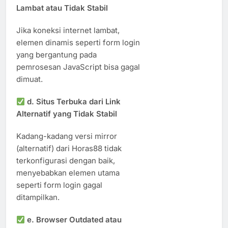
Lambat atau Tidak Stabil
Jika koneksi internet lambat,
elemen dinamis seperti form login
yang bergantung pada
pemrosesan JavaScript bisa gagal
dimuat.
d. Situs Terbuka dari Link
Alternatif yang Tidak Stabil
Kadang-kadang versi mirror
(alternatif) dari Horas88 tidak
terkonfigurasi dengan baik,
menyebabkan elemen utama
seperti form login gagal
ditampilkan.
e. Browser Outdated atau