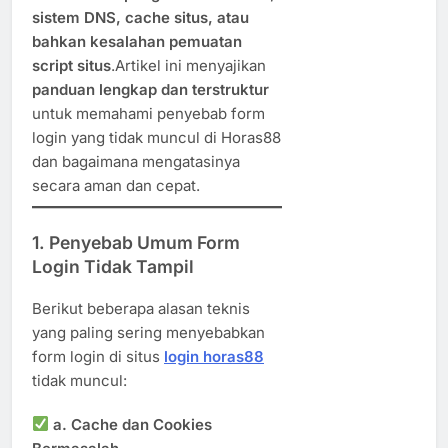
sistem DNS, cache situs, atau
bahkan kesalahan pemuatan
script situs
.Artikel ini menyajikan
panduan lengkap dan terstruktur
untuk memahami penyebab form
login yang tidak muncul di Horas88
dan bagaimana mengatasinya
secara aman dan cepat.
1. Penyebab Umum Form
Login Tidak Tampil
Berikut beberapa alasan teknis
yang paling sering menyebabkan
form login di situs
login horas88
tidak muncul:
a. Cache dan Cookies