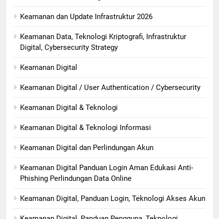
Keamanan dan Update Infrastruktur 2026
Keamanan Data, Teknologi Kriptografi, Infrastruktur
Digital, Cybersecurity Strategy
Keamanan Digital
Keamanan Digital / User Authentication / Cybersecurity
Keamanan Digital & Teknologi
Keamanan Digital & Teknologi Informasi
Keamanan Digital dan Perlindungan Akun
Keamanan Digital Panduan Login Aman Edukasi Anti-
Phishing Perlindungan Data Online
Keamanan Digital, Panduan Login, Teknologi Akses Akun
Keamanan Digital, Panduan Pengguna, Teknologi