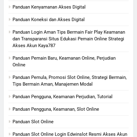
Panduan Kenyamanan Akses Digital
Panduan Koneksi dan Akses Digital
Panduan Login Aman Tips Bermain Fair Play Keamanan
dan Transparansi Situs Edukasi Pemain Online Strategi
Akses Akun Kaya787
Panduan Pemain Baru, Keamanan Online, Perjudian
Online
Panduan Pemula, Promosi Slot Online, Strategi Bermain,
Tips Bermain Aman, Manajemen Modal
Panduan Pengguna, Keamanan Perjudian, Tutorial
Panduan Pengguna, Keamanan, Slot Online
Panduan Slot Online
Panduan Slot Online Login Edwinslot Resmi Akses Akun