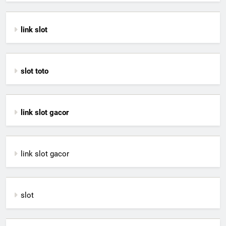
link slot
slot toto
link slot gacor
link slot gacor
slot