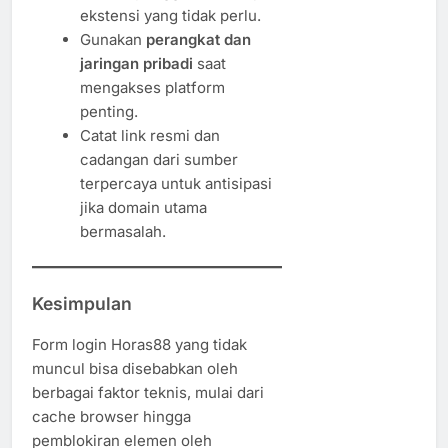
ekstensi yang tidak perlu.
Gunakan
perangkat dan
jaringan pribadi
saat
mengakses platform
penting.
Catat link resmi dan
cadangan dari sumber
terpercaya untuk antisipasi
jika domain utama
bermasalah.
Kesimpulan
Form login Horas88 yang tidak
muncul bisa disebabkan oleh
berbagai faktor teknis, mulai dari
cache browser hingga
pemblokiran elemen oleh