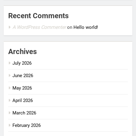
Recent Comments
A WordPress Commenter
on
Hello world!
Archives
July 2026
June 2026
May 2026
April 2026
March 2026
February 2026