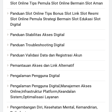
Slot Online Tips Pemula Slot Online Bermain Slot Aman
Panduan Slot Online Tips Bonus Slot Link Slot Resmi
Slot Online Pemula Strategi Bermain Slot Edukasi Slot
Digital
Panduan Stabilitas Akses Digital
Panduan Troubleshooting Digital
Panduan Validasi Data dan Registrasi Akun
Pemantauan Akses dan Link Alternatif
Pengalaman Pengguna Digital
Pengalaman Pengguna Digital,Manajemen Akses
Online,Infrastruktur Platform,Keandalan
Sistem,Optimalisasi Layanan
Pengembangan Diri, Kesehatan Mental, Kemandirian,