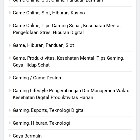
Game Online, Slot Online, Panduan Bermain
Game Online, Slot, Hiburan, Kasino
Game Online, Tips Gaming Sehat, Kesehatan Mental,
Pengelolaan Stres, Hiburan Digital
Game, Hiburan, Panduan, Slot
Game, Produktivitas, Kesehatan Mental, Tips Gaming,
Gaya Hidup Sehat
Gaming / Game Design
Gaming Lifestyle Pengembangan Diri Manajemen Waktu
Kesehatan Digital Produktivitas Harian
Gaming, Esports, Teknologi Digital
Gaming, Hiburan, Teknologi
Gaya Bermain