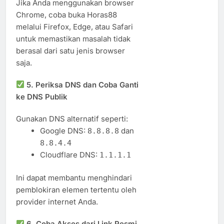
Jika Anda menggunakan browser
Chrome, coba buka Horas88
melalui Firefox, Edge, atau Safari
untuk memastikan masalah tidak
berasal dari satu jenis browser
saja.
5. Periksa DNS dan Coba Ganti
ke DNS Publik
Gunakan DNS alternatif seperti:
Google DNS:
dan
8.8.8.8
8.8.4.4
Cloudflare DNS:
1.1.1.1
Ini dapat membantu menghindari
pemblokiran elemen tertentu oleh
provider internet Anda.
6. Coba Akses dari Link Resmi