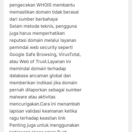
pengecekan WHOIS membantu
memastikan domain tidak berasal
dari sumber berbahaya
Selain metode teknis, pengguna
juga harus memperhatikan
reputasi domain melalui layanan
pemindai web security seperti
Google Safe Browsing, VirusTotal,
atau Web of Trust.Layanan ini
memindai domain terhadap
database ancaman global dan
memberikan indikasi jika domain
pernah dilaporkan sebagai sumber
malware atau aktivitas
mencurigakan.Cara ini menambah
lapisan validasi keamanan ketika
ragu terhadap keaslian link
Penting juga untuk menggunakan