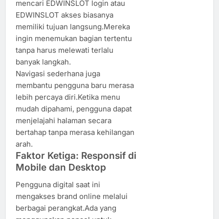
mencari EDWINSLOT login atau
EDWINSLOT akses biasanya
memiliki tujuan langsung.Mereka
ingin menemukan bagian tertentu
tanpa harus melewati terlalu
banyak langkah.
Navigasi sederhana juga
membantu pengguna baru merasa
lebih percaya diri.Ketika menu
mudah dipahami, pengguna dapat
menjelajahi halaman secara
bertahap tanpa merasa kehilangan
arah.
Faktor Ketiga: Responsif di
Mobile dan Desktop
Pengguna digital saat ini
mengakses brand online melalui
berbagai perangkat.Ada yang