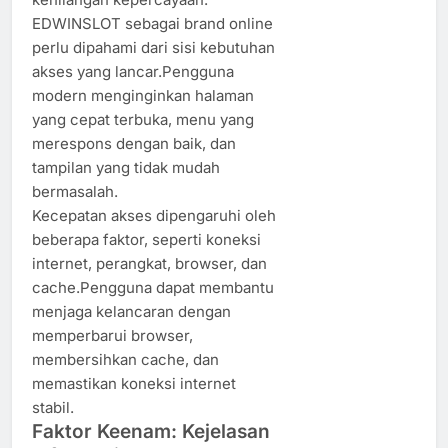
EDWINSLOT sebagai brand online
perlu dipahami dari sisi kebutuhan
akses yang lancar.Pengguna
modern menginginkan halaman
yang cepat terbuka, menu yang
merespons dengan baik, dan
tampilan yang tidak mudah
bermasalah.
Kecepatan akses dipengaruhi oleh
beberapa faktor, seperti koneksi
internet, perangkat, browser, dan
cache.Pengguna dapat membantu
menjaga kelancaran dengan
memperbarui browser,
membersihkan cache, dan
memastikan koneksi internet
stabil.
Faktor Keenam: Kejelasan