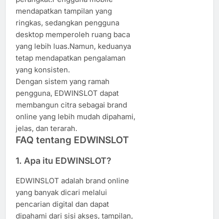
mendapatkan tampilan yang
ringkas, sedangkan pengguna
desktop memperoleh ruang baca
yang lebih luas.Namun, keduanya
tetap mendapatkan pengalaman
yang konsisten.
Dengan sistem yang ramah
pengguna, EDWINSLOT dapat
membangun citra sebagai brand
online yang lebih mudah dipahami,
jelas, dan terarah.
FAQ tentang EDWINSLOT
1. Apa itu EDWINSLOT?
EDWINSLOT adalah brand online
yang banyak dicari melalui
pencarian digital dan dapat
dipahami dari sisi akses, tampilan,