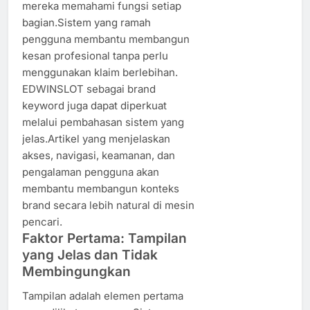
mereka memahami fungsi setiap
bagian.Sistem yang ramah
pengguna membantu membangun
kesan profesional tanpa perlu
menggunakan klaim berlebihan.
EDWINSLOT sebagai brand
keyword juga dapat diperkuat
melalui pembahasan sistem yang
jelas.Artikel yang menjelaskan
akses, navigasi, keamanan, dan
pengalaman pengguna akan
membantu membangun konteks
brand secara lebih natural di mesin
pencari.
Faktor Pertama: Tampilan
yang Jelas dan Tidak
Membingungkan
Tampilan adalah elemen pertama