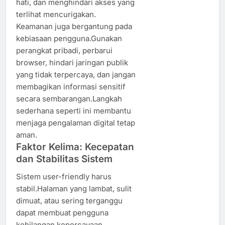
hati, dan menghindari akses yang
terlihat mencurigakan.
Keamanan juga bergantung pada
kebiasaan pengguna.Gunakan
perangkat pribadi, perbarui
browser, hindari jaringan publik
yang tidak terpercaya, dan jangan
membagikan informasi sensitif
secara sembarangan.Langkah
sederhana seperti ini membantu
menjaga pengalaman digital tetap
aman.
Faktor Kelima: Kecepatan
dan Stabilitas Sistem
Sistem user-friendly harus
stabil.Halaman yang lambat, sulit
dimuat, atau sering terganggu
dapat membuat pengguna
kehilangan kepercayaan.