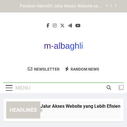
Skip
Cara Menjaga Performa Perangkat saat
to
Mengakses KAYA787 Alternatif
content
Panduan Menjaga Privasi Perangkat saat
Menggunakan KAYA787 Alternatif
Panduan Memilih Jalur Akses Website yang Lebih
Efisien dan Aman
Panduan Memilih Jalur Akses Website yang
Efisien, Stabil, dan Aman
Cara Menjaga Performa Perangkat saat
Mengakses KAYA787 Alternatif
M Albaghli
Dapatkan Produk Kecantikan Berkualitas Di
Panduan Menjaga Privasi Perangkat saat
NEWSLETTER
RANDOM NEWS
Menggunakan KAYA787 Alternatif
M Albaghli.
MENU
nduan Memilih Jalur Akses Website yang Lebih Efisien dan 
HEADLINES
Weeks Ago