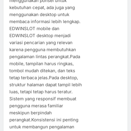
menggunakan ponsel untuk
kebutuhan cepat, ada juga yang
menggunakan desktop untuk
membaca informasi lebih lengkap.
EDWINSLOT mobile dan
EDWINSLOT desktop menjadi
variasi pencarian yang relevan
karena pengguna membutuhkan
pengalaman lintas perangkat.Pada
mobile, tampilan harus ringkas,
tombol mudah ditekan, dan teks
tetap terbaca jelas.Pada desktop,
struktur halaman dapat tampil lebih
luas, tetapi tetap harus teratur.
Sistem yang responsif membuat
pengguna merasa familiar
meskipun berpindah
perangkat.Konsistensi ini penting
untuk membangun pengalaman