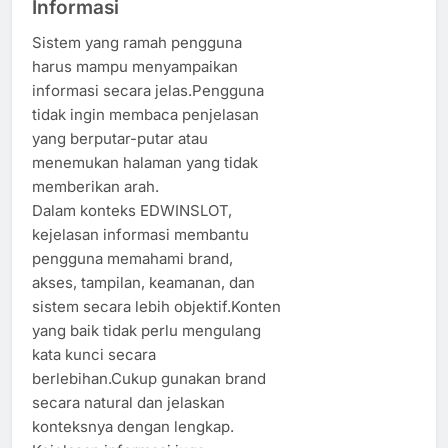
Informasi
Sistem yang ramah pengguna
harus mampu menyampaikan
informasi secara jelas.Pengguna
tidak ingin membaca penjelasan
yang berputar-putar atau
menemukan halaman yang tidak
memberikan arah.
Dalam konteks EDWINSLOT,
kejelasan informasi membantu
pengguna memahami brand,
akses, tampilan, keamanan, dan
sistem secara lebih objektif.Konten
yang baik tidak perlu mengulang
kata kunci secara
berlebihan.Cukup gunakan brand
secara natural dan jelaskan
konteksnya dengan lengkap.