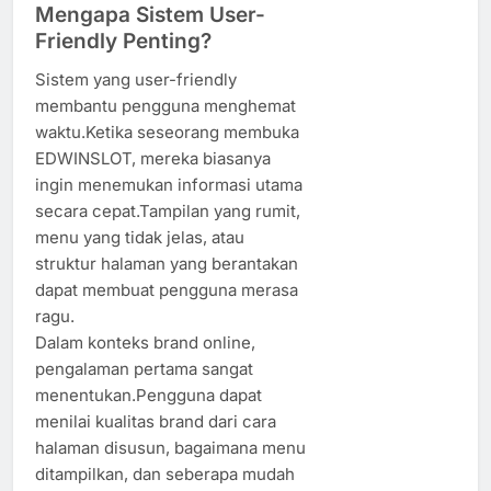
Mengapa Sistem User-
Friendly Penting?
Sistem yang user-friendly
membantu pengguna menghemat
waktu.Ketika seseorang membuka
EDWINSLOT, mereka biasanya
ingin menemukan informasi utama
secara cepat.Tampilan yang rumit,
menu yang tidak jelas, atau
struktur halaman yang berantakan
dapat membuat pengguna merasa
ragu.
Dalam konteks brand online,
pengalaman pertama sangat
menentukan.Pengguna dapat
menilai kualitas brand dari cara
halaman disusun, bagaimana menu
ditampilkan, dan seberapa mudah