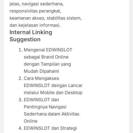
jelas, navigasi sederhana,
responsivitas perangkat,
keamanan akses, stabilitas sistem,
dan kejelasan informasi.
Internal Linking
Suggestion
Mengenal EDWINSLOT
sebagai Brand Online
dengan Tampilan yang
Mudah Dipahami
Cara Mengakses
EDWINSLOT dengan Lancar
melalui Mobile dan Desktop
EDWINSLOT dan
Pentingnya Navigasi
Sederhana dalam Aktivitas
Online
EDWINSLOT dan Strategi