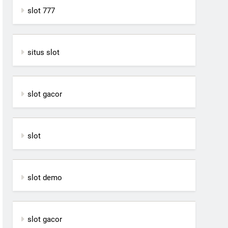
slot 777
situs slot
slot gacor
slot
slot demo
slot gacor