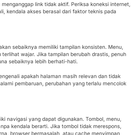
menganggap link tidak aktif. Periksa koneksi internet,
li, kendala akses berasal dari faktor teknis pada
akan sebaiknya memiliki tampilan konsisten. Menu,
u terlihat wajar. Jika tampilan berubah drastis, penuh
na sebaiknya lebih berhati-hati.
ngenali apakah halaman masih relevan dan tidak
alami pembaruan, perubahan yang terlalu mencolok
liki navigasi yang dapat digunakan. Tombol, menu,
npa kendala berarti. Jika tombol tidak merespons,
na, browser bermasalah, atau cache menyimpan