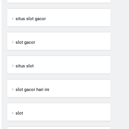
situs slot gacor
slot gacor
situs slot
slot gacor hari ini
slot