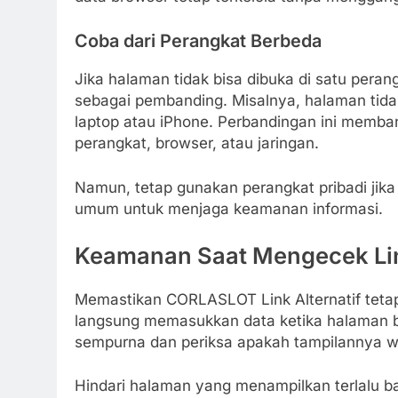
Coba dari Perangkat Berbeda
Jika halaman tidak bisa dibuka di satu pera
sebagai pembanding. Misalnya, halaman tidak 
laptop atau iPhone. Perbandingan ini memba
perangkat, browser, atau jaringan.
Namun, tetap gunakan perangkat pribadi jika
umum untuk menjaga keamanan informasi.
Keamanan Saat Mengecek Link
Memastikan CORLASLOT Link Alternatif teta
langsung memasukkan data ketika halaman b
sempurna dan periksa apakah tampilannya w
Hindari halaman yang menampilkan terlalu b