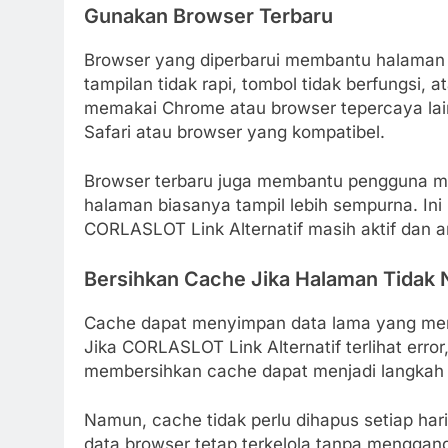
Gunakan Browser Terbaru
Browser yang diperbarui membantu halaman t
tampilan tidak rapi, tombol tidak berfungsi,
memakai Chrome atau browser tepercaya la
Safari atau browser yang kompatibel.
Browser terbaru juga membantu pengguna me
halaman biasanya tampil lebih sempurna. In
CORLASLOT Link Alternatif masih aktif dan 
Bersihkan Cache Jika Halaman Tidak 
Cache dapat menyimpan data lama yang membu
Jika CORLASLOT Link Alternatif terlihat erro
membersihkan cache dapat menjadi langka
Namun, cache tidak perlu dihapus setiap har
data browser tetap terkelola tanpa mengga