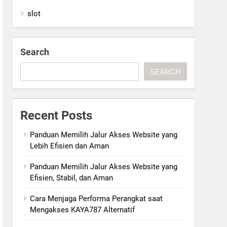
slot
Search
SEARCH
Recent Posts
Panduan Memilih Jalur Akses Website yang
Lebih Efisien dan Aman
Panduan Memilih Jalur Akses Website yang
Efisien, Stabil, dan Aman
Cara Menjaga Performa Perangkat saat
Mengakses KAYA787 Alternatif