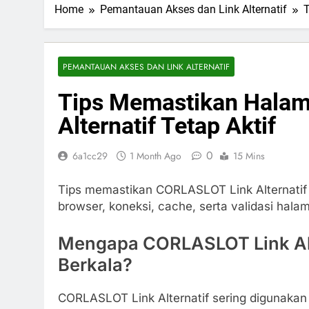
Home
Pemantauan Akses dan Link Alternatif
T
PEMANTAUAN AKSES DAN LINK ALTERNATIF
Tips Memastikan Hala
Alternatif Tetap Aktif
0
6a1cc29
1 Month Ago
15 Mins
Tips memastikan CORLASLOT Link Alternatif 
browser, koneksi, cache, serta validasi hala
Mengapa CORLASLOT Link Alte
Berkala?
CORLASLOT Link Alternatif sering digunaka