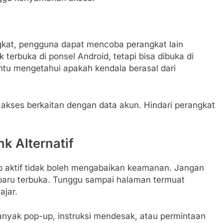
ngkat, pengguna dapat mencoba perangkat lain
terbuka di ponsel Android, tetapi bisa dibuka di
ntu mengetahui apakah kendala berasal dari
 akses berkaitan dengan data akun. Hindari perangkat
 Alternatif
p aktif tidak boleh mengabaikan keamanan. Jangan
aru terbuka. Tunggu sampai halaman termuat
ajar.
anyak pop-up, instruksi mendesak, atau permintaan