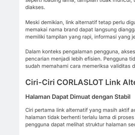
seperti loading lama, tampilan tidak muncul,
diakses.
Meski demikian, link alternatif tetap perlu 
memakai nama brand dapat langsung diangg
memiliki tampilan yang rapi, informasi yang 
Dalam konteks pengalaman pengguna, akses 
pencarian menjadi lebih efisien. Pengguna t
sudah memahami cara memeriksa validitas d
Ciri-Ciri CORLASLOT Link Alt
Halaman Dapat Dimuat dengan Stabil
Ciri pertama link alternatif yang masih aktif
halaman tidak berhenti terlalu lama di prose
pengguna dapat melihat struktur halaman se