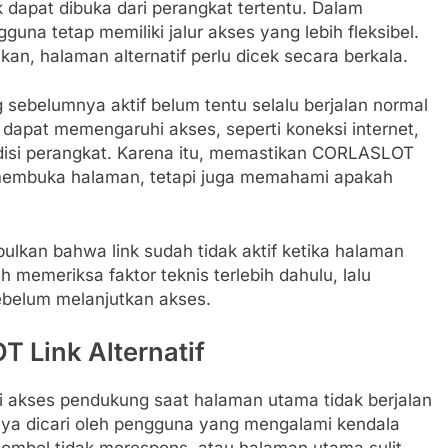
 dapat dibuka dari perangkat tertentu. Dalam
ngguna tetap memiliki jalur akses yang lebih fleksibel.
n, halaman alternatif perlu dicek secara berkala.
sebelumnya aktif belum tentu selalu berjalan normal
dapat memengaruhi akses, seperti koneksi internet,
disi perangkat. Karena itu, memastikan CORLASLOT
al membuka halaman, tetapi juga memahami apakah
.
lkan bahwa link sudah tidak aktif ketika halaman
 memeriksa faktor teknis terlebih dahulu, lalu
ebelum melanjutkan akses.
Link Alternatif
i akses pendukung saat halaman utama tidak berjalan
anya dicari oleh pengguna yang mengalami kendala