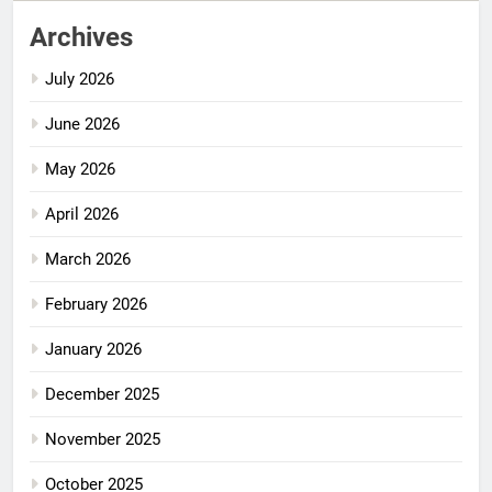
Archives
July 2026
June 2026
May 2026
April 2026
March 2026
February 2026
January 2026
December 2025
November 2025
October 2025