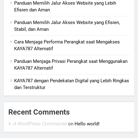
Panduan Memilih Jalur Akses Website yang Lebih
Efisien dan Aman
Panduan Memilih Jalur Akses Website yang Efisien,
Stabil, dan Aman
Cara Menjaga Performa Perangkat saat Mengakses
KAYA787 Alternatif
Panduan Menjaga Privasi Perangkat saat Menggunakan
KAYA787 Alternatif
KAYA787 dengan Pendekatan Digital yang Lebih Ringkas
dan Terstruktur
Recent Comments
A WordPress Commenter
on
Hello world!