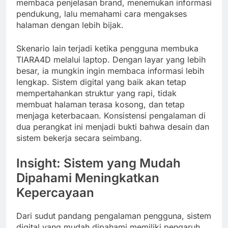
membaca penjelasan brand, menemukan informasi
pendukung, lalu memahami cara mengakses
halaman dengan lebih bijak.
Skenario lain terjadi ketika pengguna membuka
TIARA4D melalui laptop. Dengan layar yang lebih
besar, ia mungkin ingin membaca informasi lebih
lengkap. Sistem digital yang baik akan tetap
mempertahankan struktur yang rapi, tidak
membuat halaman terasa kosong, dan tetap
menjaga keterbacaan. Konsistensi pengalaman di
dua perangkat ini menjadi bukti bahwa desain dan
sistem bekerja secara seimbang.
Insight: Sistem yang Mudah
Dipahami Meningkatkan
Kepercayaan
Dari sudut pandang pengalaman pengguna, sistem
digital yang mudah dipahami memiliki pengaruh