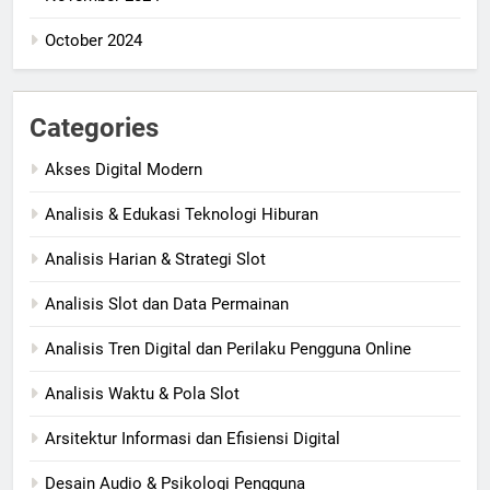
October 2024
Categories
Akses Digital Modern
Analisis & Edukasi Teknologi Hiburan
Analisis Harian & Strategi Slot
Analisis Slot dan Data Permainan
Analisis Tren Digital dan Perilaku Pengguna Online
Analisis Waktu & Pola Slot
Arsitektur Informasi dan Efisiensi Digital
Desain Audio & Psikologi Pengguna