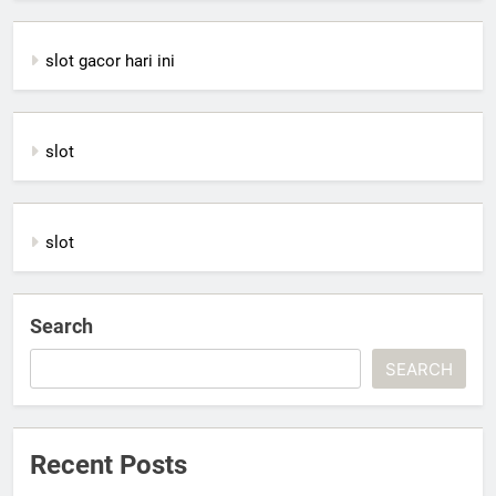
slot gacor hari ini
slot
slot
Search
SEARCH
Recent Posts