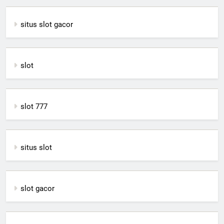
situs slot gacor
slot
slot 777
situs slot
slot gacor