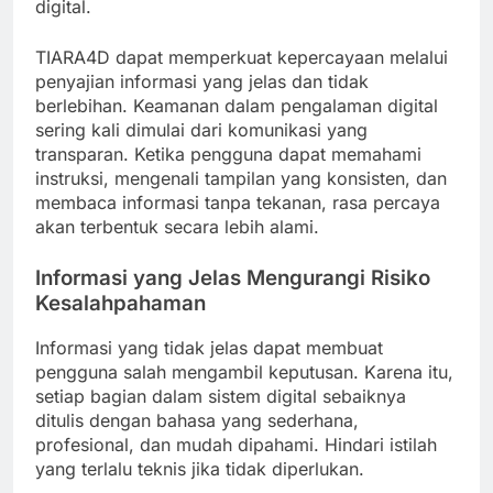
digital.
TIARA4D dapat memperkuat kepercayaan melalui
penyajian informasi yang jelas dan tidak
berlebihan. Keamanan dalam pengalaman digital
sering kali dimulai dari komunikasi yang
transparan. Ketika pengguna dapat memahami
instruksi, mengenali tampilan yang konsisten, dan
membaca informasi tanpa tekanan, rasa percaya
akan terbentuk secara lebih alami.
Informasi yang Jelas Mengurangi Risiko
Kesalahpahaman
Informasi yang tidak jelas dapat membuat
pengguna salah mengambil keputusan. Karena itu,
setiap bagian dalam sistem digital sebaiknya
ditulis dengan bahasa yang sederhana,
profesional, dan mudah dipahami. Hindari istilah
yang terlalu teknis jika tidak diperlukan.