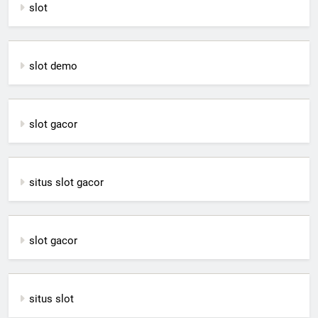
slot
slot demo
slot gacor
situs slot gacor
slot gacor
situs slot