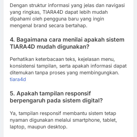
Dengan struktur informasi yang jelas dan navigasi
yang ringkas, TIARA4D dapat lebih mudah
dipahami oleh pengguna baru yang ingin
mengenal brand secara bertahap.
4. Bagaimana cara menilai apakah sistem
TIARA4D mudah digunakan?
Perhatikan keterbacaan teks, kejelasan menu,
konsistensi tampilan, serta apakah informasi dapat
ditemukan tanpa proses yang membingungkan.
tiara4d
5. Apakah tampilan responsif
berpengaruh pada sistem digital?
Ya, tampilan responsif membantu sistem tetap
nyaman digunakan melalui smartphone, tablet,
laptop, maupun desktop.