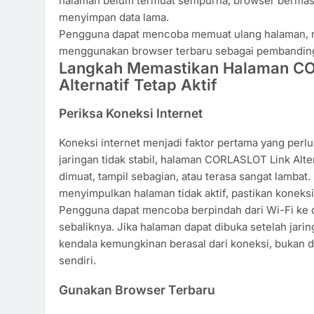
halaman belum termuat sempurna, browser bermasa
menyimpan data lama.
Pengguna dapat mencoba memuat ulang halaman, me
menggunakan browser terbaru sebagai pembandin
Langkah Memastikan Halaman C
Alternatif Tetap Aktif
Periksa Koneksi Internet
Koneksi internet menjadi faktor pertama yang perlu 
jaringan tidak stabil, halaman CORLASLOT Link Alter
dimuat, tampil sebagian, atau terasa sangat lambat
menyimpulkan halaman tidak aktif, pastikan koneksi
Pengguna dapat mencoba berpindah dari Wi-Fi ke da
sebaliknya. Jika halaman dapat dibuka setelah jaring
kendala kemungkinan berasal dari koneksi, bukan dari
sendiri.
Gunakan Browser Terbaru