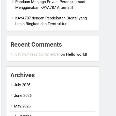
Panduan Menjaga Privasi Perangkat saat
Menggunakan KAYA787 Alternatif
KAYA787 dengan Pendekatan Digital yang
Lebih Ringkas dan Terstruktur
Recent Comments
A WordPress Commenter
on
Hello world!
Archives
July 2026
June 2026
May 2026