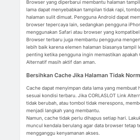
Browser yang diperbarui membantu halaman tampil 
lama dapat menyebabkan tampilan tidak rapi, tombol
halaman sulit dimuat. Pengguna Android dapat me
browser tepercaya lain, sedangkan pengguna iPho
menggunakan Safari atau browser yang kompatibel
Browser terbaru juga membantu pengguna mengen
lebih baik karena elemen halaman biasanya tampil l
penting ketika pengguna ingin memastikan apaka
Alternatif masih aktif dan aman.
Bersihkan Cache Jika Halaman Tidak Norm
Cache dapat menyimpan data lama yang membuat ha
sesuai kondisi terbaru. Jika CORLASLOT Link Alternat
tidak berubah, atau tombol tidak merespons, memb
menjadi langkah yang membantu.
Namun, cache tidak perlu dihapus setiap hari. Laku
muncul kendala berulang agar data browser tetap t
mengganggu kenyamanan akses.