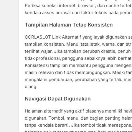
Periksa koneksi internet, browser, dan cache terlebi
kendala akses berasal dari faktor teknis pada pera
Tampilan Halaman Tetap Konsisten
CORLASLOT Link Alternatif yang layak digunakan s
tampilan konsisten. Menu, tata letak, warna, dan str
terlihat wajar. Jika tampilan berubah drastis, penuh
tidak profesional, pengguna sebaiknya lebih berhati
Konsistensi tampilan membantu pengguna mengena
masih relevan dan tidak membingungkan. Meski tam
mengalami pembaruan, perubahan yang terlalu men
ulang.
Navigasi Dapat Digunakan
Halaman alternatif yang aktif biasanya memiliki nav
digunakan. Tombol, menu, dan bagian penting hala
tanpa kendala berarti. Jika tombol tidak merespon