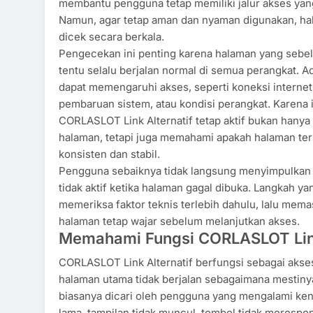
membantu pengguna tetap memiliki jalur akses yang 
Namun, agar tetap aman dan nyaman digunakan, hal
dicek secara berkala.
Pengecekan ini penting karena halaman yang sebe
tentu selalu berjalan normal di semua perangkat. A
dapat memengaruhi akses, seperti koneksi internet
pembaruan sistem, atau kondisi perangkat. Karena 
CORLASLOT Link Alternatif tetap aktif bukan hany
halaman, tetapi juga memahami apakah halaman ter
konsisten dan stabil.
Pengguna sebaiknya tidak langsung menyimpulkan 
tidak aktif ketika halaman gagal dibuka. Langkah ya
memeriksa faktor teknis terlebih dahulu, lalu mema
halaman tetap wajar sebelum melanjutkan akses.
Memahami Fungsi CORLASLOT Link
CORLASLOT Link Alternatif berfungsi sebagai aks
halaman utama tidak berjalan sebagaimana mestinya.
biasanya dicari oleh pengguna yang mengalami kend
lama, tampilan tidak muncul, tombol tidak merespo