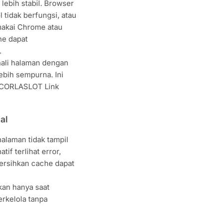
lebih stabil. Browser
 tidak berfungsi, atau
makai Chrome atau
ne dapat
.
ali halaman dengan
ebih sempurna. Ini
h CORLASLOT Link
al
laman tidak tampil
if terlihat error,
ersihkan cache dapat
kan hanya saat
erkelola tanpa