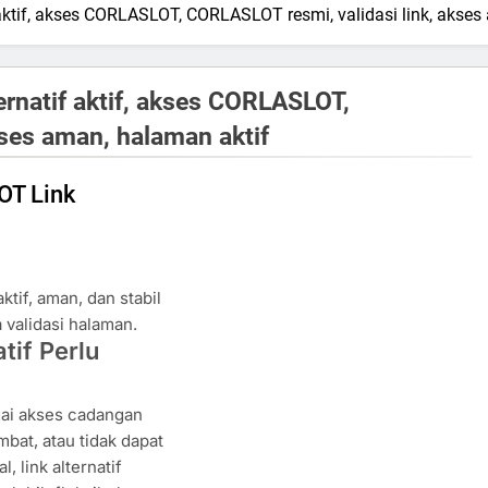
f aktif, akses CORLASLOT, CORLASLOT resmi, validasi link, akse
ernatif aktif, akses CORLASLOT,
kses aman, halaman aktif
OT Link
tif, aman, dan stabil
validasi halaman.
if Perlu
gai akses cadangan
bat, atau tidak dapat
, link alternatif