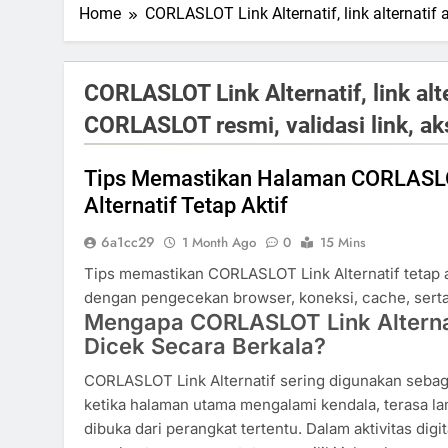
Home
CORLASLOT Link Alternatif, link alternati
CORLASLOT Link Alternatif, link alt
CORLASLOT resmi, validasi link, a
Tips Memastikan Halaman CORLASL
Alternatif Tetap Aktif
6a1cc29
1 Month Ago
0
15 Mins
Tips memastikan CORLASLOT Link Alternatif tetap ak
dengan pengecekan browser, koneksi, cache, serta 
Mengapa CORLASLOT Link Alternat
Dicek Secara Berkala?
CORLASLOT Link Alternatif sering digunakan seba
ketika halaman utama mengalami kendala, terasa lam
dibuka dari perangkat tertentu. Dalam aktivitas digital