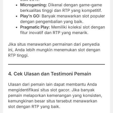
Microgaming:
Dikenal dengan game-game
berkualitas tinggi dan RTP yang kompetitif.
Play’n GO:
Banyak menawarkan slot populer
dengan pengembalian yang baik.
Pragmatic Play:
Memiliki koleksi slot dengan
fitur inovatif dan RTP yang menarik.
Jika situs menawarkan permainan dari penyedia
ini, Anda lebih mungkin menemukan slot dengan
RTP tinggi.
4. Cek Ulasan dan Testimoni Pemain
Ulasan dari pemain lain dapat membantu Anda
mengidentifikasi situs slot gacor. Jika banyak
pemain melaporkan kemenangan yang konsisten,
kemungkinan besar situs tersebut menawarkan
slot dengan RTP yang baik.