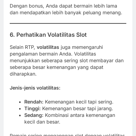
Dengan bonus, Anda dapat bermain lebih lama
dan mendapatkan lebih banyak peluang menang.
6. Perhatikan Volatilitas Slot
Selain RTP,
volatilitas
juga memengaruhi
pengalaman bermain Anda. Volatilitas
menunjukkan seberapa sering slot membayar dan
seberapa besar kemenangan yang dapat
diharapkan.
Jenis-jenis volatilitas:
Rendah:
Kemenangan kecil tapi sering.
Tinggi:
Kemenangan besar tapi jarang.
Sedang:
Kombinasi antara kemenangan
kecil dan besar.
Pemain sering menganggap slot dengan volatilitas