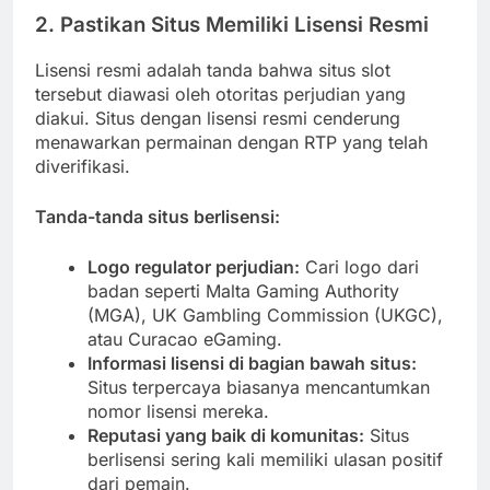
2. Pastikan Situs Memiliki Lisensi Resmi
Lisensi resmi adalah tanda bahwa situs slot
tersebut diawasi oleh otoritas perjudian yang
diakui. Situs dengan lisensi resmi cenderung
menawarkan permainan dengan RTP yang telah
diverifikasi.
Tanda-tanda situs berlisensi:
Logo regulator perjudian:
Cari logo dari
badan seperti Malta Gaming Authority
(MGA), UK Gambling Commission (UKGC),
atau Curacao eGaming.
Informasi lisensi di bagian bawah situs:
Situs terpercaya biasanya mencantumkan
nomor lisensi mereka.
Reputasi yang baik di komunitas:
Situs
berlisensi sering kali memiliki ulasan positif
dari pemain.