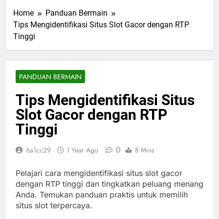
Home
Panduan Bermain
Tips Mengidentifikasi Situs Slot Gacor dengan RTP
Tinggi
PANDUAN BERMAIN
Tips Mengidentifikasi Situs
Slot Gacor dengan RTP
Tinggi
0
6a1cc29
1 Year Ago
8 Mins
Pelajari cara mengidentifikasi situs slot gacor
dengan RTP tinggi dan tingkatkan peluang menang
Anda. Temukan panduan praktis untuk memilih
situs slot terpercaya.