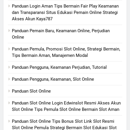
Panduan Login Aman Tips Bermain Fair Play Keamanan
dan Transparansi Situs Edukasi Pemain Online Strategi
Akses Akun Kaya787
Panduan Pemain Baru, Keamanan Online, Perjudian
Online
Panduan Pemula, Promosi Slot Online, Strategi Bermain,
Tips Bermain Aman, Manajemen Modal
Panduan Pengguna, Keamanan Perjudian, Tutorial
Panduan Pengguna, Keamanan, Slot Online
Panduan Slot Online
Panduan Slot Online Login Edwinslot Resmi Akses Akun
Slot Online Tips Pemula Slot Online Bermain Slot Aman
Panduan Slot Online Tips Bonus Slot Link Slot Resmi
Slot Online Pemula Strategi Bermain Slot Edukasi Slot