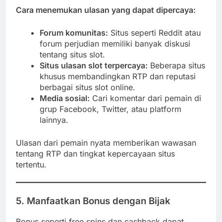
Cara menemukan ulasan yang dapat dipercaya:
Forum komunitas:
Situs seperti Reddit atau
forum perjudian memiliki banyak diskusi
tentang situs slot.
Situs ulasan slot terpercaya:
Beberapa situs
khusus membandingkan RTP dan reputasi
berbagai situs slot online.
Media sosial:
Cari komentar dari pemain di
grup Facebook, Twitter, atau platform
lainnya.
Ulasan dari pemain nyata memberikan wawasan
tentang RTP dan tingkat kepercayaan situs
tertentu.
5. Manfaatkan Bonus dengan Bijak
Bonus seperti free spins dan cashback dapat