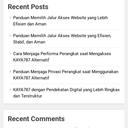
Recent Posts
Panduan Memilih Jalur Akses Website yang Lebih
Efisien dan Aman
Panduan Memilih Jalur Akses Website yang Efisien,
Stabil, dan Aman
Cara Menjaga Performa Perangkat saat Mengakses
KAYA787 Alternatif
Panduan Menjaga Privasi Perangkat saat Menggunakan
KAYA787 Alternatif
KAYA787 dengan Pendekatan Digital yang Lebih Ringkas
dan Terstruktur
Recent Comments