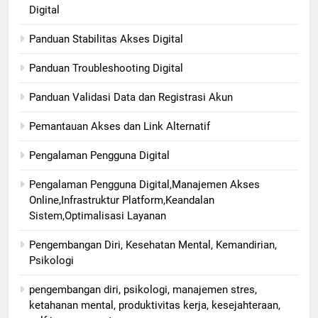
Digital
Panduan Stabilitas Akses Digital
Panduan Troubleshooting Digital
Panduan Validasi Data dan Registrasi Akun
Pemantauan Akses dan Link Alternatif
Pengalaman Pengguna Digital
Pengalaman Pengguna Digital,Manajemen Akses
Online,Infrastruktur Platform,Keandalan
Sistem,Optimalisasi Layanan
Pengembangan Diri, Kesehatan Mental, Kemandirian,
Psikologi
pengembangan diri, psikologi, manajemen stres,
ketahanan mental, produktivitas kerja, kesejahteraan,