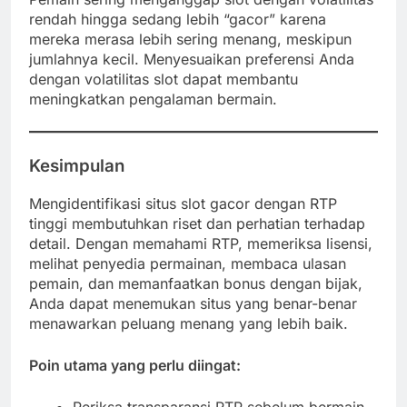
rendah hingga sedang lebih “gacor” karena
mereka merasa lebih sering menang, meskipun
jumlahnya kecil. Menyesuaikan preferensi Anda
dengan volatilitas slot dapat membantu
meningkatkan pengalaman bermain.
Kesimpulan
Mengidentifikasi situs slot gacor dengan RTP
tinggi membutuhkan riset dan perhatian terhadap
detail. Dengan memahami RTP, memeriksa lisensi,
melihat penyedia permainan, membaca ulasan
pemain, dan memanfaatkan bonus dengan bijak,
Anda dapat menemukan situs yang benar-benar
menawarkan peluang menang yang lebih baik.
Poin utama yang perlu diingat: