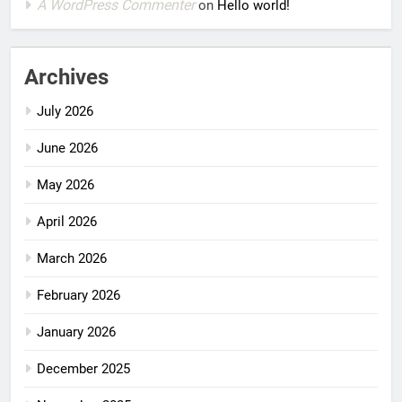
A WordPress Commenter
on
Hello world!
Archives
July 2026
June 2026
May 2026
April 2026
March 2026
February 2026
January 2026
December 2025