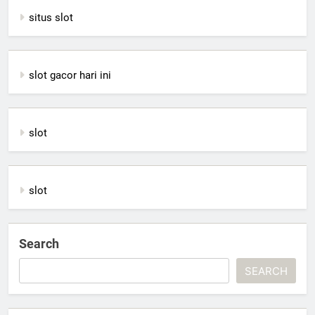
situs slot
slot gacor hari ini
slot
slot
Search
SEARCH