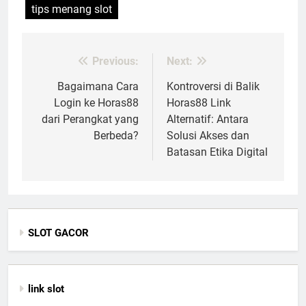
tips menang slot
Previous:
Next:
Post
navigation
Bagaimana Cara
Kontroversi di Balik
Login ke Horas88
Horas88 Link
dari Perangkat yang
Alternatif: Antara
Berbeda?
Solusi Akses dan
Batasan Etika Digital
SLOT GACOR
link slot