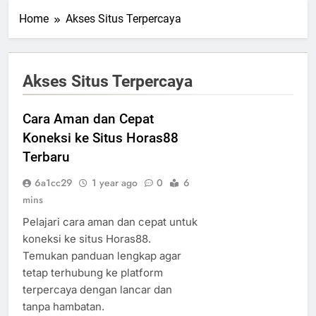
Home
Akses Situs Terpercaya
Akses Situs Terpercaya
Cara Aman dan Cepat
Koneksi ke Situs Horas88
Terbaru
6a1cc29
1 year ago
0
6
mins
Pelajari cara aman dan cepat untuk
koneksi ke situs Horas88.
Temukan panduan lengkap agar
tetap terhubung ke platform
terpercaya dengan lancar dan
tanpa hambatan.