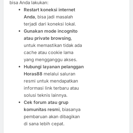
bisa Anda lakukan:
Restart koneksi internet
Anda
, bisa jadi masalah
terjadi dari koneksi lokal.
Gunakan mode incognito
atau private browsing
,
untuk memastikan tidak ada
cache atau cookie lama
yang mengganggu akses.
Hubungi layanan pelanggan
Horas88
melalui saluran
resmi untuk mendapatkan
informasi link terbaru atau
solusi teknis lainnya.
Cek forum atau grup
komunitas resmi
, biasanya
pembaruan akan dibagikan
di sana lebih cepat.