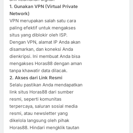
1. Gunakan VPN (Virtual Private
Network)
VPN merupakan salah satu cara
paling efektif untuk mengakses
situs yang diblokir oleh ISP.
Dengan VPN, alamat IP Anda akan
disamarkan, dan koneksi Anda
dienkripsi. Ini membuat Anda bisa
mengakses Horas88 dengan aman
tanpa khawatir data dilacak.
2. Akses dari Link Resmi
Selalu pastikan Anda mendapatkan
link situs Horas88 dari sumber
resmi, seperti komunitas
terpercaya, saluran sosial media
resmi, atau newsletter yang
dikelola langsung oleh pihak
Horas88. Hindari mengklik tautan