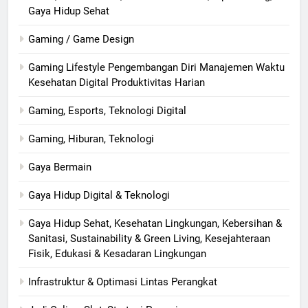
Gaya Hidup Sehat
Gaming / Game Design
Gaming Lifestyle Pengembangan Diri Manajemen Waktu
Kesehatan Digital Produktivitas Harian
Gaming, Esports, Teknologi Digital
Gaming, Hiburan, Teknologi
Gaya Bermain
Gaya Hidup Digital & Teknologi
Gaya Hidup Sehat, Kesehatan Lingkungan, Kebersihan &
Sanitasi, Sustainability & Green Living, Kesejahteraan
Fisik, Edukasi & Kesadaran Lingkungan
Infrastruktur & Optimasi Lintas Perangkat