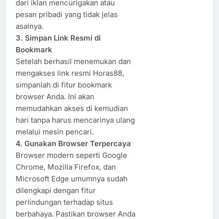
dari iklan mencurigakan atau
pesan pribadi yang tidak jelas
asalnya.
3. Simpan Link Resmi di
Bookmark
Setelah berhasil menemukan dan
mengakses link resmi Horas88,
simpanlah di fitur bookmark
browser Anda. Ini akan
memudahkan akses di kemudian
hari tanpa harus mencarinya ulang
melalui mesin pencari.
4. Gunakan Browser Terpercaya
Browser modern seperti Google
Chrome, Mozilla Firefox, dan
Microsoft Edge umumnya sudah
dilengkapi dengan fitur
perlindungan terhadap situs
berbahaya. Pastikan browser Anda