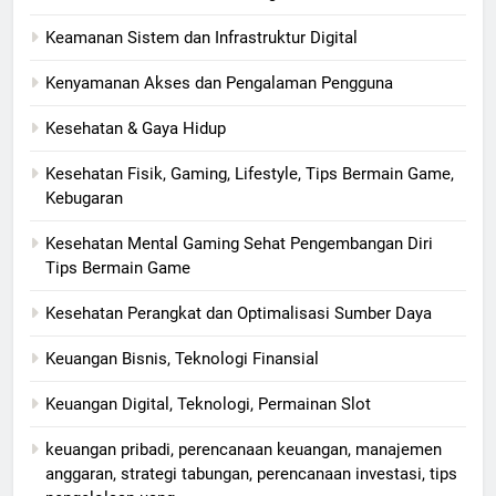
Keamanan Sistem dan Infrastruktur Digital
Kenyamanan Akses dan Pengalaman Pengguna
Kesehatan & Gaya Hidup
Kesehatan Fisik, Gaming, Lifestyle, Tips Bermain Game,
Kebugaran
Kesehatan Mental Gaming Sehat Pengembangan Diri
Tips Bermain Game
Kesehatan Perangkat dan Optimalisasi Sumber Daya
Keuangan Bisnis, Teknologi Finansial
Keuangan Digital, Teknologi, Permainan Slot
keuangan pribadi, perencanaan keuangan, manajemen
anggaran, strategi tabungan, perencanaan investasi, tips