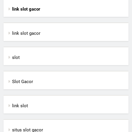
link slot gacor
link slot gacor
slot
Slot Gacor
link slot
situs slot gacor