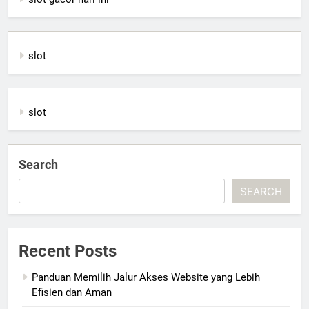
slot
slot
Search
SEARCH
Recent Posts
Panduan Memilih Jalur Akses Website yang Lebih
Efisien dan Aman