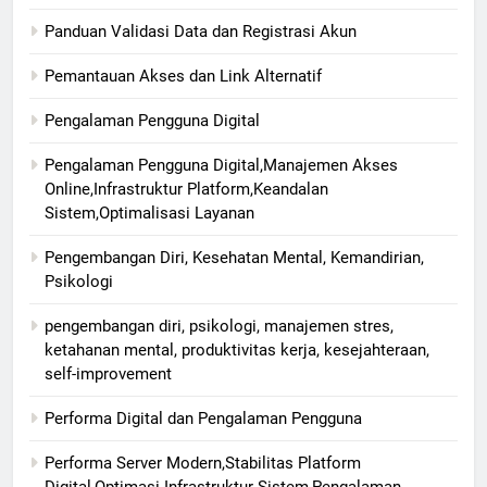
Panduan Validasi Data dan Registrasi Akun
Pemantauan Akses dan Link Alternatif
Pengalaman Pengguna Digital
Pengalaman Pengguna Digital,Manajemen Akses
Online,Infrastruktur Platform,Keandalan
Sistem,Optimalisasi Layanan
Pengembangan Diri, Kesehatan Mental, Kemandirian,
Psikologi
pengembangan diri, psikologi, manajemen stres,
ketahanan mental, produktivitas kerja, kesejahteraan,
self-improvement
Performa Digital dan Pengalaman Pengguna
Performa Server Modern,Stabilitas Platform