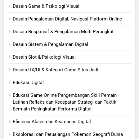
Desain Game & Psikologi Visual
Desain Pengalaman Digital, Navigasi Platform Online
Desain Responsif & Pengalaman Multi-Perangkat
Desain Sistem & Pengalaman Digital
Desain Slot & Psikologi Visual
Desain UX/UI & Kategori Game Situs Judi
Edukasi Digital
Edukasi Game Online Pengembangan Skill Pemain
Latihan Refleks dan Kecepatan Strategi dan Taktik
Bermain Peningkatan Performa Digital
Efisiensi Akses dan Keamanan Digital
Eksplorasi dan Petualangan Pokémon Geografi Dunia