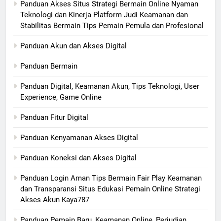
Panduan Akses Situs Strategi Bermain Online Nyaman
Teknologi dan Kinerja Platform Judi Keamanan dan
Stabilitas Bermain Tips Pemain Pemula dan Profesional
Panduan Akun dan Akses Digital
Panduan Bermain
Panduan Digital, Keamanan Akun, Tips Teknologi, User
Experience, Game Online
Panduan Fitur Digital
Panduan Kenyamanan Akses Digital
Panduan Koneksi dan Akses Digital
Panduan Login Aman Tips Bermain Fair Play Keamanan
dan Transparansi Situs Edukasi Pemain Online Strategi
Akses Akun Kaya787
Panduan Pemain Baru, Keamanan Online, Perjudian