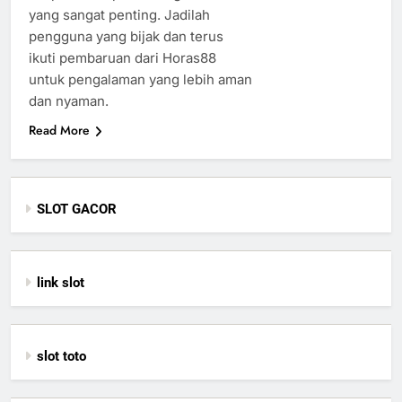
yang sangat penting. Jadilah
pengguna yang bijak dan terus
ikuti pembaruan dari Horas88
untuk pengalaman yang lebih aman
dan nyaman.
Read More
SLOT GACOR
link slot
slot toto