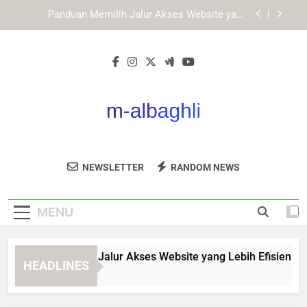
Skip
Cara Menjaga Performa Perangkat saat
to
Mengakses KAYA787 Alternatif
content
Panduan Menjaga Privasi Perangkat saat
Menggunakan KAYA787 Alternatif
Panduan Memilih Jalur Akses Website yang Lebih
Efisien dan Aman
Panduan Memilih Jalur Akses Website yang
Efisien, Stabil, dan Aman
Cara Menjaga Performa Perangkat saat
Mengakses KAYA787 Alternatif
M Albaghli
Dapatkan Produk Kecantikan Berkualitas Di
Panduan Menjaga Privasi Perangkat saat
NEWSLETTER
RANDOM NEWS
Menggunakan KAYA787 Alternatif
M Albaghli.
MENU
nduan Memilih Jalur Akses Website yang Lebih Efisien dan 
HEADLINES
Weeks Ago