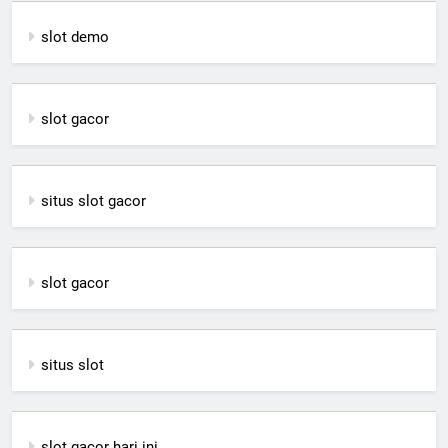
slot demo
slot gacor
situs slot gacor
slot gacor
situs slot
slot gacor hari ini