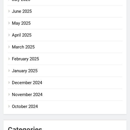
June 2025
May 2025
April 2025
March 2025
February 2025
January 2025
December 2024
November 2024
October 2024
Categories