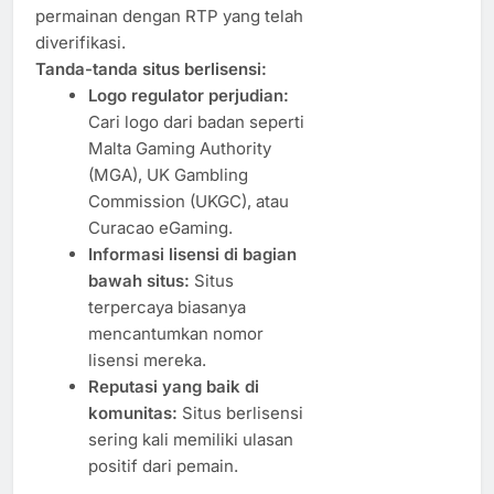
permainan dengan RTP yang telah
diverifikasi.
Tanda-tanda situs berlisensi:
Logo regulator perjudian:
Cari logo dari badan seperti
Malta Gaming Authority
(MGA), UK Gambling
Commission (UKGC), atau
Curacao eGaming.
Informasi lisensi di bagian
bawah situs:
Situs
terpercaya biasanya
mencantumkan nomor
lisensi mereka.
Reputasi yang baik di
komunitas:
Situs berlisensi
sering kali memiliki ulasan
positif dari pemain.