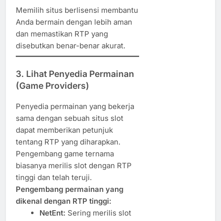
Memilih situs berlisensi membantu
Anda bermain dengan lebih aman
dan memastikan RTP yang
disebutkan benar-benar akurat.
3. Lihat Penyedia Permainan
(Game Providers)
Penyedia permainan yang bekerja
sama dengan sebuah situs slot
dapat memberikan petunjuk
tentang RTP yang diharapkan.
Pengembang game ternama
biasanya merilis slot dengan RTP
tinggi dan telah teruji.
Pengembang permainan yang
dikenal dengan RTP tinggi:
NetEnt:
Sering merilis slot