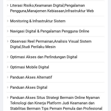
Literasi Risiko,Keamanan Digital,Pengalaman
Pengguna,Manajemen Kebiasaan,Infrastruktur Web
Monitoring & Infrastruktur Sistem
Navigasi Digital & Pengalaman Pengguna Online
Observasi Reel Permainan,Analisis Visual Sistem
Digital,Studi Perilaku Mesin
Optimasi Akses dan Perlindungan Digital
Optimasi Mobile Digital
Panduan Akses Alternatif
Panduan Akses Digital
Panduan Akses Situs Strategi Bermain Online Nyaman
Teknologi dan Kinerja Platform Judi Keamanan dan
Stabilitas Bermain Tips Pemain Pemula dan Profesional