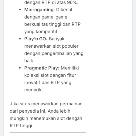
dengan RTP di atas 96%.
Microgaming:
Dikenal
dengan game-game
berkualitas tinggi dan RTP
yang kompetitif.
Play’n GO:
Banyak
menawarkan slot populer
dengan pengembalian yang
baik.
Pragmatic Play:
Memiliki
koleksi slot dengan fitur
inovatif dan RTP yang
menarik.
Jika situs menawarkan permainan
dari penyedia ini, Anda lebih
mungkin menemukan slot dengan
RTP tinggi.