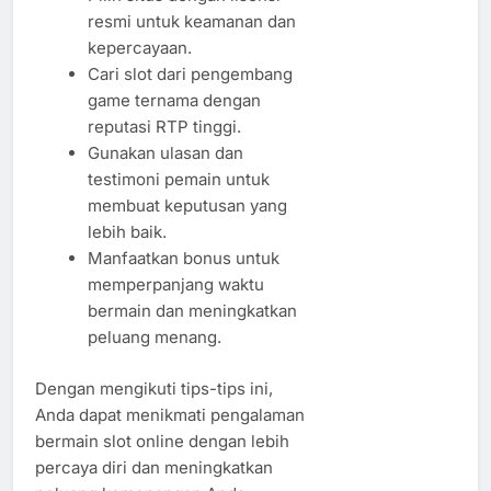
resmi untuk keamanan dan
kepercayaan.
Cari slot dari pengembang
game ternama dengan
reputasi RTP tinggi.
Gunakan ulasan dan
testimoni pemain untuk
membuat keputusan yang
lebih baik.
Manfaatkan bonus untuk
memperpanjang waktu
bermain dan meningkatkan
peluang menang.
Dengan mengikuti tips-tips ini,
Anda dapat menikmati pengalaman
bermain slot online dengan lebih
percaya diri dan meningkatkan