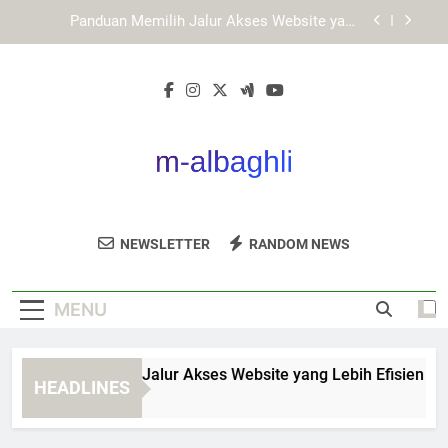
Skip
Cara Menjaga Performa Perangkat saat
to
Mengakses KAYA787 Alternatif
content
Panduan Menjaga Privasi Perangkat saat
Menggunakan KAYA787 Alternatif
Panduan Memilih Jalur Akses Website yang Lebih
Efisien dan Aman
Panduan Memilih Jalur Akses Website yang
Efisien, Stabil, dan Aman
Cara Menjaga Performa Perangkat saat
Mengakses KAYA787 Alternatif
M Albaghli
Dapatkan Produk Kecantikan Berkualitas Di
Panduan Menjaga Privasi Perangkat saat
NEWSLETTER
RANDOM NEWS
Menggunakan KAYA787 Alternatif
M Albaghli.
MENU
anduan Memilih Jalur Akses Website yang Lebih Efisien dan
HEADLINES
 Weeks Ago