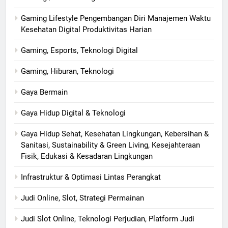
Gaming Lifestyle Pengembangan Diri Manajemen Waktu
Kesehatan Digital Produktivitas Harian
Gaming, Esports, Teknologi Digital
Gaming, Hiburan, Teknologi
Gaya Bermain
Gaya Hidup Digital & Teknologi
Gaya Hidup Sehat, Kesehatan Lingkungan, Kebersihan &
Sanitasi, Sustainability & Green Living, Kesejahteraan
Fisik, Edukasi & Kesadaran Lingkungan
Infrastruktur & Optimasi Lintas Perangkat
Judi Online, Slot, Strategi Permainan
Judi Slot Online, Teknologi Perjudian, Platform Judi