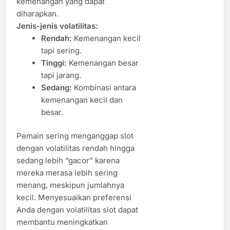
kemenangan yang dapat
diharapkan.
Jenis-jenis volatilitas:
Rendah:
Kemenangan kecil
tapi sering.
Tinggi:
Kemenangan besar
tapi jarang.
Sedang:
Kombinasi antara
kemenangan kecil dan
besar.
Pemain sering menganggap slot
dengan volatilitas rendah hingga
sedang lebih “gacor” karena
mereka merasa lebih sering
menang, meskipun jumlahnya
kecil. Menyesuaikan preferensi
Anda dengan volatilitas slot dapat
membantu meningkatkan