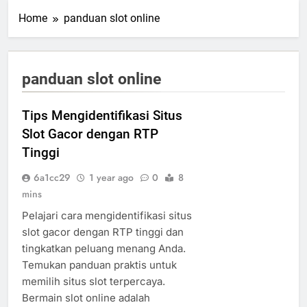
Home
panduan slot online
panduan slot online
Tips Mengidentifikasi Situs
Slot Gacor dengan RTP
Tinggi
6a1cc29
1 year ago
0
8
mins
Pelajari cara mengidentifikasi situs
slot gacor dengan RTP tinggi dan
tingkatkan peluang menang Anda.
Temukan panduan praktis untuk
memilih situs slot terpercaya.
Bermain slot online adalah