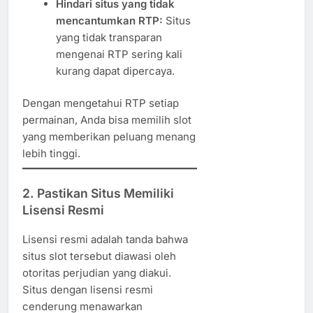
Hindari situs yang tidak
mencantumkan RTP:
Situs
yang tidak transparan
mengenai RTP sering kali
kurang dapat dipercaya.
Dengan mengetahui RTP setiap
permainan, Anda bisa memilih slot
yang memberikan peluang menang
lebih tinggi.
2. Pastikan Situs Memiliki
Lisensi Resmi
Lisensi resmi adalah tanda bahwa
situs slot tersebut diawasi oleh
otoritas perjudian yang diakui.
Situs dengan lisensi resmi
cenderung menawarkan