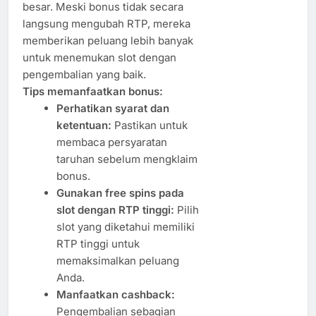
besar. Meski bonus tidak secara
langsung mengubah RTP, mereka
memberikan peluang lebih banyak
untuk menemukan slot dengan
pengembalian yang baik.
Tips memanfaatkan bonus:
Perhatikan syarat dan
ketentuan:
Pastikan untuk
membaca persyaratan
taruhan sebelum mengklaim
bonus.
Gunakan free spins pada
slot dengan RTP tinggi:
Pilih
slot yang diketahui memiliki
RTP tinggi untuk
memaksimalkan peluang
Anda.
Manfaatkan cashback:
Pengembalian sebagian