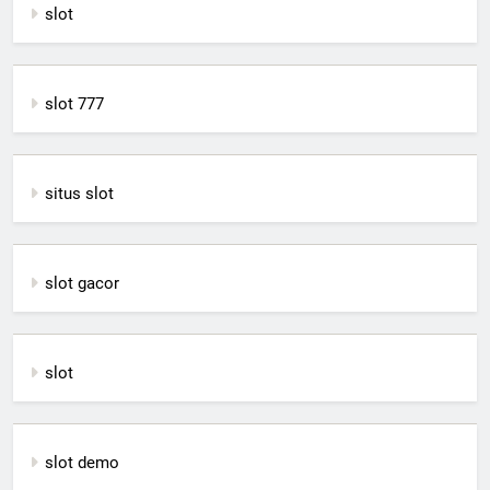
slot
slot 777
situs slot
slot gacor
slot
slot demo