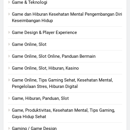
Game & Teknologi
Game dan Hiburan Kesehatan Mental Pengembangan Diri
Keseimbangan Hidup
Game Design & Player Experience
Game Online, Slot
Game Online, Slot Online, Panduan Bermain
Game Online, Slot, Hiburan, Kasino
Game Online, Tips Gaming Sehat, Kesehatan Mental,
Pengelolaan Stres, Hiburan Digital
Game, Hiburan, Panduan, Slot
Game, Produktivitas, Kesehatan Mental, Tips Gaming,
Gaya Hidup Sehat
Gaming / Game Design