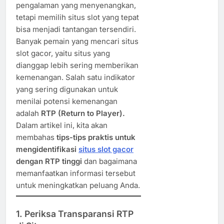
pengalaman yang menyenangkan,
tetapi memilih situs slot yang tepat
bisa menjadi tantangan tersendiri.
Banyak pemain yang mencari situs
slot gacor, yaitu situs yang
dianggap lebih sering memberikan
kemenangan. Salah satu indikator
yang sering digunakan untuk
menilai potensi kemenangan
adalah
RTP (Return to Player).
Dalam artikel ini, kita akan
membahas
tips-tips praktis untuk
mengidentifikasi
situs slot gacor
dengan RTP tinggi
dan bagaimana
memanfaatkan informasi tersebut
untuk meningkatkan peluang Anda.
1. Periksa Transparansi RTP