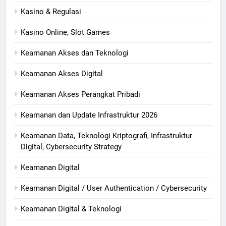
Kasino & Regulasi
Kasino Online, Slot Games
Keamanan Akses dan Teknologi
Keamanan Akses Digital
Keamanan Akses Perangkat Pribadi
Keamanan dan Update Infrastruktur 2026
Keamanan Data, Teknologi Kriptografi, Infrastruktur
Digital, Cybersecurity Strategy
Keamanan Digital
Keamanan Digital / User Authentication / Cybersecurity
Keamanan Digital & Teknologi