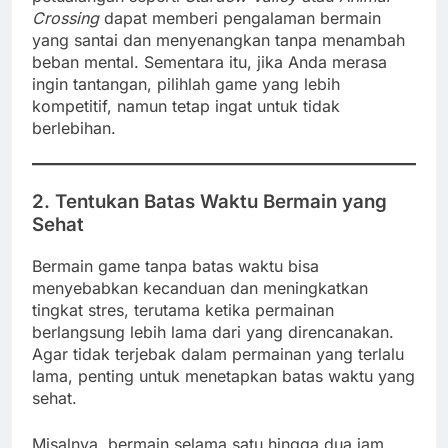
Crossing
dapat memberi pengalaman bermain
yang santai dan menyenangkan tanpa menambah
beban mental. Sementara itu, jika Anda merasa
ingin tantangan, pilihlah game yang lebih
kompetitif, namun tetap ingat untuk tidak
berlebihan.
2. Tentukan Batas Waktu Bermain yang
Sehat
Bermain game tanpa batas waktu bisa
menyebabkan kecanduan dan meningkatkan
tingkat stres, terutama ketika permainan
berlangsung lebih lama dari yang direncanakan.
Agar tidak terjebak dalam permainan yang terlalu
lama, penting untuk menetapkan batas waktu yang
sehat.
Misalnya, bermain selama satu hingga dua jam