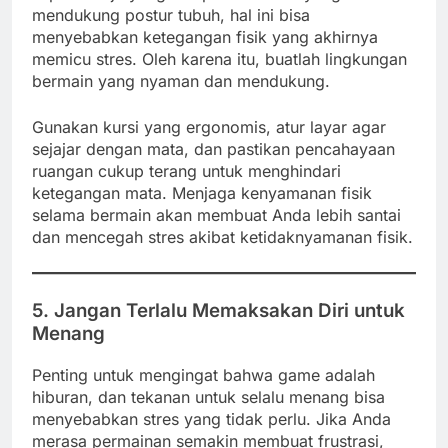
mendukung postur tubuh, hal ini bisa
menyebabkan ketegangan fisik yang akhirnya
memicu stres. Oleh karena itu, buatlah lingkungan
bermain yang nyaman dan mendukung.
Gunakan kursi yang ergonomis, atur layar agar
sejajar dengan mata, dan pastikan pencahayaan
ruangan cukup terang untuk menghindari
ketegangan mata. Menjaga kenyamanan fisik
selama bermain akan membuat Anda lebih santai
dan mencegah stres akibat ketidaknyamanan fisik.
5. Jangan Terlalu Memaksakan Diri untuk
Menang
Penting untuk mengingat bahwa game adalah
hiburan, dan tekanan untuk selalu menang bisa
menyebabkan stres yang tidak perlu. Jika Anda
merasa permainan semakin membuat frustrasi,