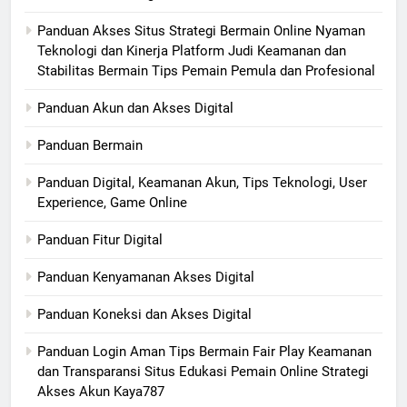
Panduan Akses Situs Strategi Bermain Online Nyaman
Teknologi dan Kinerja Platform Judi Keamanan dan
Stabilitas Bermain Tips Pemain Pemula dan Profesional
Panduan Akun dan Akses Digital
Panduan Bermain
Panduan Digital, Keamanan Akun, Tips Teknologi, User
Experience, Game Online
Panduan Fitur Digital
Panduan Kenyamanan Akses Digital
Panduan Koneksi dan Akses Digital
Panduan Login Aman Tips Bermain Fair Play Keamanan
dan Transparansi Situs Edukasi Pemain Online Strategi
Akses Akun Kaya787