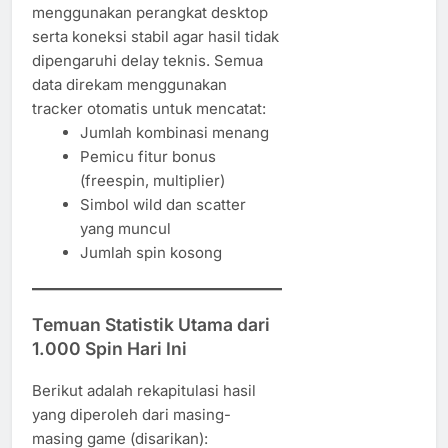
menggunakan perangkat desktop
serta koneksi stabil agar hasil tidak
dipengaruhi delay teknis. Semua
data direkam menggunakan
tracker otomatis untuk mencatat:
Jumlah kombinasi menang
Pemicu fitur bonus
(freespin, multiplier)
Simbol wild dan scatter
yang muncul
Jumlah spin kosong
Temuan Statistik Utama dari
1.000 Spin Hari Ini
Berikut adalah rekapitulasi hasil
yang diperoleh dari masing-
masing game (disarikan):