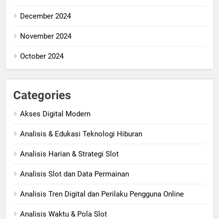
December 2024
November 2024
October 2024
Categories
Akses Digital Modern
Analisis & Edukasi Teknologi Hiburan
Analisis Harian & Strategi Slot
Analisis Slot dan Data Permainan
Analisis Tren Digital dan Perilaku Pengguna Online
Analisis Waktu & Pola Slot