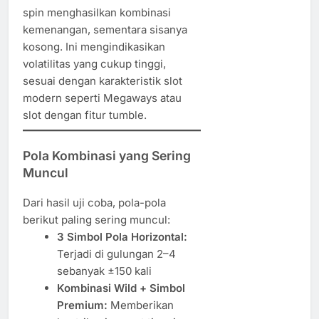
spin menghasilkan kombinasi
kemenangan, sementara sisanya
kosong. Ini mengindikasikan
volatilitas yang cukup tinggi,
sesuai dengan karakteristik slot
modern seperti Megaways atau
slot dengan fitur tumble.
Pola Kombinasi yang Sering
Muncul
Dari hasil uji coba, pola-pola
berikut paling sering muncul:
3 Simbol Pola Horizontal:
Terjadi di gulungan 2–4
sebanyak ±150 kali
Kombinasi Wild + Simbol
Premium:
Memberikan