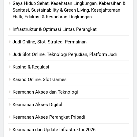
Gaya Hidup Sehat, Kesehatan Lingkungan, Kebersihan &
Sanitasi, Sustainability & Green Living, Kesejahteraan
Fisik, Edukasi & Kesadaran Lingkungan
Infrastruktur & Optimasi Lintas Perangkat
Judi Online, Slot, Strategi Permainan
Judi Slot Online, Teknologi Perjudian, Platform Judi
Kasino & Regulasi
Kasino Online, Slot Games
Keamanan Akses dan Teknologi
Keamanan Akses Digital
Keamanan Akses Perangkat Pribadi
Keamanan dan Update Infrastruktur 2026