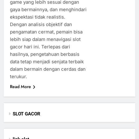
game yang lebih sesuai dengan
gaya bermainnya, dan menghindari
ekspektasi tidak realistis.
Dengan analisis objektif dan
pengamatan cermat, pemain bisa
lebih siap dalam menavigasi slot
gacor hari ini. Terlepas dari
hasilnya, pengetahuan berbasis
data tetap menjadi senjata terbaik
dalam bermain dengan cerdas dan
terukur.
Read More
SLOT GACOR