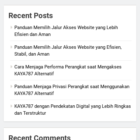
Recent Posts
Panduan Memilih Jalur Akses Website yang Lebih
Efisien dan Aman
Panduan Memilih Jalur Akses Website yang Efisien,
Stabil, dan Aman
Cara Menjaga Performa Perangkat saat Mengakses
KAYA787 Alternatif
Panduan Menjaga Privasi Perangkat saat Menggunakan
KAYA787 Alternatif
KAYA787 dengan Pendekatan Digital yang Lebih Ringkas
dan Terstruktur
Recent Comments