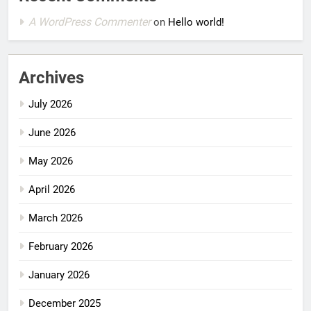
A WordPress Commenter
on
Hello world!
Archives
July 2026
June 2026
May 2026
April 2026
March 2026
February 2026
January 2026
December 2025