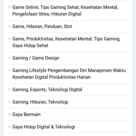
Game Online, Tips Gaming Sehat, Kesehatan Mental,
Pengelolaan Stres, Hiburan Digital
Game, Hiburan, Panduan, Slot
Game, Produktivitas, Kesehatan Mental, Tips Gaming,
Gaya Hidup Sehat
Gaming / Game Design
Gaming Lifestyle Pengembangan Diri Manajemen Waktu
Kesehatan Digital Produktivitas Harian
Gaming, Esports, Teknologi Digital
Gaming, Hiburan, Teknologi
Gaya Bermain
Gaya Hidup Digital & Teknologi