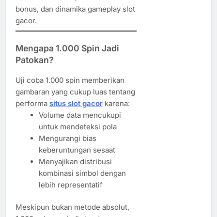
bonus, dan dinamika gameplay slot
gacor.
Mengapa 1.000 Spin Jadi
Patokan?
Uji coba 1.000 spin memberikan
gambaran yang cukup luas tentang
performa
situs slot gacor
karena:
Volume data mencukupi
untuk mendeteksi pola
Mengurangi bias
keberuntungan sesaat
Menyajikan distribusi
kombinasi simbol dengan
lebih representatif
Meskipun bukan metode absolut,