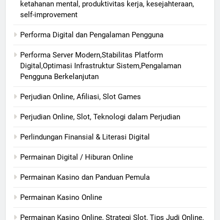
ketahanan mental, produktivitas kerja, kesejahteraan,
self-improvement
Performa Digital dan Pengalaman Pengguna
Performa Server Modern,Stabilitas Platform
Digital,Optimasi Infrastruktur Sistem,Pengalaman
Pengguna Berkelanjutan
Perjudian Online, Afiliasi, Slot Games
Perjudian Online, Slot, Teknologi dalam Perjudian
Perlindungan Finansial & Literasi Digital
Permainan Digital / Hiburan Online
Permainan Kasino dan Panduan Pemula
Permainan Kasino Online
Permainan Kasino Online, Strategi Slot, Tips Judi Online,