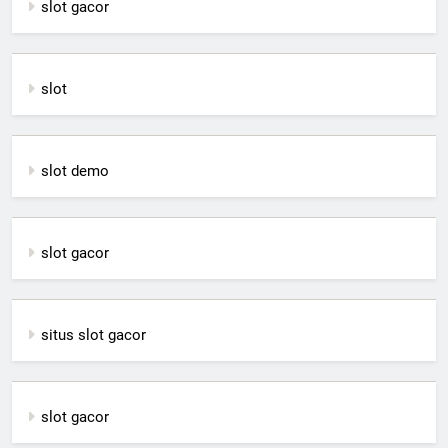
slot gacor
slot
slot demo
slot gacor
situs slot gacor
slot gacor