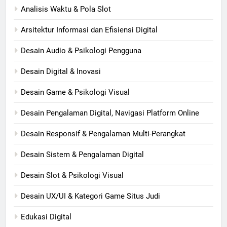
Analisis Waktu & Pola Slot
Arsitektur Informasi dan Efisiensi Digital
Desain Audio & Psikologi Pengguna
Desain Digital & Inovasi
Desain Game & Psikologi Visual
Desain Pengalaman Digital, Navigasi Platform Online
Desain Responsif & Pengalaman Multi-Perangkat
Desain Sistem & Pengalaman Digital
Desain Slot & Psikologi Visual
Desain UX/UI & Kategori Game Situs Judi
Edukasi Digital