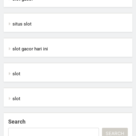
situs slot
slot gacor hari ini
slot
slot
Search
SEARCH