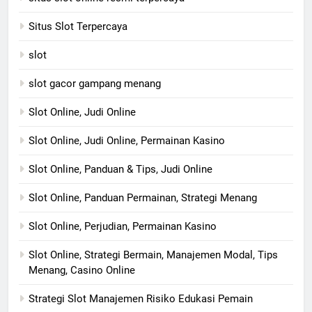
Situs Slot Terpercaya
slot
slot gacor gampang menang
Slot Online, Judi Online
Slot Online, Judi Online, Permainan Kasino
Slot Online, Panduan & Tips, Judi Online
Slot Online, Panduan Permainan, Strategi Menang
Slot Online, Perjudian, Permainan Kasino
Slot Online, Strategi Bermain, Manajemen Modal, Tips
Menang, Casino Online
Strategi Slot Manajemen Risiko Edukasi Pemain