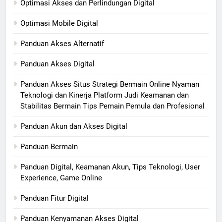
Optimasi Akses dan Perlindungan Digital
Optimasi Mobile Digital
Panduan Akses Alternatif
Panduan Akses Digital
Panduan Akses Situs Strategi Bermain Online Nyaman
Teknologi dan Kinerja Platform Judi Keamanan dan
Stabilitas Bermain Tips Pemain Pemula dan Profesional
Panduan Akun dan Akses Digital
Panduan Bermain
Panduan Digital, Keamanan Akun, Tips Teknologi, User
Experience, Game Online
Panduan Fitur Digital
Panduan Kenyamanan Akses Digital