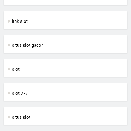
link slot
situs slot gacor
slot
slot 777
situs slot