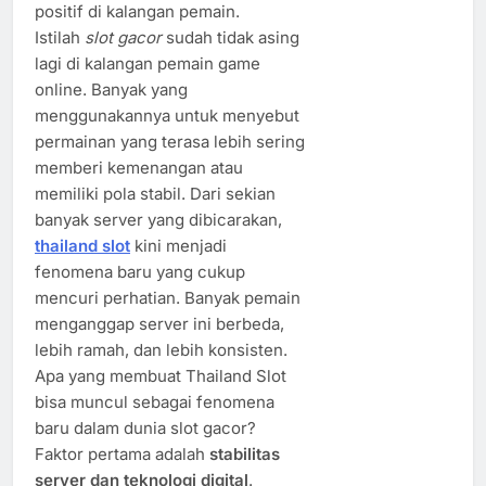
positif di kalangan pemain.
Istilah
slot gacor
sudah tidak asing
lagi di kalangan pemain game
online. Banyak yang
menggunakannya untuk menyebut
permainan yang terasa lebih sering
memberi kemenangan atau
memiliki pola stabil. Dari sekian
banyak server yang dibicarakan,
thailand slot
kini menjadi
fenomena baru yang cukup
mencuri perhatian. Banyak pemain
menganggap server ini berbeda,
lebih ramah, dan lebih konsisten.
Apa yang membuat Thailand Slot
bisa muncul sebagai fenomena
baru dalam dunia slot gacor?
Faktor pertama adalah
stabilitas
server dan teknologi digital
.