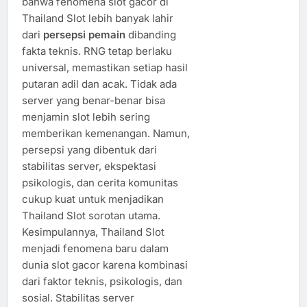
bahwa fenomena slot gacor di
Thailand Slot lebih banyak lahir
dari
persepsi pemain
dibanding
fakta teknis. RNG tetap berlaku
universal, memastikan setiap hasil
putaran adil dan acak. Tidak ada
server yang benar-benar bisa
menjamin slot lebih sering
memberikan kemenangan. Namun,
persepsi yang dibentuk dari
stabilitas server, ekspektasi
psikologis, dan cerita komunitas
cukup kuat untuk menjadikan
Thailand Slot sorotan utama.
Kesimpulannya, Thailand Slot
menjadi fenomena baru dalam
dunia slot gacor karena kombinasi
dari faktor teknis, psikologis, dan
sosial. Stabilitas server