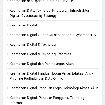
Keamanan dan Update Infrastruktur 2026
Keamanan Data, Teknologi Kriptografi, Infrastruktur
Digital, Cybersecurity Strategy
Keamanan Digital
Keamanan Digital / User Authentication / Cybersecurity
Keamanan Digital & Teknologi
Keamanan Digital & Teknologi Informasi
Keamanan Digital dan Perlindungan Akun
Keamanan Digital Panduan Login Aman Edukasi Anti-
Phishing Perlindungan Data Online
Keamanan Digital, Panduan Login, Teknologi Akses Akun
Keamanan Digital, Panduan Pengguna, Teknologi
Informasi