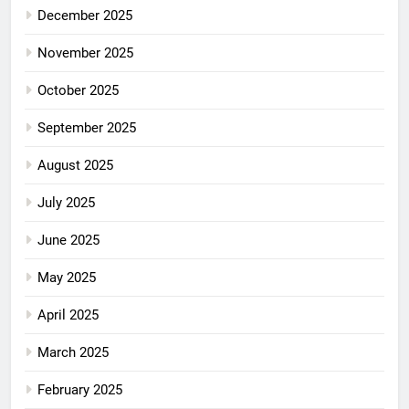
December 2025
November 2025
October 2025
September 2025
August 2025
July 2025
June 2025
May 2025
April 2025
March 2025
February 2025