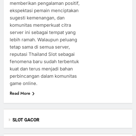
memberikan pengalaman positif,
ekspektasi pemain menciptakan
sugesti kemenangan, dan
komunitas memperkuat citra
server ini sebagai tempat yang
lebih ramah. Walaupun peluang
tetap sama di semua server,
reputasi Thailand Slot sebagai
fenomena baru sudah terbentuk
kuat dan terus menjadi bahan
perbincangan dalam komunitas
game online.
Read More
SLOT GACOR