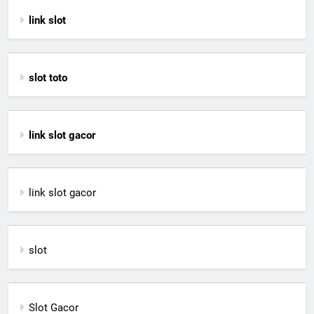
link slot
slot toto
link slot gacor
link slot gacor
slot
Slot Gacor