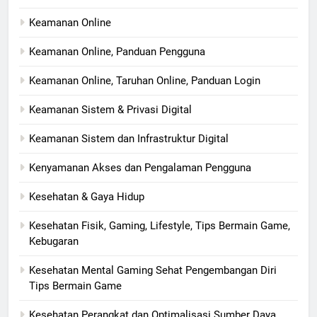
Keamanan Online
Keamanan Online, Panduan Pengguna
Keamanan Online, Taruhan Online, Panduan Login
Keamanan Sistem & Privasi Digital
Keamanan Sistem dan Infrastruktur Digital
Kenyamanan Akses dan Pengalaman Pengguna
Kesehatan & Gaya Hidup
Kesehatan Fisik, Gaming, Lifestyle, Tips Bermain Game,
Kebugaran
Kesehatan Mental Gaming Sehat Pengembangan Diri
Tips Bermain Game
Kesehatan Perangkat dan Optimalisasi Sumber Daya