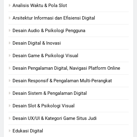
Analisis Waktu & Pola Slot
Arsitektur Informasi dan Efisiensi Digital
Desain Audio & Psikologi Pengguna
Desain Digital & Inovasi
Desain Game & Psikologi Visual
Desain Pengalaman Digital, Navigasi Platform Online
Desain Responsif & Pengalaman Multi-Perangkat
Desain Sistem & Pengalaman Digital
Desain Slot & Psikologi Visual
Desain UX/UI & Kategori Game Situs Judi
Edukasi Digital