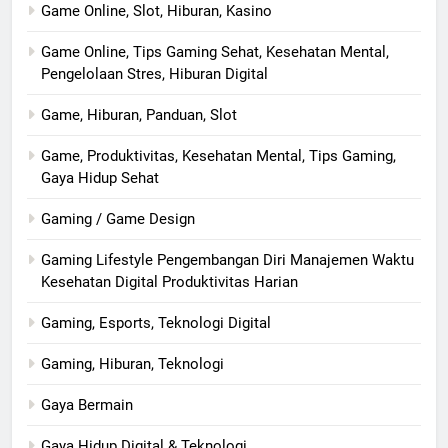
Game Online, Slot, Hiburan, Kasino
Game Online, Tips Gaming Sehat, Kesehatan Mental,
Pengelolaan Stres, Hiburan Digital
Game, Hiburan, Panduan, Slot
Game, Produktivitas, Kesehatan Mental, Tips Gaming,
Gaya Hidup Sehat
Gaming / Game Design
Gaming Lifestyle Pengembangan Diri Manajemen Waktu
Kesehatan Digital Produktivitas Harian
Gaming, Esports, Teknologi Digital
Gaming, Hiburan, Teknologi
Gaya Bermain
Gaya Hidup Digital & Teknologi