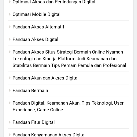
Optimasi Akses dan Perlindungan Digital
Optimasi Mobile Digital
Panduan Akses Alternatif
Panduan Akses Digital
Panduan Akses Situs Strategi Bermain Online Nyaman
Teknologi dan Kinerja Platform Judi Keamanan dan
Stabilitas Bermain Tips Pemain Pemula dan Profesional
Panduan Akun dan Akses Digital
Panduan Bermain
Panduan Digital, Keamanan Akun, Tips Teknologi, User
Experience, Game Online
Panduan Fitur Digital
Panduan Kenyamanan Akses Digital