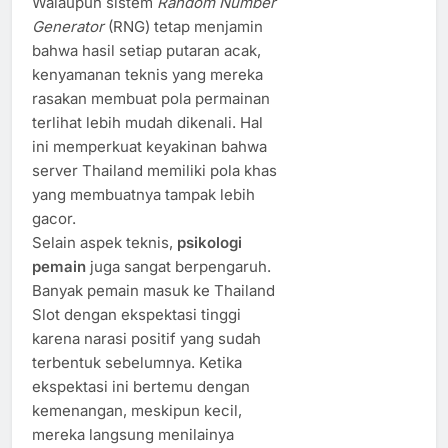
Walaupun sistem
Random Number
Generator
(RNG) tetap menjamin
bahwa hasil setiap putaran acak,
kenyamanan teknis yang mereka
rasakan membuat pola permainan
terlihat lebih mudah dikenali. Hal
ini memperkuat keyakinan bahwa
server Thailand memiliki pola khas
yang membuatnya tampak lebih
gacor.
Selain aspek teknis,
psikologi
pemain
juga sangat berpengaruh.
Banyak pemain masuk ke Thailand
Slot dengan ekspektasi tinggi
karena narasi positif yang sudah
terbentuk sebelumnya. Ketika
ekspektasi ini bertemu dengan
kemenangan, meskipun kecil,
mereka langsung menilainya