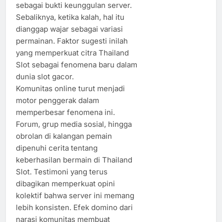
sebagai bukti keunggulan server.
Sebaliknya, ketika kalah, hal itu
dianggap wajar sebagai variasi
permainan. Faktor sugesti inilah
yang memperkuat citra Thailand
Slot sebagai fenomena baru dalam
dunia slot gacor.
Komunitas online turut menjadi
motor penggerak dalam
memperbesar fenomena ini.
Forum, grup media sosial, hingga
obrolan di kalangan pemain
dipenuhi cerita tentang
keberhasilan bermain di Thailand
Slot. Testimoni yang terus
dibagikan memperkuat opini
kolektif bahwa server ini memang
lebih konsisten. Efek domino dari
narasi komunitas membuat