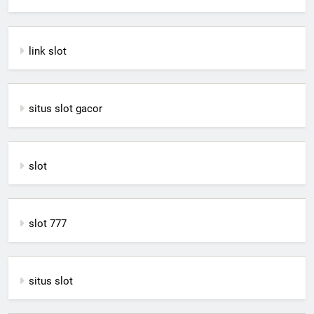
link slot
situs slot gacor
slot
slot 777
situs slot