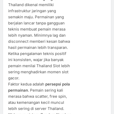
Thailand dikenal memiliki
infrastruktur jaringan yang
semakin maju. Permainan yang
berjalan lancar tanpa gangguan
teknis membuat pemain merasa
lebih nyaman. Minimnya lag dan
disconnect memberi kesan bahwa
hasil permainan lebih transparan.
Ketika pengalaman teknis positif
ini konsisten, wajar jika banyak
pemain menilai Thailand Slot lebih
sering menghadirkan momen slot
gacor.
Faktor kedua adalah
persepsi pola
permainan
. Pemain sering kali
merasa bahwa scatter, free spin,
atau kemenangan kecil muncul
lebih sering di server Thailand.