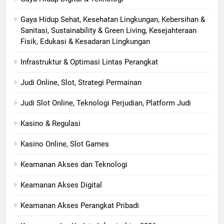
Gaya Hidup Sehat, Kesehatan Lingkungan, Kebersihan &
Sanitasi, Sustainability & Green Living, Kesejahteraan
Fisik, Edukasi & Kesadaran Lingkungan
Infrastruktur & Optimasi Lintas Perangkat
Judi Online, Slot, Strategi Permainan
Judi Slot Online, Teknologi Perjudian, Platform Judi
Kasino & Regulasi
Kasino Online, Slot Games
Keamanan Akses dan Teknologi
Keamanan Akses Digital
Keamanan Akses Perangkat Pribadi