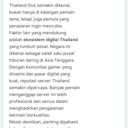
Thailand Slot semakin dikenal,
bukan hanya di kalangan pemain
lama, tetapi juga pemula yang
penasaran ingin mencoba.
Faktor lain yang mendukung
adalah
ekosistem digital Thailand
yang tumbuh pesat. Negara ini
dikenal sebagai salah satu pusat
hiburan daring di Asia Tenggara.
Dengan komunitas gamer yang
dinamis dan pasar digital yang
kuat, reputasi server Thailand
semakin dipercaya. Banyak pemain
menganggap server ini lebih
profesional dan serius dalam
menghadirkan pengalaman
bermain berkualitas.
Meski demikian, penting dipahami