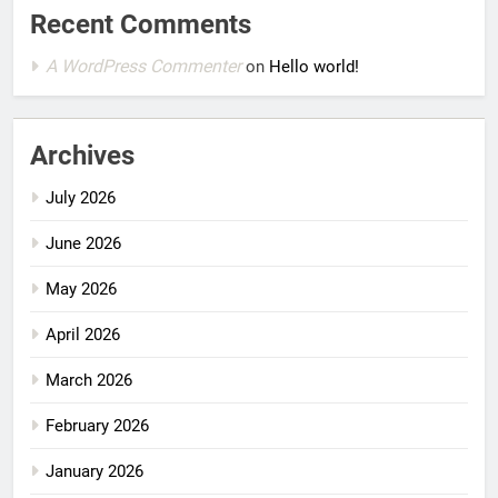
Recent Comments
A WordPress Commenter
on
Hello world!
Archives
July 2026
June 2026
May 2026
April 2026
March 2026
February 2026
January 2026