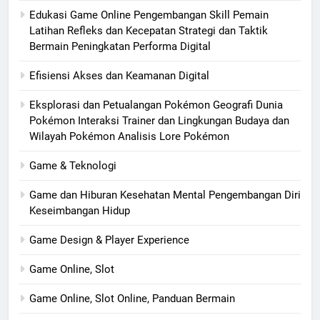
Edukasi Game Online Pengembangan Skill Pemain
Latihan Refleks dan Kecepatan Strategi dan Taktik
Bermain Peningkatan Performa Digital
Efisiensi Akses dan Keamanan Digital
Eksplorasi dan Petualangan Pokémon Geografi Dunia
Pokémon Interaksi Trainer dan Lingkungan Budaya dan
Wilayah Pokémon Analisis Lore Pokémon
Game & Teknologi
Game dan Hiburan Kesehatan Mental Pengembangan Diri
Keseimbangan Hidup
Game Design & Player Experience
Game Online, Slot
Game Online, Slot Online, Panduan Bermain