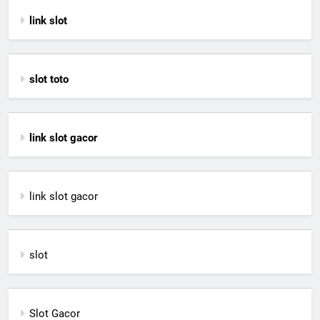
link slot
slot toto
link slot gacor
link slot gacor
slot
Slot Gacor