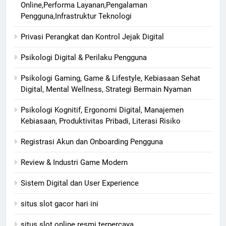
Online,Performa Layanan,Pengalaman
Pengguna,Infrastruktur Teknologi
Privasi Perangkat dan Kontrol Jejak Digital
Psikologi Digital & Perilaku Pengguna
Psikologi Gaming, Game & Lifestyle, Kebiasaan Sehat
Digital, Mental Wellness, Strategi Bermain Nyaman
Psikologi Kognitif, Ergonomi Digital, Manajemen
Kebiasaan, Produktivitas Pribadi, Literasi Risiko
Registrasi Akun dan Onboarding Pengguna
Review & Industri Game Modern
Sistem Digital dan User Experience
situs slot gacor hari ini
situs slot online resmi terpercaya