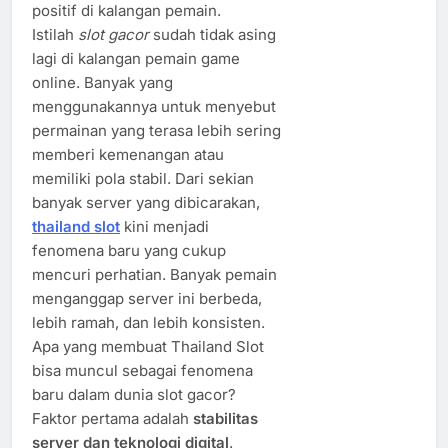
positif di kalangan pemain.
Istilah
slot gacor
sudah tidak asing
lagi di kalangan pemain game
online. Banyak yang
menggunakannya untuk menyebut
permainan yang terasa lebih sering
memberi kemenangan atau
memiliki pola stabil. Dari sekian
banyak server yang dibicarakan,
thailand slot
kini menjadi
fenomena baru yang cukup
mencuri perhatian. Banyak pemain
menganggap server ini berbeda,
lebih ramah, dan lebih konsisten.
Apa yang membuat Thailand Slot
bisa muncul sebagai fenomena
baru dalam dunia slot gacor?
Faktor pertama adalah
stabilitas
server dan teknologi digital
.