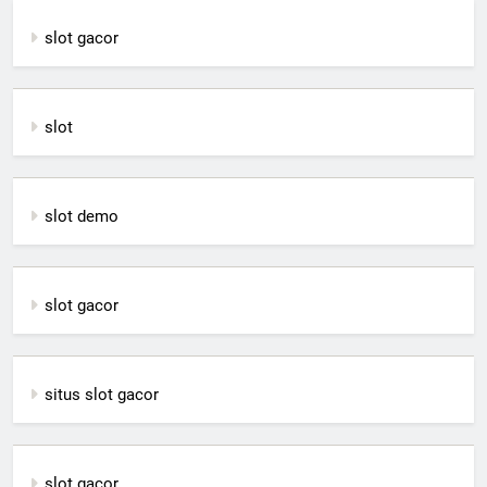
slot gacor
slot
slot demo
slot gacor
situs slot gacor
slot gacor