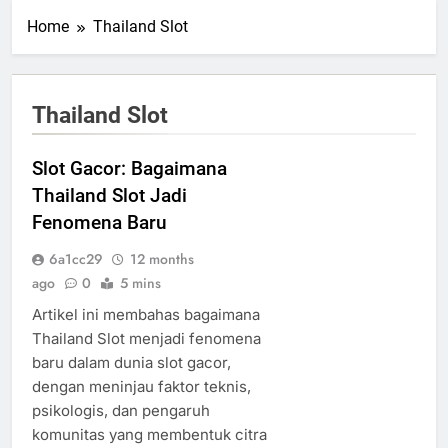
Home
Thailand Slot
Thailand Slot
Slot Gacor: Bagaimana
Thailand Slot Jadi
Fenomena Baru
6a1cc29
12 months
ago
0
5 mins
Artikel ini membahas bagaimana
Thailand Slot menjadi fenomena
baru dalam dunia slot gacor,
dengan meninjau faktor teknis,
psikologis, dan pengaruh
komunitas yang membentuk citra