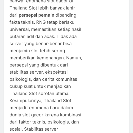
bahwa fenomena slot gacor di
Thailand Slot lebih banyak lahir
dari
persepsi pemain
dibanding
fakta teknis. RNG tetap berlaku
universal, memastikan setiap hasil
putaran adil dan acak. Tidak ada
server yang benar-benar bisa
menjamin slot lebih sering
memberikan kemenangan. Namun,
persepsi yang dibentuk dari
stabilitas server, ekspektasi
psikologis, dan cerita komunitas
cukup kuat untuk menjadikan
Thailand Slot sorotan utama.
Kesimpulannya, Thailand Slot
menjadi fenomena baru dalam
dunia slot gacor karena kombinasi
dari faktor teknis, psikologis, dan
sosial. Stabilitas server