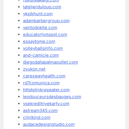
latelierduloup.com
yksikhunt.com
adambarbergroup.com
ventodokite.com
educatorhotspot.com
essaytome.com
volleyballsinfo.com
and-camicie.com
diegodallapalmaoutlet.com
zvukon.net
careswayhealth.com
rd7comunica.com
httptplinkrepeater.com
lesdouceursdesbauges.com
vsekreditnyekarty.com
astream345.com
clinikind.com
audacedesignstudio.com