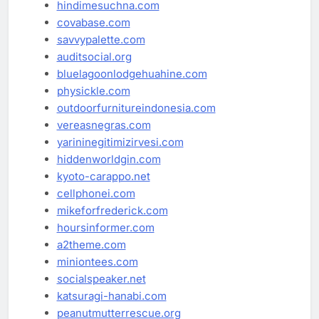
hindimesuchna.com
covabase.com
savvypalette.com
auditsocial.org
bluelagoonlodgehuahine.com
physickle.com
outdoorfurnitureindonesia.com
vereasnegras.com
yarininegitimizirvesi.com
hiddenworldgin.com
kyoto-carappo.net
cellphonei.com
mikeforfrederick.com
hoursinformer.com
a2theme.com
miniontees.com
socialspeaker.net
katsuragi-hanabi.com
peanutmutterrescue.org