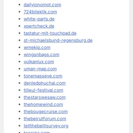
dailyjonomot.com
724bileklik.com
white-parts.de
xpertcheck.de
tastatur-mit-touchpad.de
st-michaelsbund-regensburg.de
wmekip.com
wingsnbags.com
vulkanlux.com
uman-map.com
tonemasseve.com
denledphuchai.com
tilleul-festival.com
thestarswesaw.com
thehomewind.com
thebougecruise.com
thebeirutforum.com
tellthebelllsurvey.org
teecina.com