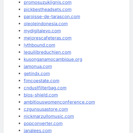
promosuzukiignis.com
pickbestheadsets.com
paroisse-de-tarascon.com
oleoleindonesia.com
mydigitalevo.com
mejorescafeteras.com
lythbound.com
lequilibreduchien.com
kusonganamocambique.org
jamonua.com
getindx.com
fimcoestate.com
cndustfilterbag.com
bios-shield.com
ambitiouswomenconference.com
czgunsusastore.com
nickmarzullomusic.com
popconverter.com
janalees.com