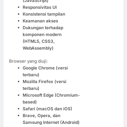
(JavaScript)
Responsivitas UI
Konsistensi tampilan
Keamanan akses
Dukungan terhadap
komponen modern
(HTML5, CSS3,
WebAssembly)
Browser yang diuji:
Google Chrome (versi
terbaru)
Mozilla Firefox (versi
terbaru)
Microsoft Edge (Chromium-
based)
Safari (macOS dan iOS)
Brave, Opera, dan
Samsung Internet (Android)