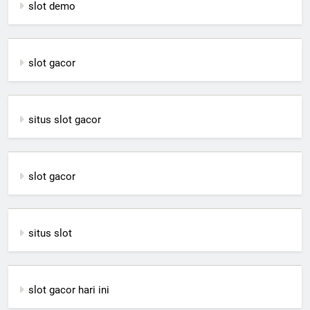
slot demo
slot gacor
situs slot gacor
slot gacor
situs slot
slot gacor hari ini