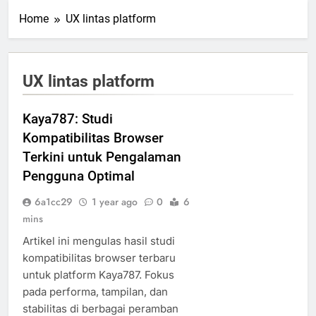
Home
UX lintas platform
UX lintas platform
Kaya787: Studi
Kompatibilitas Browser
Terkini untuk Pengalaman
Pengguna Optimal
6a1cc29
1 year ago
0
6
mins
Artikel ini mengulas hasil studi
kompatibilitas browser terbaru
untuk platform Kaya787. Fokus
pada performa, tampilan, dan
stabilitas di berbagai peramban