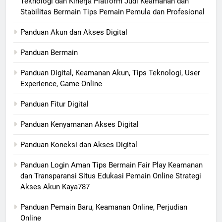
Teknologi dan Kinerja Platform Judi Keamanan dan
Stabilitas Bermain Tips Pemain Pemula dan Profesional
Panduan Akun dan Akses Digital
Panduan Bermain
Panduan Digital, Keamanan Akun, Tips Teknologi, User
Experience, Game Online
Panduan Fitur Digital
Panduan Kenyamanan Akses Digital
Panduan Koneksi dan Akses Digital
Panduan Login Aman Tips Bermain Fair Play Keamanan
dan Transparansi Situs Edukasi Pemain Online Strategi
Akses Akun Kaya787
Panduan Pemain Baru, Keamanan Online, Perjudian
Online