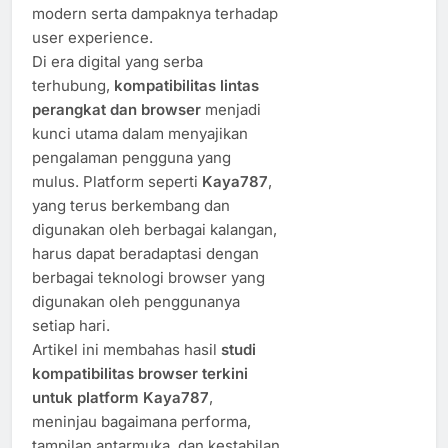
modern serta dampaknya terhadap
user experience.
Di era digital yang serba
terhubung,
kompatibilitas lintas
perangkat dan browser
menjadi
kunci utama dalam menyajikan
pengalaman pengguna yang
mulus. Platform seperti
Kaya787
,
yang terus berkembang dan
digunakan oleh berbagai kalangan,
harus dapat beradaptasi dengan
berbagai teknologi browser yang
digunakan oleh penggunanya
setiap hari.
Artikel ini membahas hasil
studi
kompatibilitas browser terkini
untuk platform Kaya787
,
meninjau bagaimana performa,
tampilan antarmuka, dan kestabilan