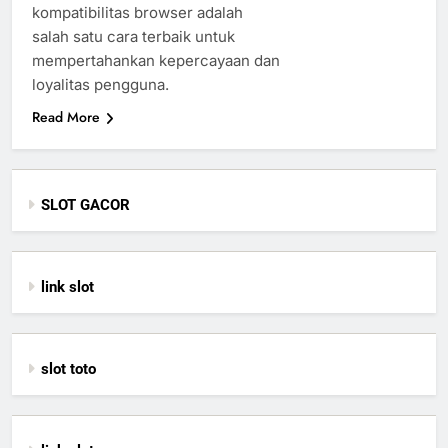
kompatibilitas browser adalah
salah satu cara terbaik untuk
mempertahankan kepercayaan dan
loyalitas pengguna.
Read More
SLOT GACOR
link slot
slot toto