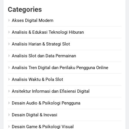
Categories
Akses Digital Modern
Analisis & Edukasi Teknologi Hiburan
Analisis Harian & Strategi Slot
Analisis Slot dan Data Permainan
Analisis Tren Digital dan Perilaku Pengguna Online
Analisis Waktu & Pola Slot
Arsitektur Informasi dan Efisiensi Digital
Desain Audio & Psikologi Pengguna
Desain Digital & Inovasi
Desain Game & Psikologi Visual