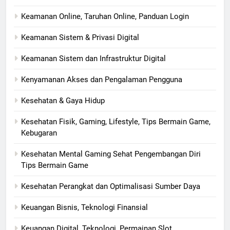
Keamanan Online, Taruhan Online, Panduan Login
Keamanan Sistem & Privasi Digital
Keamanan Sistem dan Infrastruktur Digital
Kenyamanan Akses dan Pengalaman Pengguna
Kesehatan & Gaya Hidup
Kesehatan Fisik, Gaming, Lifestyle, Tips Bermain Game,
Kebugaran
Kesehatan Mental Gaming Sehat Pengembangan Diri
Tips Bermain Game
Kesehatan Perangkat dan Optimalisasi Sumber Daya
Keuangan Bisnis, Teknologi Finansial
Keuangan Digital, Teknologi, Permainan Slot