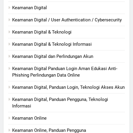
Keamanan Digital
Keamanan Digital / User Authentication / Cybersecurity
Keamanan Digital & Teknologi
Keamanan Digital & Teknologi Informasi
Keamanan Digital dan Perlindungan Akun
Keamanan Digital Panduan Login Aman Edukasi Anti-
Phishing Perlindungan Data Online
Keamanan Digital, Panduan Login, Teknologi Akses Akun
Keamanan Digital, Panduan Pengguna, Teknologi
Informasi
Keamanan Online
Keamanan Online, Panduan Pengguna