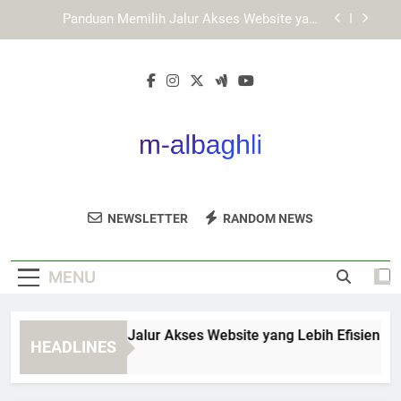
Skip
Cara Menjaga Performa Perangkat saat
to
Mengakses KAYA787 Alternatif
content
Panduan Menjaga Privasi Perangkat saat
Menggunakan KAYA787 Alternatif
Panduan Memilih Jalur Akses Website yang Lebih
Efisien dan Aman
Panduan Memilih Jalur Akses Website yang
Efisien, Stabil, dan Aman
Cara Menjaga Performa Perangkat saat
Mengakses KAYA787 Alternatif
M Albaghli
Dapatkan Produk Kecantikan Berkualitas Di
Panduan Menjaga Privasi Perangkat saat
NEWSLETTER
RANDOM NEWS
Menggunakan KAYA787 Alternatif
M Albaghli.
MENU
anduan Memilih Jalur Akses Website yang Lebih Efisien dan 
HEADLINES
 Weeks Ago