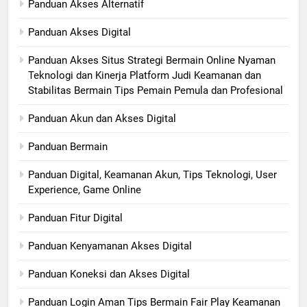
Panduan Akses Alternatif
Panduan Akses Digital
Panduan Akses Situs Strategi Bermain Online Nyaman
Teknologi dan Kinerja Platform Judi Keamanan dan
Stabilitas Bermain Tips Pemain Pemula dan Profesional
Panduan Akun dan Akses Digital
Panduan Bermain
Panduan Digital, Keamanan Akun, Tips Teknologi, User
Experience, Game Online
Panduan Fitur Digital
Panduan Kenyamanan Akses Digital
Panduan Koneksi dan Akses Digital
Panduan Login Aman Tips Bermain Fair Play Keamanan