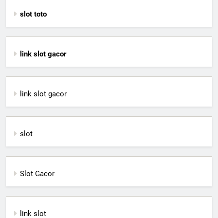
slot toto
link slot gacor
link slot gacor
slot
Slot Gacor
link slot