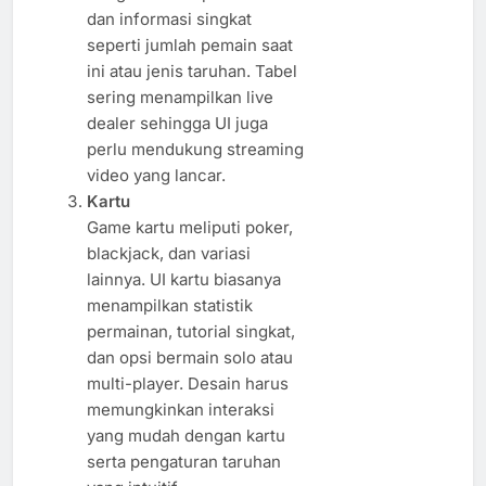
dan informasi singkat
seperti jumlah pemain saat
ini atau jenis taruhan. Tabel
sering menampilkan live
dealer sehingga UI juga
perlu mendukung streaming
video yang lancar.
Kartu
Game kartu meliputi poker,
blackjack, dan variasi
lainnya. UI kartu biasanya
menampilkan statistik
permainan, tutorial singkat,
dan opsi bermain solo atau
multi-player. Desain harus
memungkinkan interaksi
yang mudah dengan kartu
serta pengaturan taruhan