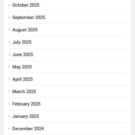
October 2025
September 2025
August 2025
July 2025
June 2025
May 2025
April 2025
March 2025
February 2025
January 2025
December 2024