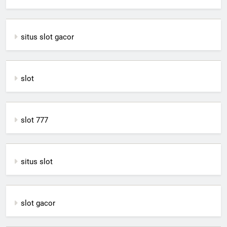
situs slot gacor
slot
slot 777
situs slot
slot gacor