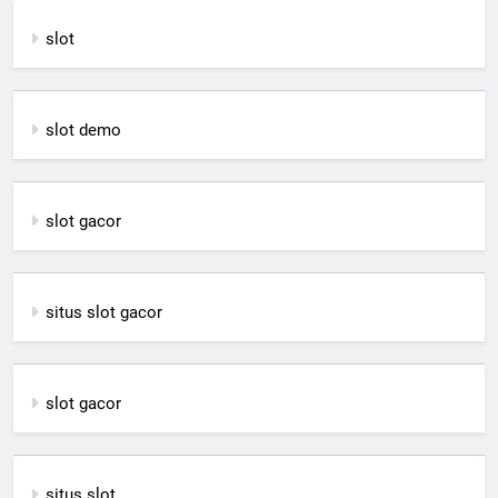
slot
slot demo
slot gacor
situs slot gacor
slot gacor
situs slot