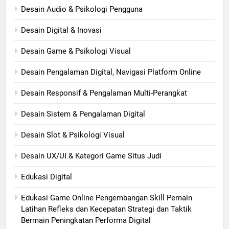
Desain Audio & Psikologi Pengguna
Desain Digital & Inovasi
Desain Game & Psikologi Visual
Desain Pengalaman Digital, Navigasi Platform Online
Desain Responsif & Pengalaman Multi-Perangkat
Desain Sistem & Pengalaman Digital
Desain Slot & Psikologi Visual
Desain UX/UI & Kategori Game Situs Judi
Edukasi Digital
Edukasi Game Online Pengembangan Skill Pemain
Latihan Refleks dan Kecepatan Strategi dan Taktik
Bermain Peningkatan Performa Digital