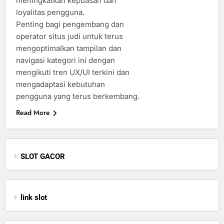
meningkatkan kepuasan dan
loyalitas pengguna.
Penting bagi pengembang dan
operator situs judi untuk terus
mengoptimalkan tampilan dan
navigasi kategori ini dengan
mengikuti tren UX/UI terkini dan
mengadaptasi kebutuhan
pengguna yang terus berkembang.
Read More
SLOT GACOR
link slot