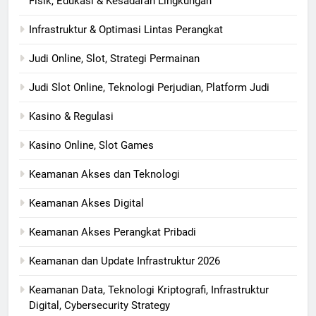
Fisik, Edukasi & Kesadaran Lingkungan
Infrastruktur & Optimasi Lintas Perangkat
Judi Online, Slot, Strategi Permainan
Judi Slot Online, Teknologi Perjudian, Platform Judi
Kasino & Regulasi
Kasino Online, Slot Games
Keamanan Akses dan Teknologi
Keamanan Akses Digital
Keamanan Akses Perangkat Pribadi
Keamanan dan Update Infrastruktur 2026
Keamanan Data, Teknologi Kriptografi, Infrastruktur
Digital, Cybersecurity Strategy