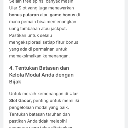
Selain free spins, banyak mesin
Ular Slot yang juga menawarkan
bonus putaran
atau
game bonus
di
mana pemain bisa memenangkan
uang tambahan atau jackpot.
Pastikan untuk selalu
mengeksplorasi setiap fitur bonus
yang ada di permainan untuk
memaksimalkan kemenangan.
4. Tentukan Batasan dan
Kelola Modal Anda dengan
Bijak
Untuk meraih kemenangan di
Ular
Slot Gacor
, penting untuk memiliki
pengelolaan modal yang baik.
Tentukan batasan taruhan dan
pastikan Anda tidak melebihi
anggaran yang telah ditetapkan.