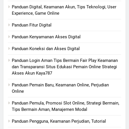
Panduan Digital, Keamanan Akun, Tips Teknologi, User
Experience, Game Online
Panduan Fitur Digital
Panduan Kenyamanan Akses Digital
Panduan Koneksi dan Akses Digital
Panduan Login Aman Tips Bermain Fair Play Keamanan
dan Transparansi Situs Edukasi Pemain Online Strategi
Akses Akun Kaya787
Panduan Pemain Baru, Keamanan Online, Perjudian
Online
Panduan Pemula, Promosi Slot Online, Strategi Bermain,
Tips Bermain Aman, Manajemen Modal
Panduan Pengguna, Keamanan Perjudian, Tutorial