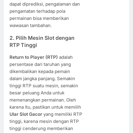
dapat diprediksi, pengalaman dan
pengamatan terhadap pola
permainan bisa memberikan
wawasan tambahan.
2. Pilih Mesin Slot dengan
RTP Tinggi
Return to Player (RTP)
adalah
persentase dari taruhan yang
dikembalikan kepada pemain
dalam jangka panjang. Semakin
tinggi RTP suatu mesin, semakin
besar peluang Anda untuk
memenangkan permainan. Oleh
karena itu, pastikan untuk memilih
Ular Slot Gacor
yang memiliki RTP
tinggi, karena mesin dengan RTP
tinggi cenderung memberikan