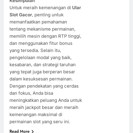
Kesimpulan
Untuk meraih kemenangan di
Ular
Slot Gacor
, penting untuk
memanfaatkan pemahaman
tentang mekanisme permainan,
memilih mesin dengan RTP tinggi,
dan menggunakan fitur bonus
yang tersedia. Selain itu,
pengelolaan modal yang baik,
kesabaran, dan strategi taruhan
yang tepat juga berperan besar
dalam kesuksesan permainan.
Dengan pendekatan yang cerdas
dan fokus, Anda bisa
meningkatkan peluang Anda untuk
meraih jackpot besar dan meraih
kemenangan maksimal di
permainan slot yang seru ini.
Read More