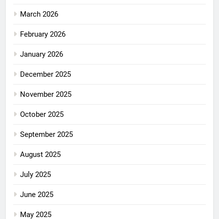
March 2026
February 2026
January 2026
December 2025
November 2025
October 2025
September 2025
August 2025
July 2025
June 2025
May 2025