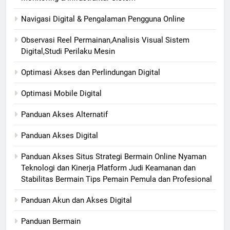
Navigasi Digital & Pengalaman Pengguna Online
Observasi Reel Permainan,Analisis Visual Sistem
Digital,Studi Perilaku Mesin
Optimasi Akses dan Perlindungan Digital
Optimasi Mobile Digital
Panduan Akses Alternatif
Panduan Akses Digital
Panduan Akses Situs Strategi Bermain Online Nyaman
Teknologi dan Kinerja Platform Judi Keamanan dan
Stabilitas Bermain Tips Pemain Pemula dan Profesional
Panduan Akun dan Akses Digital
Panduan Bermain