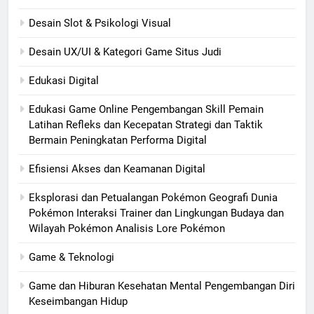
Desain Slot & Psikologi Visual
Desain UX/UI & Kategori Game Situs Judi
Edukasi Digital
Edukasi Game Online Pengembangan Skill Pemain
Latihan Refleks dan Kecepatan Strategi dan Taktik
Bermain Peningkatan Performa Digital
Efisiensi Akses dan Keamanan Digital
Eksplorasi dan Petualangan Pokémon Geografi Dunia
Pokémon Interaksi Trainer dan Lingkungan Budaya dan
Wilayah Pokémon Analisis Lore Pokémon
Game & Teknologi
Game dan Hiburan Kesehatan Mental Pengembangan Diri
Keseimbangan Hidup