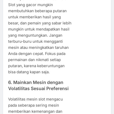
Slot yang gacor mungkin
membutuhkan beberapa putaran
untuk memberikan hasil yang
besar, dan pemain yang sabar lebih
mungkin untuk mendapatkan hasil
yang menguntungkan. Jangan
terburu-buru untuk mengganti
mesin atau meningkatkan taruhan
Anda dengan cepat. Fokus pada
permainan dan nikmati setiap
putaran, karena keberuntungan
bisa datang kapan saja.
6. Mainkan Mesin dengan
Volatilitas Sesuai Preferensi
Volatilitas mesin slot mengacu
pada seberapa sering mesin
memberikan kemenangan dan