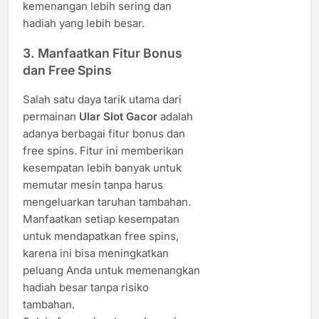
kemenangan lebih sering dan
hadiah yang lebih besar.
3. Manfaatkan Fitur Bonus
dan Free Spins
Salah satu daya tarik utama dari
permainan
Ular Slot Gacor
adalah
adanya berbagai fitur bonus dan
free spins. Fitur ini memberikan
kesempatan lebih banyak untuk
memutar mesin tanpa harus
mengeluarkan taruhan tambahan.
Manfaatkan setiap kesempatan
untuk mendapatkan free spins,
karena ini bisa meningkatkan
peluang Anda untuk memenangkan
hadiah besar tanpa risiko
tambahan.