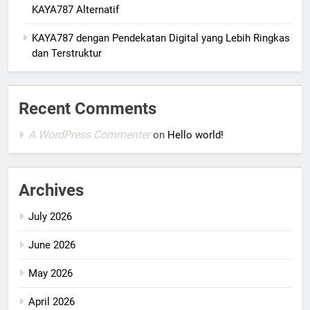
KAYA787 Alternatif
KAYA787 dengan Pendekatan Digital yang Lebih Ringkas
dan Terstruktur
Recent Comments
A WordPress Commenter
on
Hello world!
Archives
July 2026
June 2026
May 2026
April 2026