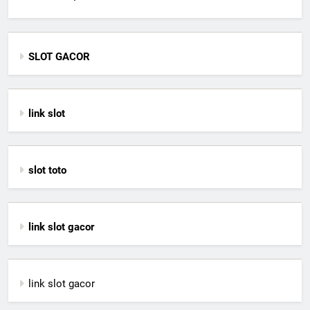
SLOT GACOR
link slot
slot toto
link slot gacor
link slot gacor