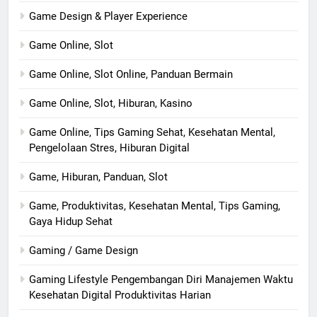
Game Design & Player Experience
Game Online, Slot
Game Online, Slot Online, Panduan Bermain
Game Online, Slot, Hiburan, Kasino
Game Online, Tips Gaming Sehat, Kesehatan Mental,
Pengelolaan Stres, Hiburan Digital
Game, Hiburan, Panduan, Slot
Game, Produktivitas, Kesehatan Mental, Tips Gaming,
Gaya Hidup Sehat
Gaming / Game Design
Gaming Lifestyle Pengembangan Diri Manajemen Waktu
Kesehatan Digital Produktivitas Harian