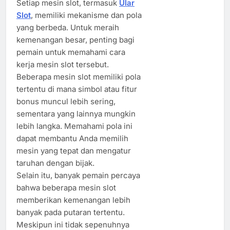
Setiap mesin slot, termasuk
Ular
Slot
, memiliki mekanisme dan pola
yang berbeda. Untuk meraih
kemenangan besar, penting bagi
pemain untuk memahami cara
kerja mesin slot tersebut.
Beberapa mesin slot memiliki pola
tertentu di mana simbol atau fitur
bonus muncul lebih sering,
sementara yang lainnya mungkin
lebih langka. Memahami pola ini
dapat membantu Anda memilih
mesin yang tepat dan mengatur
taruhan dengan bijak.
Selain itu, banyak pemain percaya
bahwa beberapa mesin slot
memberikan kemenangan lebih
banyak pada putaran tertentu.
Meskipun ini tidak sepenuhnya