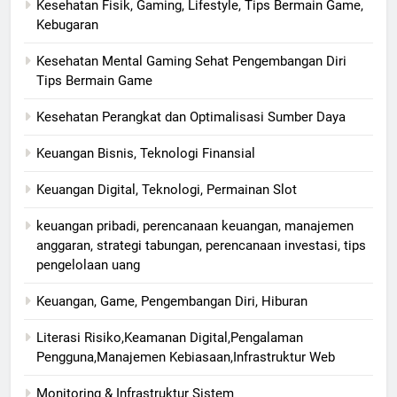
Kesehatan Fisik, Gaming, Lifestyle, Tips Bermain Game,
Kebugaran
Kesehatan Mental Gaming Sehat Pengembangan Diri
Tips Bermain Game
Kesehatan Perangkat dan Optimalisasi Sumber Daya
Keuangan Bisnis, Teknologi Finansial
Keuangan Digital, Teknologi, Permainan Slot
keuangan pribadi, perencanaan keuangan, manajemen
anggaran, strategi tabungan, perencanaan investasi, tips
pengelolaan uang
Keuangan, Game, Pengembangan Diri, Hiburan
Literasi Risiko,Keamanan Digital,Pengalaman
Pengguna,Manajemen Kebiasaan,Infrastruktur Web
Monitoring & Infrastruktur Sistem