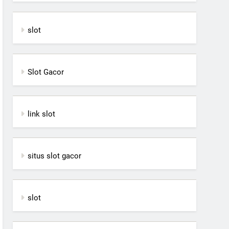
slot
Slot Gacor
link slot
situs slot gacor
slot