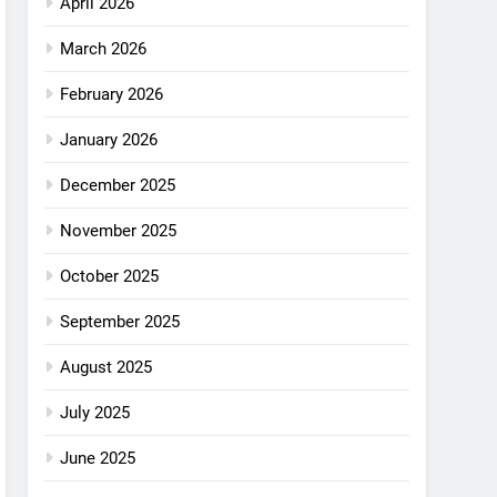
April 2026
March 2026
February 2026
January 2026
December 2025
November 2025
October 2025
September 2025
August 2025
July 2025
June 2025