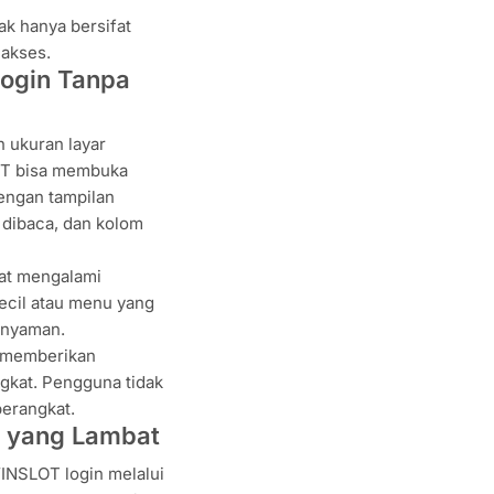
ak hanya bersifat
 akses.
Login Tanpa
 ukuran layar
OT bisa membuka
Dengan tampilan
 dibaca, dan kolom
pat mengalami
kecil atau menu yang
 nyaman.
 memberikan
gkat. Pengguna tidak
perangkat.
n yang Lambat
NSLOT login melalui