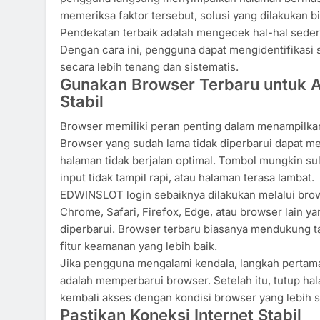
memeriksa faktor tersebut, solusi yang dilakukan bi
Pendekatan terbaik adalah mengecek hal-hal seder
Dengan cara ini, pengguna dapat mengidentifikas
secara lebih tenang dan sistematis.
Gunakan Browser Terbaru untuk A
Stabil
Browser memiliki peran penting dalam menampilkan
Browser yang sudah lama tidak diperbarui dapat m
halaman tidak berjalan optimal. Tombol mungkin sul
input tidak tampil rapi, atau halaman terasa lambat.
EDWINSLOT login sebaiknya dilakukan melalui brow
Chrome, Safari, Firefox, Edge, atau browser lain ya
diperbarui. Browser terbaru biasanya mendukung t
fitur keamanan yang lebih baik.
Jika pengguna mengalami kendala, langkah pertama
adalah memperbarui browser. Setelah itu, tutup ha
kembali akses dengan kondisi browser yang lebih s
Pastikan Koneksi Internet Stabil