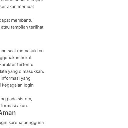
wser akan memuat
pi dapat membantu
 atau tampilan terlihat
lahan saat memasukkan
nggunakan huruf
karakter tertentu.
ata yang dimasukkan.
u informasi yang
i kegagalan login
ng pada sistem,
nformasi akun.
 Aman
 login karena pengguna