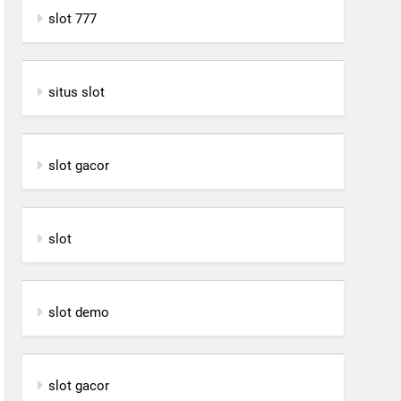
slot 777
situs slot
slot gacor
slot
slot demo
slot gacor