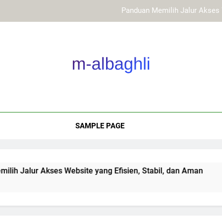
Panduan Memilih Jalur Akses W
Cara Menjaga Performa Perangk
Panduan Menjaga Privasi Perangkat
Panduan Memilih Jalur Akses
lbaghli
Panduan Memilih Jalur Akses W
roduk Kecantikan Berkualitas Di M Albaghli.
Cara Menjaga Performa Perangk
SAMPLE PAGE
Panduan Menjaga Privasi Perangkat
kses Website yang Efisien, Stabil, dan Aman
Cara Menj
3 Weeks Ago