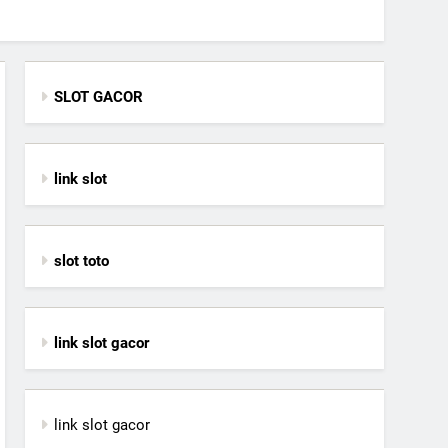
SLOT GACOR
link slot
slot toto
link slot gacor
link slot gacor