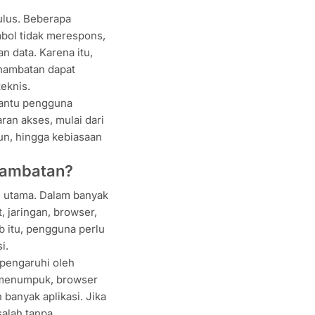
ulus. Beberapa
bol tidak merespons,
n data. Karena itu,
hambatan dapat
eknis.
bantu pengguna
an akses, mulai dari
un, hingga kebiasaan
Hambatan?
em utama. Dalam banyak
, jaringan, browser,
b itu, pengguna perlu
i.
ipengaruhi oleh
 menumpuk, browser
 banyak aplikasi. Jika
alah tanpa