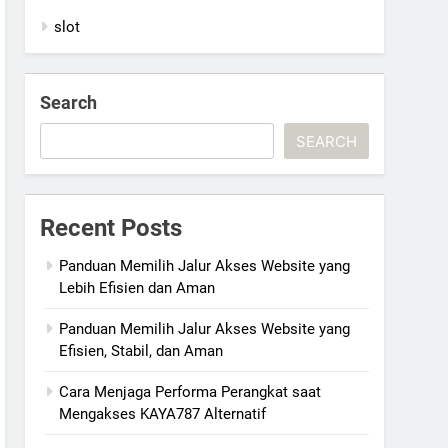
slot
Search
SEARCH
Recent Posts
Panduan Memilih Jalur Akses Website yang
Lebih Efisien dan Aman
Panduan Memilih Jalur Akses Website yang
Efisien, Stabil, dan Aman
Cara Menjaga Performa Perangkat saat
Mengakses KAYA787 Alternatif