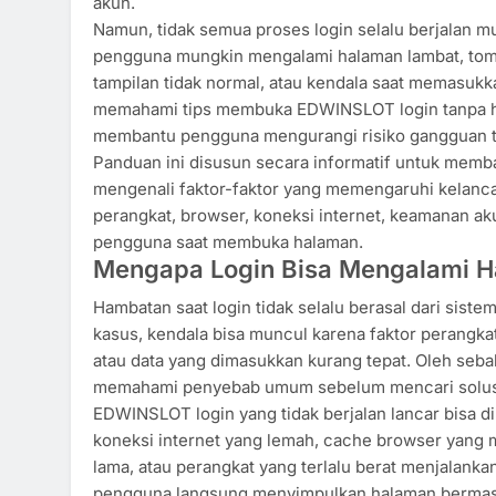
akun.
Namun, tidak semua proses login selalu berjalan m
pengguna mungkin mengalami halaman lambat, tom
tampilan tidak normal, atau kendala saat memasukka
memahami tips membuka EDWINSLOT login tanpa 
membantu pengguna mengurangi risiko gangguan t
Panduan ini disusun secara informatif untuk mem
mengenali faktor-faktor yang memengaruhi kelancar
perangkat, browser, koneksi internet, keamanan ak
pengguna saat membuka halaman.
Mengapa Login Bisa Mengalami 
Hambatan saat login tidak selalu berasal dari sist
kasus, kendala bisa muncul karena faktor perangkat
atau data yang dimasukkan kurang tepat. Oleh seba
memahami penyebab umum sebelum mencari solus
EDWINSLOT login yang tidak berjalan lancar bisa d
koneksi internet yang lemah, cache browser yang
lama, atau perangkat yang terlalu berat menjalankan
pengguna langsung menyimpulkan halaman bermas