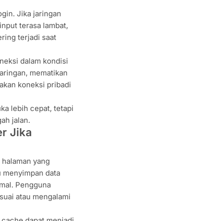
gin. Jika jaringan
input terasa lambat,
ring terjadi saat
eksi dalam kondisi
jaringan, mematikan
akan koneksi pribadi
a lebih cepat, tetapi
ah jalan.
r Jika
 halaman yang
u menyimpan data
rmal. Pengguna
esuai atau mengalami
 cache dapat menjadi