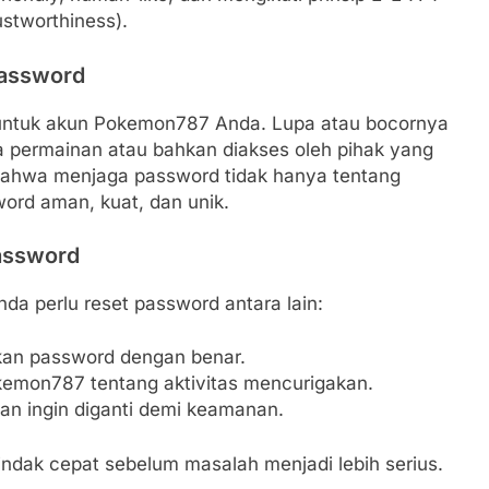
ustworthiness).
Password
 untuk akun Pokemon787 Anda. Lupa atau bocornya
 permainan atau bahkan diakses oleh pihak yang
bahwa menjaga password tidak hanya tentang
ord aman, kuat, dan unik.
assword
a perlu reset password antara lain:
kan password dengan benar.
kemon787 tentang aktivitas mencurigakan.
an ingin diganti demi keamanan.
ndak cepat sebelum masalah menjadi lebih serius.