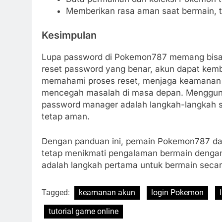
Memberikan rasa aman saat bermain, t
Kesimpulan
Lupa password di Pokemon787 memang bisa 
reset password yang benar, akun dapat kem
memahami proses reset, menjaga keamanan p
mencegah masalah di masa depan. Menggunak
password manager adalah langkah-langkah 
tetap aman.
Dengan panduan ini, pemain Pokemon787 da
tetap menikmati pengalaman bermain deng
adalah langkah pertama untuk bermain secara
Tagged:
keamanan akun
login Pokemon
tutorial game online