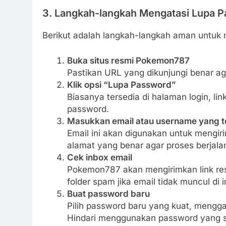
3. Langkah-langkah Mengatasi Lupa
Berikut adalah langkah-langkah aman untuk 
Buka situs resmi Pokemon787
Pastikan URL yang dikunjungi benar agar
Klik opsi “Lupa Password”
Biasanya tersedia di halaman login, l
password.
Masukkan email atau username yang t
Email ini akan digunakan untuk mengi
alamat yang benar agar proses berjalan
Cek inbox email
Pokemon787 akan mengirimkan link re
folder spam jika email tidak muncul di 
Buat password baru
Pilih password baru yang kuat, menggab
Hindari menggunakan password yang s