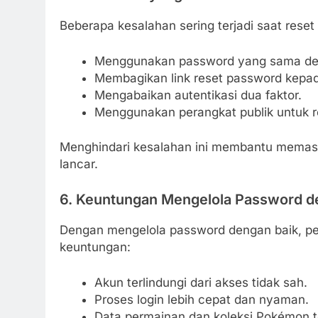
Beberapa kesalahan sering terjadi saat res
Menggunakan password yang sama den
Membagikan link reset password kepada
Mengabaikan autentikasi dua faktor.
Menggunakan perangkat publik untuk r
Menghindari kesalahan ini membantu memasti
lancar.
6. Keuntungan Mengelola Password d
Dengan mengelola password dengan baik, 
keuntungan:
Akun terlindungi dari akses tidak sah.
Proses login lebih cepat dan nyaman.
Data permainan dan koleksi Pokémon 