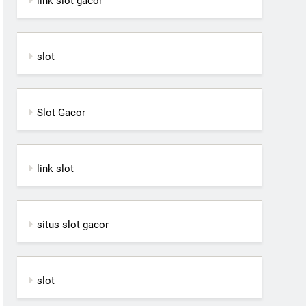
link slot gacor
slot
Slot Gacor
link slot
situs slot gacor
slot