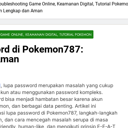
ubleshooting Game Online, Keamanan Digital, Tutorial Pokem
an Lengkap dan Aman
GAME ONLINE, KEAMANAN DIGITAL, TUTORIAL POKEMON
rd di Pokemon787:
Aman
N
, lupa password merupakan masalah yang cukup
 akun atau menggunakan password kompleks.
rd bisa menjadi hambatan besar karena akun
n, dan berbagai data penting. Artikel ini
si lupa password di Pokemon787, langkah-langkah
n, dan cara mencegah masalah serupa di masa
-friendly, human-like, dan mengikuti prinsip E-E-A-T