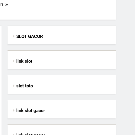
on
SLOT GACOR
link slot
slot toto
link slot gacor