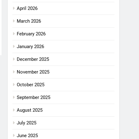
April 2026
March 2026
February 2026
January 2026
December 2025
November 2025
October 2025
September 2025
August 2025
July 2025
June 2025