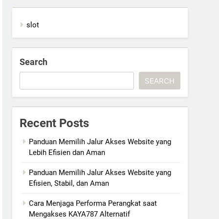
slot
Search
SEARCH
Recent Posts
Panduan Memilih Jalur Akses Website yang
Lebih Efisien dan Aman
Panduan Memilih Jalur Akses Website yang
Efisien, Stabil, dan Aman
Cara Menjaga Performa Perangkat saat
Mengakses KAYA787 Alternatif