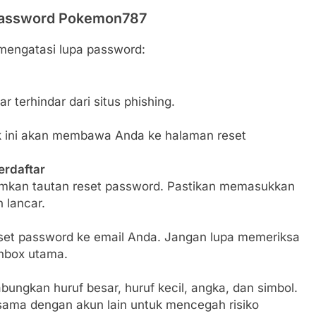
 Password Pokemon787
mengatasi lupa password:
 terhindar dari situs phishing.
ink ini akan membawa Anda ke halaman reset
erdaftar
rimkan tautan reset password. Pastikan memasukkan
 lancar.
set password ke email Anda. Jangan lupa memeriksa
inbox utama.
ungkan huruf besar, huruf kecil, angka, dan simbol.
ama dengan akun lain untuk mencegah risiko