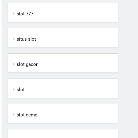
slot 777
situs slot
slot gacor
slot
slot demo