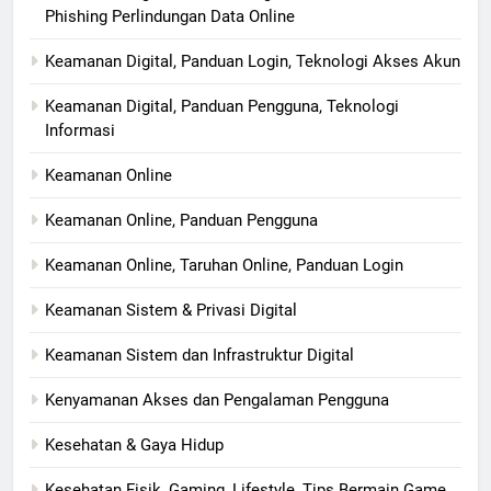
Phishing Perlindungan Data Online
Keamanan Digital, Panduan Login, Teknologi Akses Akun
Keamanan Digital, Panduan Pengguna, Teknologi
Informasi
Keamanan Online
Keamanan Online, Panduan Pengguna
Keamanan Online, Taruhan Online, Panduan Login
Keamanan Sistem & Privasi Digital
Keamanan Sistem dan Infrastruktur Digital
Kenyamanan Akses dan Pengalaman Pengguna
Kesehatan & Gaya Hidup
Kesehatan Fisik, Gaming, Lifestyle, Tips Bermain Game,