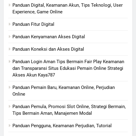
Panduan Digital, Keamanan Akun, Tips Teknologi, User
Experience, Game Online
Panduan Fitur Digital
Panduan Kenyamanan Akses Digital
Panduan Koneksi dan Akses Digital
Panduan Login Aman Tips Bermain Fair Play Keamanan
dan Transparansi Situs Edukasi Pemain Online Strategi
Akses Akun Kaya787
Panduan Pemain Baru, Keamanan Online, Perjudian
Online
Panduan Pemula, Promosi Slot Online, Strategi Bermain,
Tips Bermain Aman, Manajemen Modal
Panduan Pengguna, Keamanan Perjudian, Tutorial