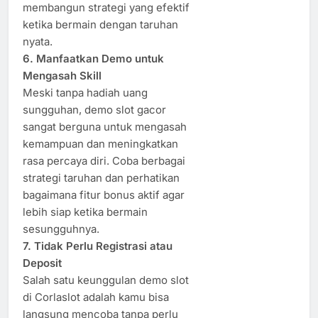
membangun strategi yang efektif
ketika bermain dengan taruhan
nyata.
6. Manfaatkan Demo untuk
Mengasah Skill
Meski tanpa hadiah uang
sungguhan, demo slot gacor
sangat berguna untuk mengasah
kemampuan dan meningkatkan
rasa percaya diri. Coba berbagai
strategi taruhan dan perhatikan
bagaimana fitur bonus aktif agar
lebih siap ketika bermain
sesungguhnya.
7. Tidak Perlu Registrasi atau
Deposit
Salah satu keunggulan demo slot
di Corlaslot adalah kamu bisa
langsung mencoba tanpa perlu