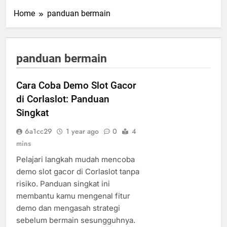
Home
panduan bermain
panduan bermain
Cara Coba Demo Slot Gacor
di Corlaslot: Panduan
Singkat
6a1cc29
1 year ago
0
4
mins
Pelajari langkah mudah mencoba
demo slot gacor di Corlaslot tanpa
risiko. Panduan singkat ini
membantu kamu mengenal fitur
demo dan mengasah strategi
sebelum bermain sesungguhnya.