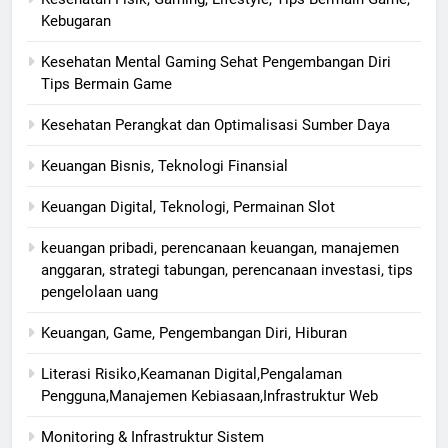
Kebugaran
Kesehatan Mental Gaming Sehat Pengembangan Diri
Tips Bermain Game
Kesehatan Perangkat dan Optimalisasi Sumber Daya
Keuangan Bisnis, Teknologi Finansial
Keuangan Digital, Teknologi, Permainan Slot
keuangan pribadi, perencanaan keuangan, manajemen
anggaran, strategi tabungan, perencanaan investasi, tips
pengelolaan uang
Keuangan, Game, Pengembangan Diri, Hiburan
Literasi Risiko,Keamanan Digital,Pengalaman
Pengguna,Manajemen Kebiasaan,Infrastruktur Web
Monitoring & Infrastruktur Sistem