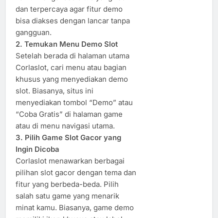
dan terpercaya agar fitur demo
bisa diakses dengan lancar tanpa
gangguan.
2. Temukan Menu Demo Slot
Setelah berada di halaman utama
Corlaslot, cari menu atau bagian
khusus yang menyediakan demo
slot. Biasanya, situs ini
menyediakan tombol “Demo” atau
“Coba Gratis” di halaman game
atau di menu navigasi utama.
3. Pilih Game Slot Gacor yang
Ingin Dicoba
Corlaslot menawarkan berbagai
pilihan slot gacor dengan tema dan
fitur yang berbeda-beda. Pilih
salah satu game yang menarik
minat kamu. Biasanya, game demo