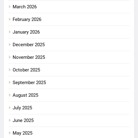
March 2026
February 2026
January 2026
December 2025
November 2025
October 2025
September 2025
August 2025
July 2025
June 2025
May 2025