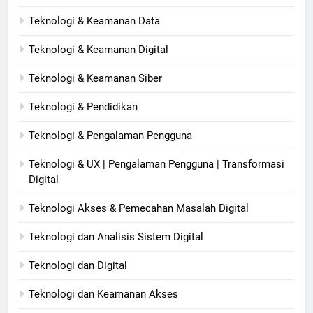
Teknologi & Keamanan Data
Teknologi & Keamanan Digital
Teknologi & Keamanan Siber
Teknologi & Pendidikan
Teknologi & Pengalaman Pengguna
Teknologi & UX | Pengalaman Pengguna | Transformasi
Digital
Teknologi Akses & Pemecahan Masalah Digital
Teknologi dan Analisis Sistem Digital
Teknologi dan Digital
Teknologi dan Keamanan Akses