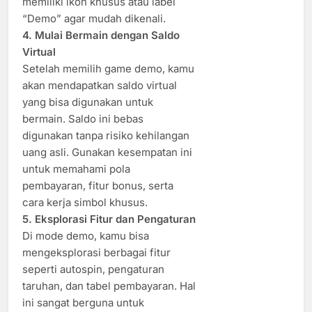
memiliki ikon khusus atau label
“Demo” agar mudah dikenali.
4. Mulai Bermain dengan Saldo
Virtual
Setelah memilih game demo, kamu
akan mendapatkan saldo virtual
yang bisa digunakan untuk
bermain. Saldo ini bebas
digunakan tanpa risiko kehilangan
uang asli. Gunakan kesempatan ini
untuk memahami pola
pembayaran, fitur bonus, serta
cara kerja simbol khusus.
5. Eksplorasi Fitur dan Pengaturan
Di mode demo, kamu bisa
mengeksplorasi berbagai fitur
seperti autospin, pengaturan
taruhan, dan tabel pembayaran. Hal
ini sangat berguna untuk