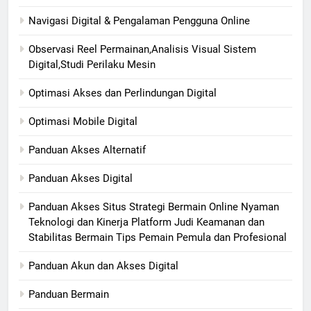
Navigasi Digital & Pengalaman Pengguna Online
Observasi Reel Permainan,Analisis Visual Sistem
Digital,Studi Perilaku Mesin
Optimasi Akses dan Perlindungan Digital
Optimasi Mobile Digital
Panduan Akses Alternatif
Panduan Akses Digital
Panduan Akses Situs Strategi Bermain Online Nyaman
Teknologi dan Kinerja Platform Judi Keamanan dan
Stabilitas Bermain Tips Pemain Pemula dan Profesional
Panduan Akun dan Akses Digital
Panduan Bermain