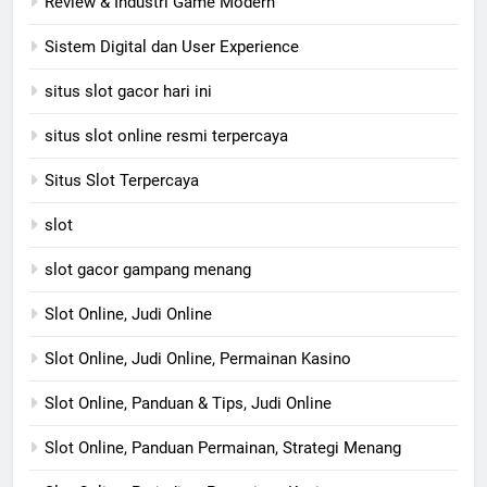
Review & Industri Game Modern
Sistem Digital dan User Experience
situs slot gacor hari ini
situs slot online resmi terpercaya
Situs Slot Terpercaya
slot
slot gacor gampang menang
Slot Online, Judi Online
Slot Online, Judi Online, Permainan Kasino
Slot Online, Panduan & Tips, Judi Online
Slot Online, Panduan Permainan, Strategi Menang