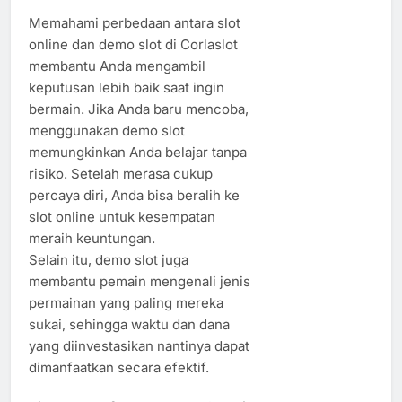
Memahami perbedaan antara slot
online dan demo slot di Corlaslot
membantu Anda mengambil
keputusan lebih baik saat ingin
bermain. Jika Anda baru mencoba,
menggunakan demo slot
memungkinkan Anda belajar tanpa
risiko. Setelah merasa cukup
percaya diri, Anda bisa beralih ke
slot online untuk kesempatan
meraih keuntungan.
Selain itu, demo slot juga
membantu pemain mengenali jenis
permainan yang paling mereka
sukai, sehingga waktu dan dana
yang diinvestasikan nantinya dapat
dimanfaatkan secara efektif.