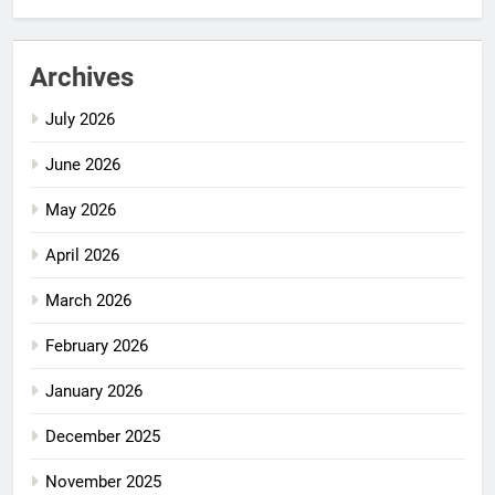
Archives
July 2026
June 2026
May 2026
April 2026
March 2026
February 2026
January 2026
December 2025
November 2025