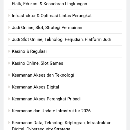
Fisik, Edukasi & Kesadaran Lingkungan
Infrastruktur & Optimasi Lintas Perangkat
Judi Online, Slot, Strategi Permainan
Judi Slot Online, Teknologi Perjudian, Platform Judi
Kasino & Regulasi
Kasino Online, Slot Games
Keamanan Akses dan Teknologi
Keamanan Akses Digital
Keamanan Akses Perangkat Pribadi
Keamanan dan Update Infrastruktur 2026
Keamanan Data, Teknologi Kriptografi, Infrastruktur
Digital, Cybersecurity Strategy