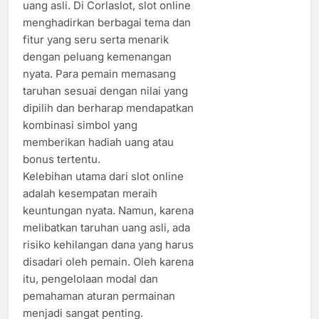
uang asli. Di Corlaslot, slot online
menghadirkan berbagai tema dan
fitur yang seru serta menarik
dengan peluang kemenangan
nyata. Para pemain memasang
taruhan sesuai dengan nilai yang
dipilih dan berharap mendapatkan
kombinasi simbol yang
memberikan hadiah uang atau
bonus tertentu.
Kelebihan utama dari slot online
adalah kesempatan meraih
keuntungan nyata. Namun, karena
melibatkan taruhan uang asli, ada
risiko kehilangan dana yang harus
disadari oleh pemain. Oleh karena
itu, pengelolaan modal dan
pemahaman aturan permainan
menjadi sangat penting.