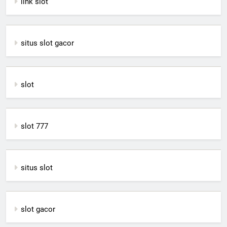
link slot
situs slot gacor
slot
slot 777
situs slot
slot gacor