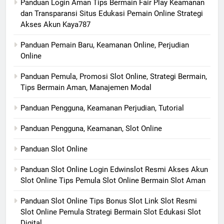
Panduan Login Aman Tips Bermain Fair Play Keamanan
dan Transparansi Situs Edukasi Pemain Online Strategi
Akses Akun Kaya787
Panduan Pemain Baru, Keamanan Online, Perjudian
Online
Panduan Pemula, Promosi Slot Online, Strategi Bermain,
Tips Bermain Aman, Manajemen Modal
Panduan Pengguna, Keamanan Perjudian, Tutorial
Panduan Pengguna, Keamanan, Slot Online
Panduan Slot Online
Panduan Slot Online Login Edwinslot Resmi Akses Akun
Slot Online Tips Pemula Slot Online Bermain Slot Aman
Panduan Slot Online Tips Bonus Slot Link Slot Resmi
Slot Online Pemula Strategi Bermain Slot Edukasi Slot
Digital