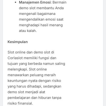
Manajemen Emosi
: Bermain
demo slot membantu Anda
mengenali bagaimana
mengendalikan emosi saat
menghadapi hasil menang
atau kalah.
Kesimpulan
Slot online dan demo slot di
Corlaslot memiliki fungsi dan
tujuan yang berbeda namun saling
melengkapi. Slot online
menawarkan peluang meraih
keuntungan nyata dengan risiko
yang harus dihadapi, sedangkan
demo slot menjadi alat
pembelajaran dan hiburan tanpa
risiko finansial.