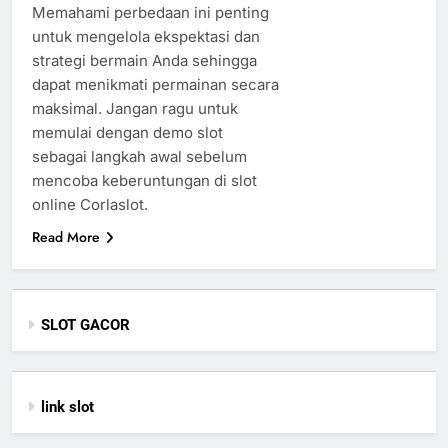
Memahami perbedaan ini penting
untuk mengelola ekspektasi dan
strategi bermain Anda sehingga
dapat menikmati permainan secara
maksimal. Jangan ragu untuk
memulai dengan demo slot
sebagai langkah awal sebelum
mencoba keberuntungan di slot
online Corlaslot.
Read More
SLOT GACOR
link slot