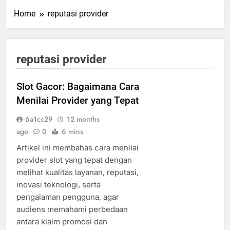
Home
reputasi provider
reputasi provider
Slot Gacor: Bagaimana Cara
Menilai Provider yang Tepat
6a1cc29
12 months
ago
0
6 mins
Artikel ini membahas cara menilai
provider slot yang tepat dengan
melihat kualitas layanan, reputasi,
inovasi teknologi, serta
pengalaman pengguna, agar
audiens memahami perbedaan
antara klaim promosi dan