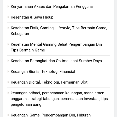
Kenyamanan Akses dan Pengalaman Pengguna
Kesehatan & Gaya Hidup
Kesehatan Fisik, Gaming, Lifestyle, Tips Bermain Game,
Kebugaran
Kesehatan Mental Gaming Sehat Pengembangan Diri
Tips Bermain Game
Kesehatan Perangkat dan Optimalisasi Sumber Daya
Keuangan Bisnis, Teknologi Finansial
Keuangan Digital, Teknologi, Permainan Slot
keuangan pribadi, perencanaan keuangan, manajemen
anggaran, strategi tabungan, perencanaan investasi, tips
pengelolaan uang
Keuangan, Game, Pengembangan Diri, Hiburan