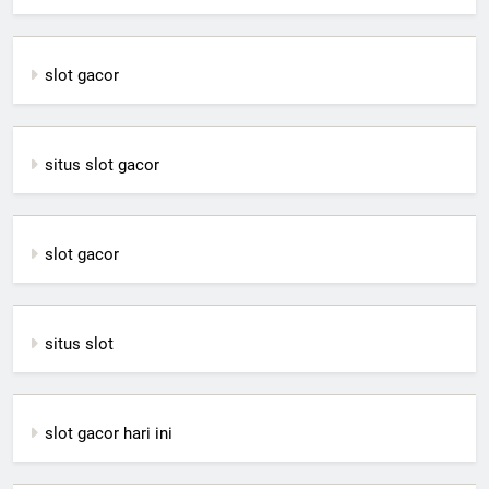
slot gacor
situs slot gacor
slot gacor
situs slot
slot gacor hari ini