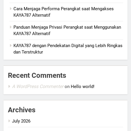
Cara Menjaga Performa Perangkat saat Mengakses
KAYA787 Alternatif
Panduan Menjaga Privasi Perangkat saat Menggunakan
KAYA787 Alternatif
KAYA787 dengan Pendekatan Digital yang Lebih Ringkas
dan Terstruktur
Recent Comments
A WordPress Commenter
on
Hello world!
Archives
July 2026