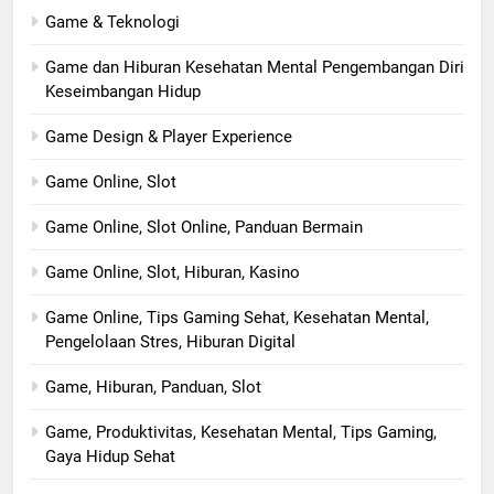
Game & Teknologi
Game dan Hiburan Kesehatan Mental Pengembangan Diri
Keseimbangan Hidup
Game Design & Player Experience
Game Online, Slot
Game Online, Slot Online, Panduan Bermain
Game Online, Slot, Hiburan, Kasino
Game Online, Tips Gaming Sehat, Kesehatan Mental,
Pengelolaan Stres, Hiburan Digital
Game, Hiburan, Panduan, Slot
Game, Produktivitas, Kesehatan Mental, Tips Gaming,
Gaya Hidup Sehat