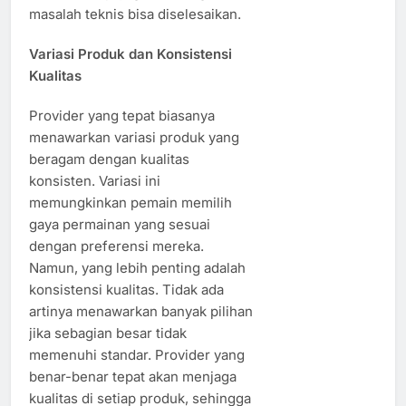
masalah teknis bisa diselesaikan.
Variasi Produk dan Konsistensi
Kualitas
Provider yang tepat biasanya
menawarkan variasi produk yang
beragam dengan kualitas
konsisten. Variasi ini
memungkinkan pemain memilih
gaya permainan yang sesuai
dengan preferensi mereka.
Namun, yang lebih penting adalah
konsistensi kualitas. Tidak ada
artinya menawarkan banyak pilihan
jika sebagian besar tidak
memenuhi standar. Provider yang
benar-benar tepat akan menjaga
kualitas di setiap produk, sehingga