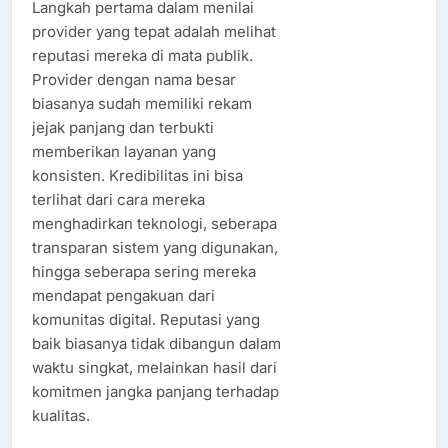
Langkah pertama dalam menilai
provider yang tepat adalah melihat
reputasi mereka di mata publik.
Provider dengan nama besar
biasanya sudah memiliki rekam
jejak panjang dan terbukti
memberikan layanan yang
konsisten. Kredibilitas ini bisa
terlihat dari cara mereka
menghadirkan teknologi, seberapa
transparan sistem yang digunakan,
hingga seberapa sering mereka
mendapat pengakuan dari
komunitas digital. Reputasi yang
baik biasanya tidak dibangun dalam
waktu singkat, melainkan hasil dari
komitmen jangka panjang terhadap
kualitas.