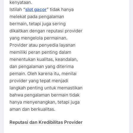
kenyataan.
Istilah “
slot gacor
” tidak hanya
melekat pada pengalaman
bermain, tetapi juga sering
dikaitkan dengan reputasi provider
yang mengelola permainan.
Provider atau penyedia layanan
memiliki peran penting dalam
menentukan kualitas, keandalan,
dan pengalaman yang diterima
pemain. Oleh karena itu, menilai
provider yang tepat menjadi
langkah penting untuk memastikan
bahwa pengalaman bermain tidak
hanya menyenangkan, tetapi juga
aman dan berkualitas.
Reputasi dan Kredibilitas Provider