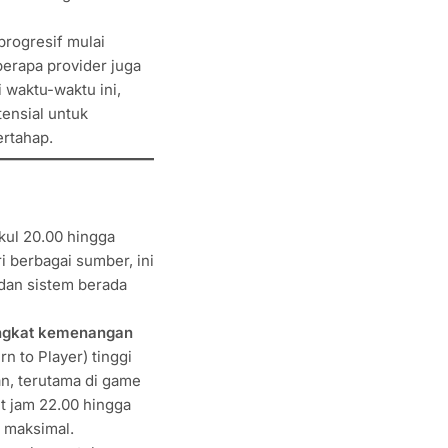
progresif mulai
rapa provider juga
 waktu-waktu ini,
ensial untuk
ertahap.
ukul 20.00 hingga
ri berbagai sumber, ini
 dan sistem berada
ingkat kemenangan
n to Player) tinggi
n, terutama di game
t jam 22.00 hingga
 maksimal.