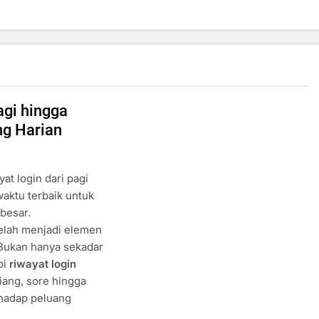
agi hingga
g Harian
at login dari pagi
aktu terbaik untuk
besar.
telah menjadi elemen
 Bukan hanya sekadar
pi
riwayat login
iang, sore hingga
hadap peluang