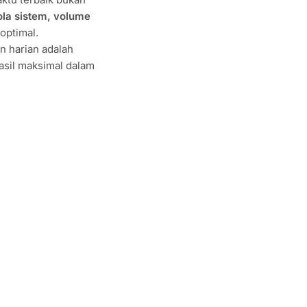
ola sistem, volume
optimal.
n harian adalah
asil maksimal dalam