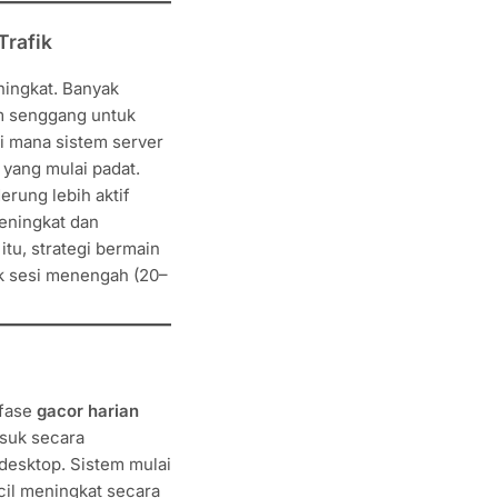
Trafik
ningkat. Banyak
am senggang untuk
di mana sistem server
 yang mulai padat.
erung lebih aktif
eningkat dan
tu, strategi bermain
uk sesi menengah (20–
 fase
gacor harian
asuk secara
desktop. Sistem mulai
cil meningkat secara