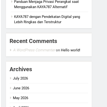
Panduan Menjaga Privasi Perangkat saat
Menggunakan KAYA787 Alternatif
KAYA787 dengan Pendekatan Digital yang
Lebih Ringkas dan Terstruktur
Recent Comments
A WordPress Commenter
on
Hello world!
Archives
July 2026
June 2026
May 2026