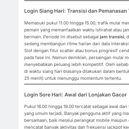
Login Siang Hari: Transisi dan Pemanasan 
Memasuki pukul 11.00 hingga 15.00, trafik mulai me
pemain yang memanfaatkan waktu istirahat atau j
bermain. Periode ini disebut sebagai
jam transisi
, 
sedang membangun ritme harian dari data interaksi
Slot dengan fitur scatter atau bonus progresif cend
pada fase ini. Namun demikian, persaingan mulai m
menyebabkan peluang lebih kompetitif. Oleh sebab i
di waktu siang hari biasanya dilakukan dalam bent
25 menit) untuk menunggu momentum tertentu.
Login Sore Hari: Awal dari Lonjakan Gacor
Pukul 16.00 hingga 19.00 tercatat sebagai awal dari
yang umum terjadi. Banyak pengguna aktif yang m
bersamaan, baik melalui perangkat mobile maupun 
mencatat banyak aktivitas dan frekuensi jackpot ke