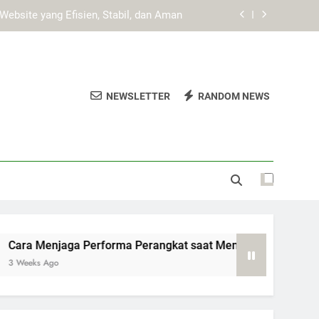
ebsite yang Efisien, Stabil, dan Aman
at saat Mengakses KAYA787 Alternatif
 saat Menggunakan KAYA787 Alternatif
NEWSLETTER
RANDOM NEWS
 Website yang Lebih Efisien dan Aman
ebsite yang Efisien, Stabil, dan Aman
at saat Mengakses KAYA787 Alternatif
 saat Menggunakan KAYA787 Alternatif
aga Performa Perangkat saat Mengakses KAYA787 Alternatif