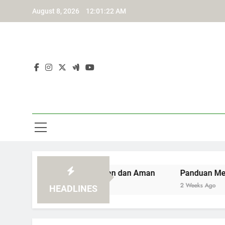
Skip
August 8, 2026
12:01:23 AM
to
content
M A
Dapatkan P
e yang Lebih Efisien dan Aman
Panduan Memilih Jalur A
2 Weeks Ago
HEADLINES