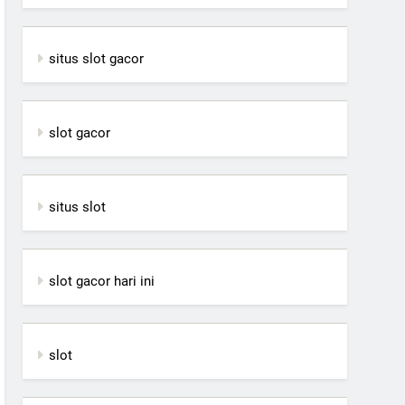
situs slot gacor
slot gacor
situs slot
slot gacor hari ini
slot