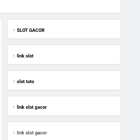
SLOT GACOR
link slot
slot toto
link slot gacor
link slot gacor