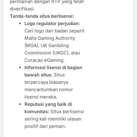
permainan dengan RTP yang telah
diverifikasi.
Tanda-tanda situs berlisensi:
Logo regulator perjudian:
Cari logo dari badan seperti
Malta Gaming Authority
(MGA), UK Gambling
Commission (UKGC), atau
Curacao eGaming.
Informasi lisensi di bagian
bawah situs:
Situs
terpercaya biasanya
mencantumkan nomor
lisensi mereka.
Reputasi yang baik di
komunitas:
Situs berlisensi
sering kali memiliki ulasan
positif dari pemain.