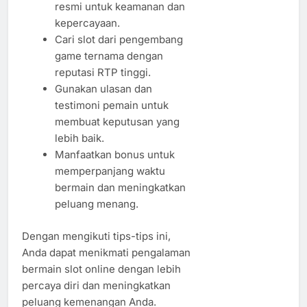
resmi untuk keamanan dan
kepercayaan.
Cari slot dari pengembang
game ternama dengan
reputasi RTP tinggi.
Gunakan ulasan dan
testimoni pemain untuk
membuat keputusan yang
lebih baik.
Manfaatkan bonus untuk
memperpanjang waktu
bermain dan meningkatkan
peluang menang.
Dengan mengikuti tips-tips ini,
Anda dapat menikmati pengalaman
bermain slot online dengan lebih
percaya diri dan meningkatkan
peluang kemenangan Anda.