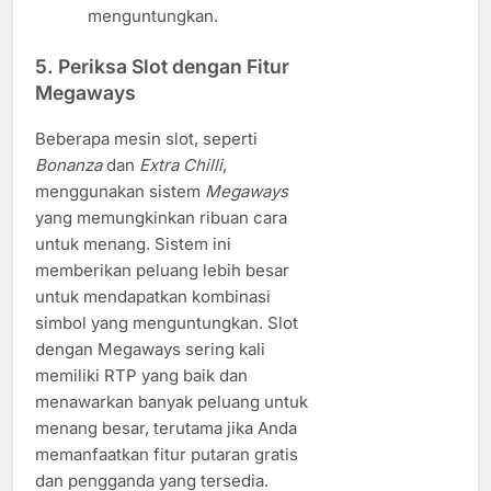
menguntungkan.
5. Periksa Slot dengan Fitur
Megaways
Beberapa mesin slot, seperti
Bonanza
dan
Extra Chilli
,
menggunakan sistem
Megaways
yang memungkinkan ribuan cara
untuk menang. Sistem ini
memberikan peluang lebih besar
untuk mendapatkan kombinasi
simbol yang menguntungkan. Slot
dengan Megaways sering kali
memiliki RTP yang baik dan
menawarkan banyak peluang untuk
menang besar, terutama jika Anda
memanfaatkan fitur putaran gratis
dan pengganda yang tersedia.