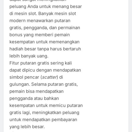
peluang Anda untuk menang besar
di mesin slot. Banyak mesin slot
modern menawarkan putaran
gratis, pengganda, dan permainan
bonus yang memberi pemain
kesempatan untuk memenangkan
hadiah besar tanpa harus bertaruh
lebih banyak uang.
Fitur putaran gratis sering kali
dapat dipicu dengan mendapatkan
simbol pencar (
scatter
) di
gulungan. Selama putaran gratis,
pemain bisa mendapatkan
pengganda atau bahkan
kesempatan untuk memicu putaran
gratis lagi, meningkatkan peluang
untuk mendapatkan pembayaran
yang lebih besar.