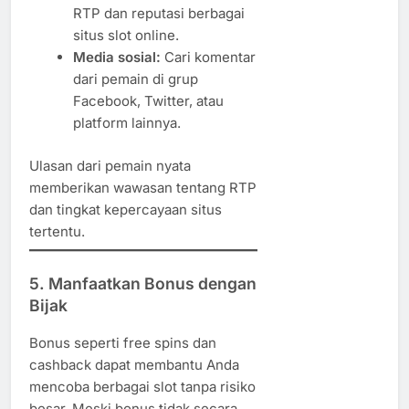
RTP dan reputasi berbagai
situs slot online.
Media sosial:
Cari komentar
dari pemain di grup
Facebook, Twitter, atau
platform lainnya.
Ulasan dari pemain nyata
memberikan wawasan tentang RTP
dan tingkat kepercayaan situs
tertentu.
5. Manfaatkan Bonus dengan
Bijak
Bonus seperti free spins dan
cashback dapat membantu Anda
mencoba berbagai slot tanpa risiko
besar. Meski bonus tidak secara