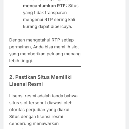
mencantumkan RTP:
Situs
yang tidak transparan
mengenai RTP sering kali
kurang dapat dipercaya.
Dengan mengetahui RTP setiap
permainan, Anda bisa memilih slot
yang memberikan peluang menang
lebih tinggi.
2. Pastikan Situs Memiliki
Lisensi Resmi
Lisensi resmi adalah tanda bahwa
situs slot tersebut diawasi oleh
otoritas perjudian yang diakui.
Situs dengan lisensi resmi
cenderung menawarkan