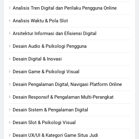
Analisis Tren Digital dan Perilaku Pengguna Online
Analisis Waktu & Pola Slot
Arsitektur Informasi dan Efisiensi Digital
Desain Audio & Psikologi Pengguna
Desain Digital & Inovasi
Desain Game & Psikologi Visual
Desain Pengalaman Digital, Navigasi Platform Online
Desain Responsif & Pengalaman Multi-Perangkat
Desain Sistem & Pengalaman Digital
Desain Slot & Psikologi Visual
Desain UX/UI & Kategori Game Situs Judi