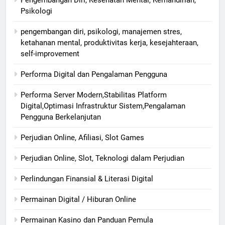
Psikologi
pengembangan diri, psikologi, manajemen stres,
ketahanan mental, produktivitas kerja, kesejahteraan,
self-improvement
Performa Digital dan Pengalaman Pengguna
Performa Server Modern,Stabilitas Platform
Digital,Optimasi Infrastruktur Sistem,Pengalaman
Pengguna Berkelanjutan
Perjudian Online, Afiliasi, Slot Games
Perjudian Online, Slot, Teknologi dalam Perjudian
Perlindungan Finansial & Literasi Digital
Permainan Digital / Hiburan Online
Permainan Kasino dan Panduan Pemula