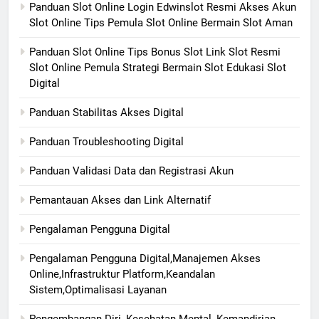
Panduan Slot Online Login Edwinslot Resmi Akses Akun
Slot Online Tips Pemula Slot Online Bermain Slot Aman
Panduan Slot Online Tips Bonus Slot Link Slot Resmi
Slot Online Pemula Strategi Bermain Slot Edukasi Slot
Digital
Panduan Stabilitas Akses Digital
Panduan Troubleshooting Digital
Panduan Validasi Data dan Registrasi Akun
Pemantauan Akses dan Link Alternatif
Pengalaman Pengguna Digital
Pengalaman Pengguna Digital,Manajemen Akses
Online,Infrastruktur Platform,Keandalan
Sistem,Optimalisasi Layanan
Pengembangan Diri, Kesehatan Mental, Kemandirian,