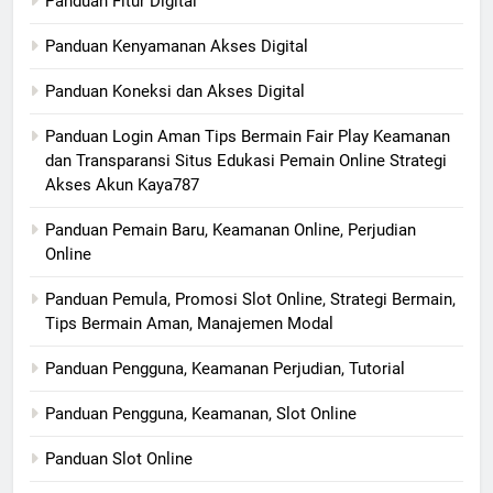
Panduan Fitur Digital
Panduan Kenyamanan Akses Digital
Panduan Koneksi dan Akses Digital
Panduan Login Aman Tips Bermain Fair Play Keamanan
dan Transparansi Situs Edukasi Pemain Online Strategi
Akses Akun Kaya787
Panduan Pemain Baru, Keamanan Online, Perjudian
Online
Panduan Pemula, Promosi Slot Online, Strategi Bermain,
Tips Bermain Aman, Manajemen Modal
Panduan Pengguna, Keamanan Perjudian, Tutorial
Panduan Pengguna, Keamanan, Slot Online
Panduan Slot Online