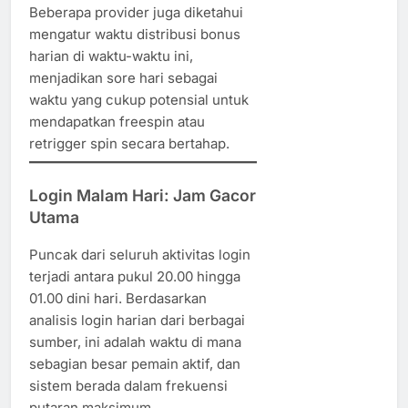
Beberapa provider juga diketahui
mengatur waktu distribusi bonus
harian di waktu-waktu ini,
menjadikan sore hari sebagai
waktu yang cukup potensial untuk
mendapatkan freespin atau
retrigger spin secara bertahap.
Login Malam Hari: Jam Gacor
Utama
Puncak dari seluruh aktivitas login
terjadi antara pukul 20.00 hingga
01.00 dini hari. Berdasarkan
analisis login harian dari berbagai
sumber, ini adalah waktu di mana
sebagian besar pemain aktif, dan
sistem berada dalam frekuensi
putaran maksimum.