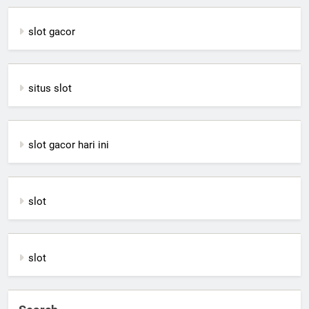
slot gacor
situs slot
slot gacor hari ini
slot
slot