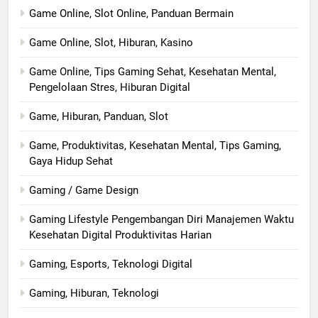
Game Online, Slot Online, Panduan Bermain
Game Online, Slot, Hiburan, Kasino
Game Online, Tips Gaming Sehat, Kesehatan Mental,
Pengelolaan Stres, Hiburan Digital
Game, Hiburan, Panduan, Slot
Game, Produktivitas, Kesehatan Mental, Tips Gaming,
Gaya Hidup Sehat
Gaming / Game Design
Gaming Lifestyle Pengembangan Diri Manajemen Waktu
Kesehatan Digital Produktivitas Harian
Gaming, Esports, Teknologi Digital
Gaming, Hiburan, Teknologi