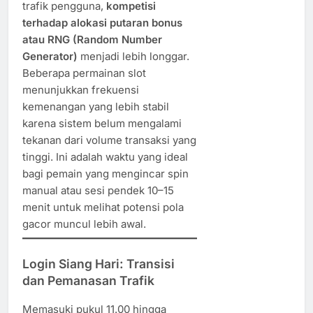
trafik pengguna,
kompetisi
terhadap alokasi putaran bonus
atau RNG (Random Number
Generator)
menjadi lebih longgar.
Beberapa permainan slot
menunjukkan frekuensi
kemenangan yang lebih stabil
karena sistem belum mengalami
tekanan dari volume transaksi yang
tinggi. Ini adalah waktu yang ideal
bagi pemain yang mengincar spin
manual atau sesi pendek 10–15
menit untuk melihat potensi pola
gacor muncul lebih awal.
Login Siang Hari: Transisi
dan Pemanasan Trafik
Memasuki pukul 11.00 hingga