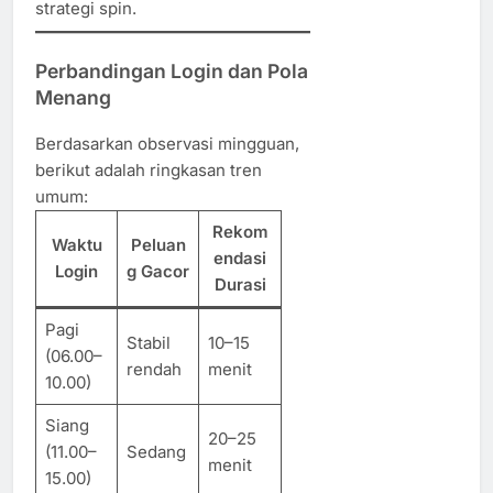
strategi spin.
Perbandingan Login dan Pola
Menang
Berdasarkan observasi mingguan,
berikut adalah ringkasan tren
umum:
Rekom
Waktu
Peluan
endasi
Login
g Gacor
Durasi
Pagi
Stabil
10–15
(06.00–
rendah
menit
10.00)
Siang
20–25
(11.00–
Sedang
menit
15.00)