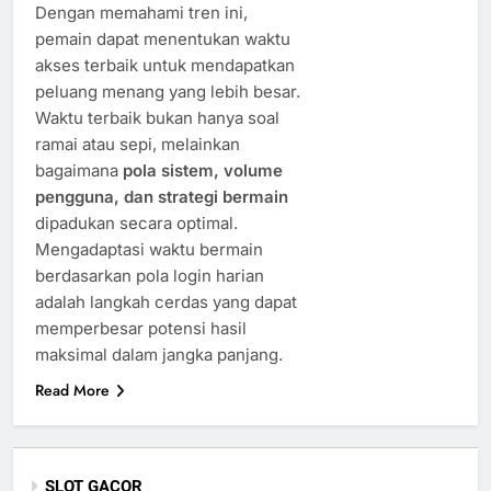
Dengan memahami tren ini,
pemain dapat menentukan waktu
akses terbaik untuk mendapatkan
peluang menang yang lebih besar.
Waktu terbaik bukan hanya soal
ramai atau sepi, melainkan
bagaimana
pola sistem, volume
pengguna, dan strategi bermain
dipadukan secara optimal.
Mengadaptasi waktu bermain
berdasarkan pola login harian
adalah langkah cerdas yang dapat
memperbesar potensi hasil
maksimal dalam jangka panjang.
Read More
SLOT GACOR