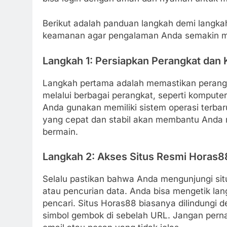
Berikut adalah panduan langkah demi langkah
keamanan agar pengalaman Anda semakin 
Langkah 1: Persiapkan Perangkat dan K
Langkah pertama adalah memastikan perangk
melalui berbagai perangkat, seperti kompute
Anda gunakan memiliki sistem operasi terbaru
yang cepat dan stabil akan membantu Anda 
bermain.
Langkah 2: Akses Situs Resmi Horas8
Selalu pastikan bahwa Anda mengunjungi situ
atau pencurian data. Anda bisa mengetik lan
pencari. Situs Horas88 biasanya dilindungi 
simbol gembok di sebelah URL. Jangan perna