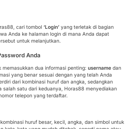
as88, cari tombol
‘Login’
yang terletak di bagian
wa Anda ke halaman login di mana Anda dapat
rsebut untuk melanjutkan.
Password Anda
uk memasukkan dua informasi penting:
username
dan
masi yang benar sesuai dengan yang telah Anda
rdiri dari kombinasi huruf dan angka, sedangkan
pa salah satu dari keduanya, Horas88 menyediakan
nomor telepon yang terdaftar.
kombinasi huruf besar, kecil, angka, dan simbol untuk
 kata-kata yang mudah ditebak, seperti nama atau