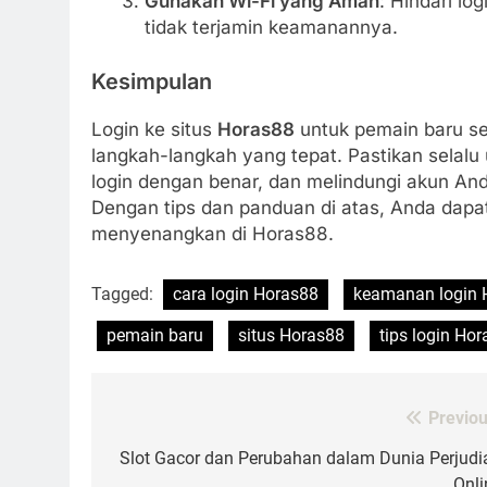
Gunakan Wi-Fi yang Aman
: Hindari lo
tidak terjamin keamanannya.
Kesimpulan
Login ke situs
Horas88
untuk pemain baru s
langkah-langkah yang tepat. Pastikan selal
login dengan benar, dan melindungi akun An
Dengan tips dan panduan di atas, Anda dap
menyenangkan di Horas88.
Tagged:
cara login Horas88
keamanan login 
pemain baru
situs Horas88
tips login Ho
Previou
Post
navigation
Slot Gacor dan Perubahan dalam Dunia Perjudi
Onli