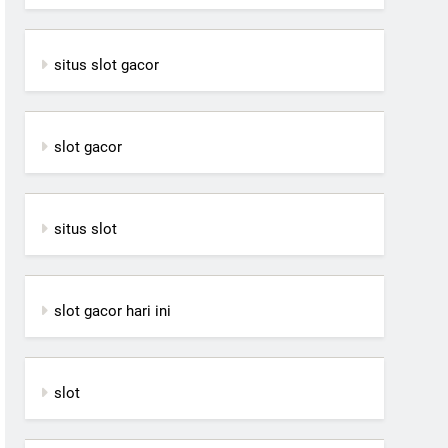
situs slot gacor
slot gacor
situs slot
slot gacor hari ini
slot