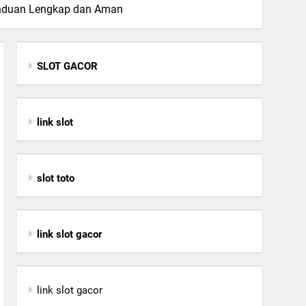
anduan Lengkap dan Aman
SLOT GACOR
link slot
slot toto
link slot gacor
link slot gacor