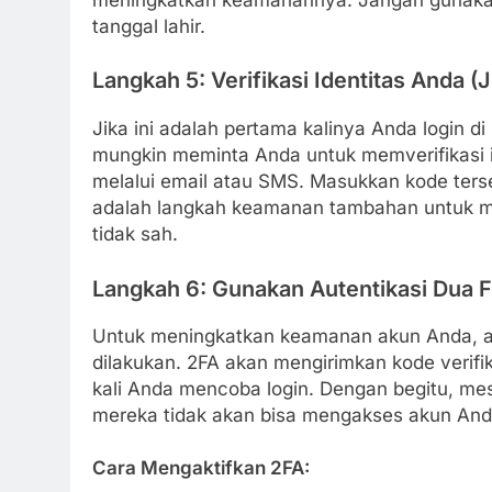
tanggal lahir.
Langkah 5: Verifikasi Identitas Anda (J
Jika ini adalah pertama kalinya Anda login d
mungkin meminta Anda untuk memverifikasi i
melalui email atau SMS. Masukkan kode terse
adalah langkah keamanan tambahan untuk m
tidak sah.
Langkah 6: Gunakan Autentikasi Dua F
Untuk meningkatkan keamanan akun Anda, ak
dilakukan. 2FA akan mengirimkan kode verifik
kali Anda mencoba login. Dengan begitu, m
mereka tidak akan bisa mengakses akun And
Cara Mengaktifkan 2FA: