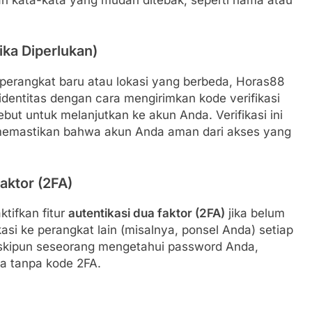
ika Diperlukan)
i perangkat baru atau lokasi yang berbeda, Horas88
dentitas dengan cara mengirimkan kode verifikasi
but untuk melanjutkan ke akun Anda. Verifikasi ini
emastikan bahwa akun Anda aman dari akses yang
aktor (2FA)
tifkan fitur
autentikasi dua faktor (2FA)
jika belum
asi ke perangkat lain (misalnya, ponsel Anda) setiap
eskipun seseorang mengetahui password Anda,
a tanpa kode 2FA.