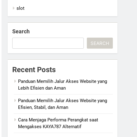
slot
Search
SEARCH
Recent Posts
Panduan Memilih Jalur Akses Website yang
Lebih Efisien dan Aman
Panduan Memilih Jalur Akses Website yang
Efisien, Stabil, dan Aman
Cara Menjaga Performa Perangkat saat
Mengakses KAYA787 Alternatif