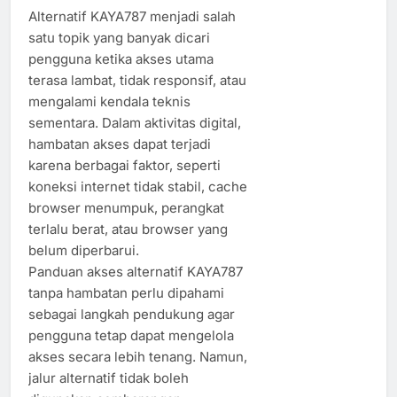
Alternatif KAYA787 menjadi salah
satu topik yang banyak dicari
pengguna ketika akses utama
terasa lambat, tidak responsif, atau
mengalami kendala teknis
sementara. Dalam aktivitas digital,
hambatan akses dapat terjadi
karena berbagai faktor, seperti
koneksi internet tidak stabil, cache
browser menumpuk, perangkat
terlalu berat, atau browser yang
belum diperbarui.
Panduan akses alternatif KAYA787
tanpa hambatan perlu dipahami
sebagai langkah pendukung agar
pengguna tetap dapat mengelola
akses secara lebih tenang. Namun,
jalur alternatif tidak boleh