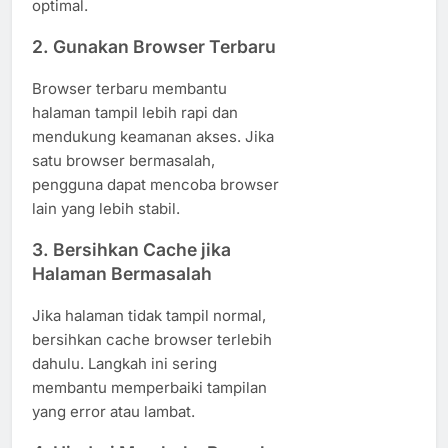
optimal.
2. Gunakan Browser Terbaru
Browser terbaru membantu
halaman tampil lebih rapi dan
mendukung keamanan akses. Jika
satu browser bermasalah,
pengguna dapat mencoba browser
lain yang lebih stabil.
3. Bersihkan Cache jika
Halaman Bermasalah
Jika halaman tidak tampil normal,
bersihkan cache browser terlebih
dahulu. Langkah ini sering
membantu memperbaiki tampilan
yang error atau lambat.