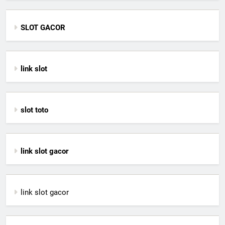
SLOT GACOR
link slot
slot toto
link slot gacor
link slot gacor