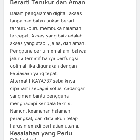
Berarti Terukur dan Aman
Dalam pengalaman digital, akses
tanpa hambatan bukan berarti
terburu-buru membuka halaman
tercepat. Akses yang baik adalah
akses yang stabil, jelas, dan aman.
Pengguna perlu memahami bahwa
jalur alternatif hanya berfungsi
optimal jika digunakan dengan
kebiasaan yang tepat.
Alternatif KAYA787 sebaiknya
dipahami sebagai solusi cadangan
yang membantu pengguna
menghadapi kendala teknis.
Namun, keamanan halaman,
perangkat, dan data akun tetap
harus menjadi perhatian utama.
Kesalahan yang Perlu