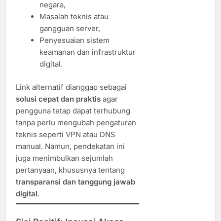
negara,
Masalah teknis atau
gangguan server,
Penyesuaian sistem
keamanan dan infrastruktur
digital.
Link alternatif dianggap sebagai
solusi cepat dan praktis
agar
pengguna tetap dapat terhubung
tanpa perlu mengubah pengaturan
teknis seperti VPN atau DNS
manual. Namun, pendekatan ini
juga menimbulkan sejumlah
pertanyaan, khususnya tentang
transparansi dan tanggung jawab
digital
.