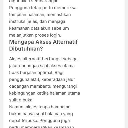
digunakan sembarangan.
Pengguna tetap perlu memeriksa
tampilan halaman, memastikan
instruksi jelas, dan menjaga
keamanan data akun sebelum
melanjutkan proses login.
Mengapa Akses Alternatif
Dibutuhkan?
Akses alternatif berfungsi sebagai
jalur cadangan saat akses utama
tidak berjalan optimal. Bagi
pengguna aktif, keberadaan jalur
cadangan membantu mengurangi
kebingungan ketika halaman utama
sulit dibuka.
Namun, akses tanpa hambatan
bukan hanya soal halaman yang
cepat terbuka. Pengguna juga
perlu memperhatikan keamanan,