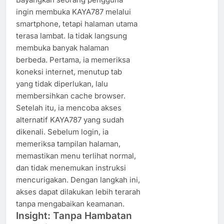
ingin membuka KAYA787 melalui
smartphone, tetapi halaman utama
terasa lambat. Ia tidak langsung
membuka banyak halaman
berbeda. Pertama, ia memeriksa
koneksi internet, menutup tab
yang tidak diperlukan, lalu
membersihkan cache browser.
Setelah itu, ia mencoba akses
alternatif KAYA787 yang sudah
dikenali. Sebelum login, ia
memeriksa tampilan halaman,
memastikan menu terlihat normal,
dan tidak menemukan instruksi
mencurigakan. Dengan langkah ini,
akses dapat dilakukan lebih terarah
tanpa mengabaikan keamanan.
Insight: Tanpa Hambatan