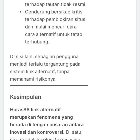
terhadap tautan tidak resmi,
Cenderung bersikap kritis
terhadap pemblokiran situs
dan mulai mencari cara-
cara alternatif untuk tetap
terhubung.
Di sisi lain, sebagian pengguna
menjadi terlalu tergantung pada
sistem link alternatif, tanpa
memahami risikonya.
Kesimpulan
Horas88 link alternatif
merupakan fenomena yang
berada di tengah pusaran antara
inovasi dan kontroversi.
Di satu
sisi, ia adalah solusi teknis yang