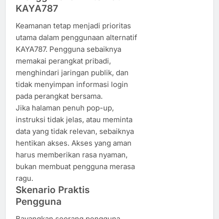
KAYA787
Keamanan tetap menjadi prioritas
utama dalam penggunaan alternatif
KAYA787. Pengguna sebaiknya
memakai perangkat pribadi,
menghindari jaringan publik, dan
tidak menyimpan informasi login
pada perangkat bersama.
Jika halaman penuh pop-up,
instruksi tidak jelas, atau meminta
data yang tidak relevan, sebaiknya
hentikan akses. Akses yang aman
harus memberikan rasa nyaman,
bukan membuat pengguna merasa
ragu.
Skenario Praktis
Pengguna
Bayangkan seorang pengguna