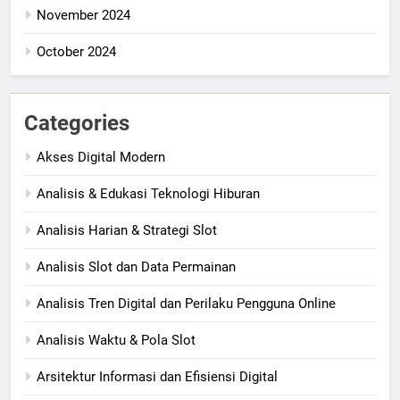
November 2024
October 2024
Categories
Akses Digital Modern
Analisis & Edukasi Teknologi Hiburan
Analisis Harian & Strategi Slot
Analisis Slot dan Data Permainan
Analisis Tren Digital dan Perilaku Pengguna Online
Analisis Waktu & Pola Slot
Arsitektur Informasi dan Efisiensi Digital