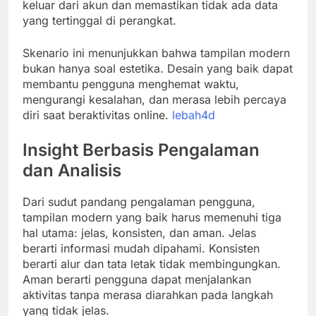
keluar dari akun dan memastikan tidak ada data
yang tertinggal di perangkat.
Skenario ini menunjukkan bahwa tampilan modern
bukan hanya soal estetika. Desain yang baik dapat
membantu pengguna menghemat waktu,
mengurangi kesalahan, dan merasa lebih percaya
diri saat beraktivitas online.
lebah4d
Insight Berbasis Pengalaman
dan Analisis
Dari sudut pandang pengalaman pengguna,
tampilan modern yang baik harus memenuhi tiga
hal utama: jelas, konsisten, dan aman. Jelas
berarti informasi mudah dipahami. Konsisten
berarti alur dan tata letak tidak membingungkan.
Aman berarti pengguna dapat menjalankan
aktivitas tanpa merasa diarahkan pada langkah
yang tidak jelas.