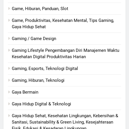
Game, Hiburan, Panduan, Slot
Game, Produktivitas, Kesehatan Mental, Tips Gaming,
Gaya Hidup Sehat
Gaming / Game Design
Gaming Lifestyle Pengembangan Diri Manajemen Waktu
Kesehatan Digital Produktivitas Harian
Gaming, Esports, Teknologi Digital
Gaming, Hiburan, Teknologi
Gaya Bermain
Gaya Hidup Digital & Teknologi
Gaya Hidup Sehat, Kesehatan Lingkungan, Kebersihan &
Sanitasi, Sustainability & Green Living, Kesejahteraan
Fisik, Edukasi & Kesadaran Lingkungan