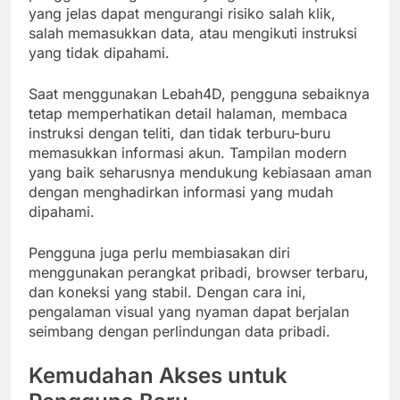
yang jelas dapat mengurangi risiko salah klik,
salah memasukkan data, atau mengikuti instruksi
yang tidak dipahami.
Saat menggunakan Lebah4D, pengguna sebaiknya
tetap memperhatikan detail halaman, membaca
instruksi dengan teliti, dan tidak terburu-buru
memasukkan informasi akun. Tampilan modern
yang baik seharusnya mendukung kebiasaan aman
dengan menghadirkan informasi yang mudah
dipahami.
Pengguna juga perlu membiasakan diri
menggunakan perangkat pribadi, browser terbaru,
dan koneksi yang stabil. Dengan cara ini,
pengalaman visual yang nyaman dapat berjalan
seimbang dengan perlindungan data pribadi.
Kemudahan Akses untuk