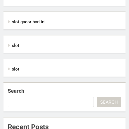
slot gacor hari ini
slot
slot
Search
SEARCH
Recent Posts