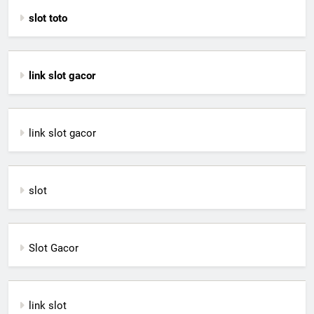
slot toto
link slot gacor
link slot gacor
slot
Slot Gacor
link slot