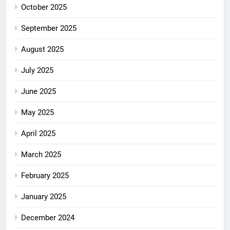
October 2025
September 2025
August 2025
July 2025
June 2025
May 2025
April 2025
March 2025
February 2025
January 2025
December 2024