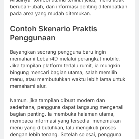
berubah-ubah, dan informasi penting ditempatkan
pada area yang mudah ditemukan.
Contoh Skenario Praktis
Penggunaan
Bayangkan seorang pengguna baru ingin
memahami Lebah4D melalui perangkat mobile.
Jika tampilan platform terlalu rumit, ia mungkin
bingung mencari bagian utama, salah memilih
menu, atau membutuhkan waktu lebih lama untuk
memahami alur.
Namun, jika tampilan dibuat modern dan
sederhana, pengguna dapat langsung mengenali
bagian penting. Ia membuka halaman utama,
membaca informasi yang tersedia, menemukan
menu yang dibutuhkan, lalu mengikuti proses
dengan lebih tenang. Setelah selesai, pengguna