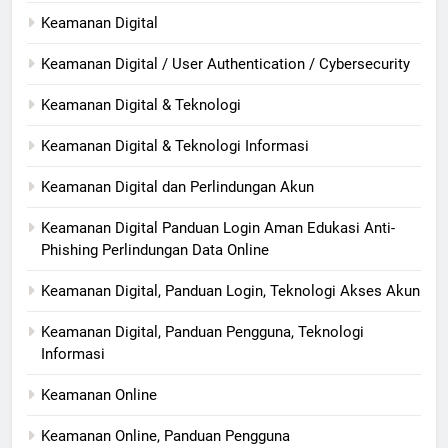
Keamanan Digital
Keamanan Digital / User Authentication / Cybersecurity
Keamanan Digital & Teknologi
Keamanan Digital & Teknologi Informasi
Keamanan Digital dan Perlindungan Akun
Keamanan Digital Panduan Login Aman Edukasi Anti-
Phishing Perlindungan Data Online
Keamanan Digital, Panduan Login, Teknologi Akses Akun
Keamanan Digital, Panduan Pengguna, Teknologi
Informasi
Keamanan Online
Keamanan Online, Panduan Pengguna