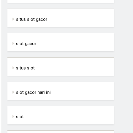
situs slot gacor
slot gacor
situs slot
slot gacor hari ini
slot