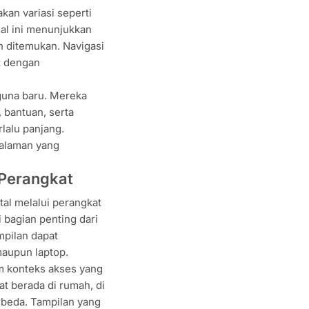
an variasi seperti
Hal ini menunjukkan
 ditemukan. Navigasi
t dengan
guna baru. Mereka
 bantuan, serta
lalu panjang.
alaman yang
 Perangkat
tal melalui perangkat
 bagian penting dari
mpilan dapat
maupun laptop.
am konteks akses yang
t berada di rumah, di
rbeda. Tampilan yang