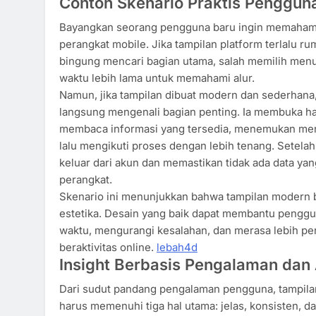
Contoh Skenario Praktis Penggun
Bayangkan seorang pengguna baru ingin memaham
perangkat mobile. Jika tampilan platform terlalu ru
bingung mencari bagian utama, salah memilih men
waktu lebih lama untuk memahami alur.
Namun, jika tampilan dibuat modern dan sederhana
langsung mengenali bagian penting. Ia membuka h
membaca informasi yang tersedia, menemukan men
lalu mengikuti proses dengan lebih tenang. Setela
keluar dari akun dan memastikan tidak ada data yang
perangkat.
Skenario ini menunjukkan bahwa tampilan modern 
estetika. Desain yang baik dapat membantu peng
waktu, mengurangi kesalahan, dan merasa lebih per
beraktivitas online.
lebah4d
Insight Berbasis Pengalaman dan 
Dari sudut pandang pengalaman pengguna, tampila
harus memenuhi tiga hal utama: jelas, konsisten, da