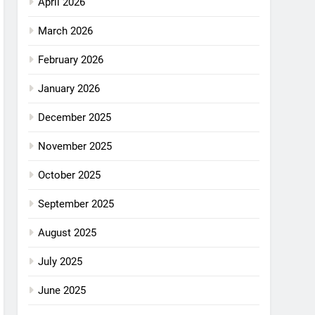
April 2026
March 2026
February 2026
January 2026
December 2025
November 2025
October 2025
September 2025
August 2025
July 2025
June 2025