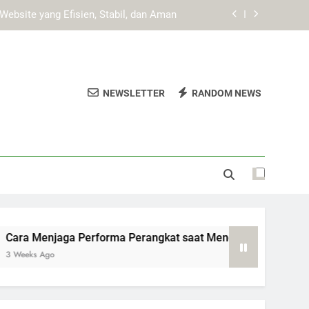
ebsite yang Efisien, Stabil, dan Aman
at saat Mengakses KAYA787 Alternatif
 saat Menggunakan KAYA787 Alternatif
NEWSLETTER
RANDOM NEWS
 Website yang Lebih Efisien dan Aman
ebsite yang Efisien, Stabil, dan Aman
at saat Mengakses KAYA787 Alternatif
 saat Menggunakan KAYA787 Alternatif
ga Performa Perangkat saat Mengakses KAYA787 Alternatif