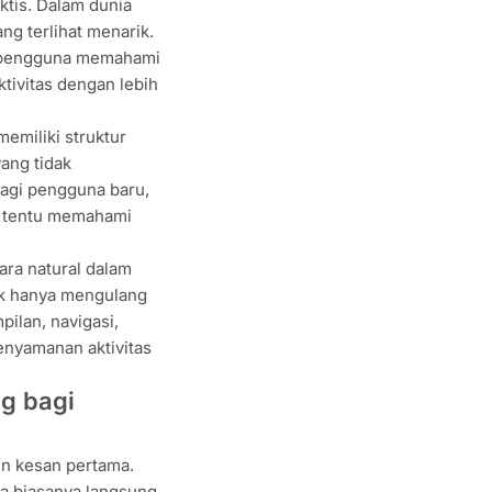
ktis. Dalam dunia
ng terlihat menarik.
tu pengguna memahami
tivitas dengan lebih
emiliki struktur
yang tidak
Bagi pengguna baru,
um tentu memahami
ra natural dalam
dak hanya mengulang
ilan, navigasi,
nyamanan aktivitas
g bagi
n kesan pertama.
a biasanya langsung