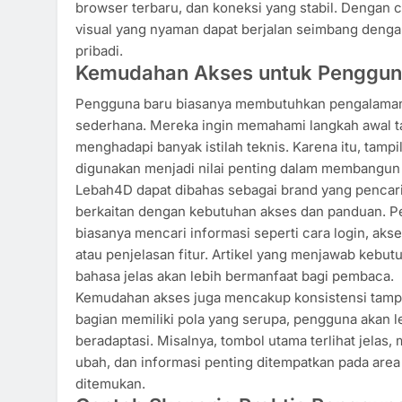
browser terbaru, dan koneksi yang stabil. Dengan c
visual yang nyaman dapat berjalan seimbang denga
pribadi.
Kemudahan Akses untuk Penggun
Pengguna baru biasanya membutuhkan pengalaman
sederhana. Mereka ingin memahami langkah awal t
menghadapi banyak istilah teknis. Karena itu, tamp
digunakan menjadi nilai penting dalam membangun
Lebah4D dapat dibahas sebagai brand yang pencar
berkaitan dengan kebutuhan akses dan panduan. 
biasanya mencari informasi seperti cara login, akses
atau penjelasan fitur. Artikel yang menjawab kebut
bahasa jelas akan lebih bermanfaat bagi pembaca.
Kemudahan akses juga mencakup konsistensi tampil
bagian memiliki pola yang serupa, pengguna akan l
beradaptasi. Misalnya, tombol utama terlihat jelas,
ubah, dan informasi penting ditempatkan pada are
ditemukan.