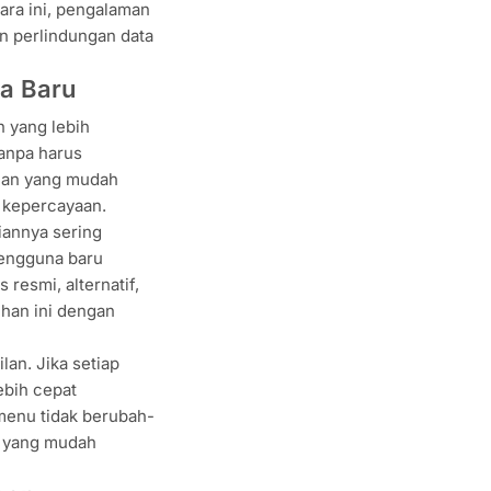
ara ini, pengalaman
n perlindungan data
a Baru
 yang lebih
anpa harus
ilan yang mudah
 kepercayaan.
iannya sering
Pengguna baru
 resmi, alternatif,
uhan ini dengan
an. Jika setiap
ebih cepat
 menu tidak berubah-
a yang mudah