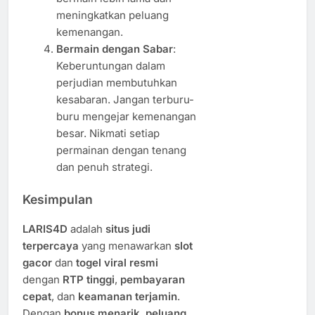
meningkatkan peluang
kemenangan.
Bermain dengan Sabar
:
Keberuntungan dalam
perjudian membutuhkan
kesabaran. Jangan terburu-
buru mengejar kemenangan
besar. Nikmati setiap
permainan dengan tenang
dan penuh strategi.
Kesimpulan
LARIS4D
adalah
situs judi
terpercaya
yang menawarkan
slot
gacor
dan
togel viral resmi
dengan
RTP tinggi
,
pembayaran
cepat
, dan
keamanan terjamin
.
Dengan
bonus menarik
,
peluang