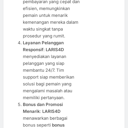
pembayaran yang cepat dan
efisien, memungkinkan
pemain untuk menarik
kemenangan mereka dalam
waktu singkat tanpa
prosedur yang rumit.
Layanan Pelanggan
Responsif
:
LARIS4D
menyediakan layanan
pelanggan yang siap
membantu 24/7. Tim
support siap memberikan
solusi bagi pemain yang
mengalami masalah atau
memiliki pertanyaan.
Bonus dan Promosi
Menarik
:
LARIS4D
menawarkan berbagai
bonus seperti
bonus