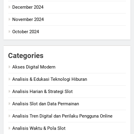
December 2024
November 2024
October 2024
Categories
Akses Digital Modern
Analisis & Edukasi Teknologi Hiburan
Analisis Harian & Strategi Slot
Analisis Slot dan Data Permainan
Analisis Tren Digital dan Perilaku Pengguna Online
Analisis Waktu & Pola Slot