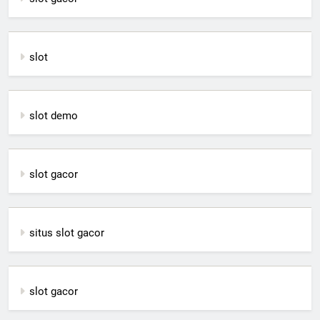
slot
slot demo
slot gacor
situs slot gacor
slot gacor