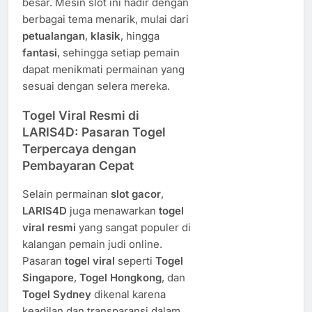
besar. Mesin slot ini hadir dengan
berbagai tema menarik, mulai dari
petualangan
,
klasik
, hingga
fantasi
, sehingga setiap pemain
dapat menikmati permainan yang
sesuai dengan selera mereka.
Togel Viral Resmi di
LARIS4D: Pasaran Togel
Terpercaya dengan
Pembayaran Cepat
Selain permainan
slot gacor
,
LARIS4D
juga menawarkan
togel
viral resmi
yang sangat populer di
kalangan pemain judi online.
Pasaran
togel viral
seperti
Togel
Singapore
,
Togel Hongkong
, dan
Togel Sydney
dikenal karena
keadilan dan transparansi dalam