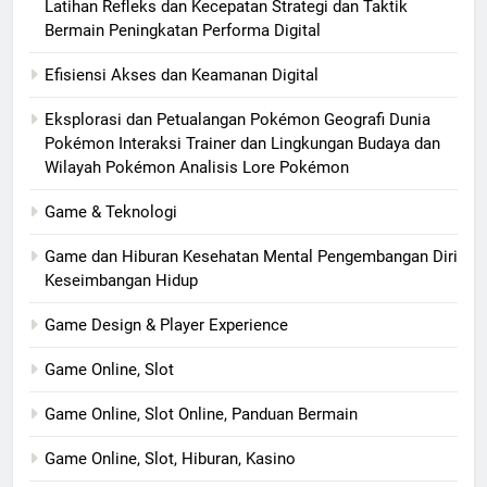
Latihan Refleks dan Kecepatan Strategi dan Taktik
Bermain Peningkatan Performa Digital
Efisiensi Akses dan Keamanan Digital
Eksplorasi dan Petualangan Pokémon Geografi Dunia
Pokémon Interaksi Trainer dan Lingkungan Budaya dan
Wilayah Pokémon Analisis Lore Pokémon
Game & Teknologi
Game dan Hiburan Kesehatan Mental Pengembangan Diri
Keseimbangan Hidup
Game Design & Player Experience
Game Online, Slot
Game Online, Slot Online, Panduan Bermain
Game Online, Slot, Hiburan, Kasino