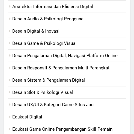
Arsitektur Informasi dan Efisiensi Digital
Desain Audio & Psikologi Pengguna
Desain Digital & Inovasi
Desain Game & Psikologi Visual
Desain Pengalaman Digital, Navigasi Platform Online
Desain Responsif & Pengalaman Multi-Perangkat
Desain Sistem & Pengalaman Digital
Desain Slot & Psikologi Visual
Desain UX/UI & Kategori Game Situs Judi
Edukasi Digital
Edukasi Game Online Pengembangan Skill Pemain