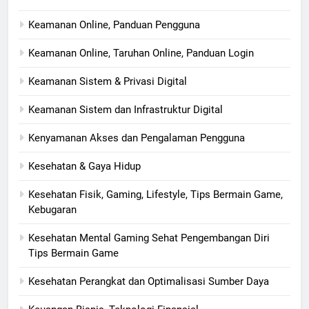
Keamanan Online, Panduan Pengguna
Keamanan Online, Taruhan Online, Panduan Login
Keamanan Sistem & Privasi Digital
Keamanan Sistem dan Infrastruktur Digital
Kenyamanan Akses dan Pengalaman Pengguna
Kesehatan & Gaya Hidup
Kesehatan Fisik, Gaming, Lifestyle, Tips Bermain Game,
Kebugaran
Kesehatan Mental Gaming Sehat Pengembangan Diri
Tips Bermain Game
Kesehatan Perangkat dan Optimalisasi Sumber Daya