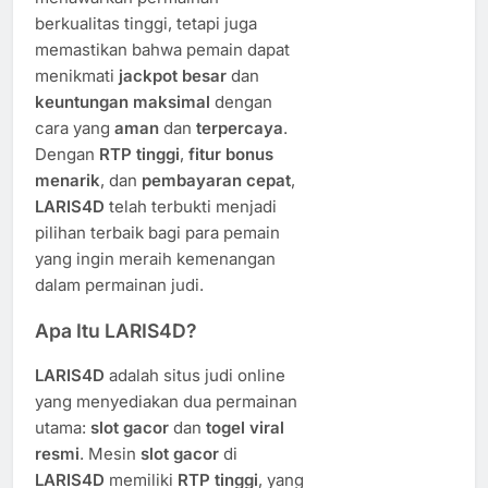
berkualitas tinggi, tetapi juga
memastikan bahwa pemain dapat
menikmati
jackpot besar
dan
keuntungan maksimal
dengan
cara yang
aman
dan
terpercaya
.
Dengan
RTP tinggi
,
fitur bonus
menarik
, dan
pembayaran cepat
,
LARIS4D
telah terbukti menjadi
pilihan terbaik bagi para pemain
yang ingin meraih kemenangan
dalam permainan judi.
Apa Itu LARIS4D?
LARIS4D
adalah situs judi online
yang menyediakan dua permainan
utama:
slot gacor
dan
togel viral
resmi
. Mesin
slot gacor
di
LARIS4D
memiliki
RTP tinggi
, yang