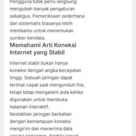
Pengguna tidak perlu langsung
mengubah banyak pengaturan
sekaligus. Pemeriksaan sederhana
dan sistematis biasanya lebih
membantu untuk menemukan
sumber kendala.
Memahami Arti Koneksi
Internet yang Stabil
Internet stabil bukan hanya
koneksi dengan angka kecepatan
tinggi. Sebuah jaringan dapat
terlihat cepat saat mengunduh file,
tetapi tetap mengalami jeda ketika
digunakan untuk membuka
halaman interaktif.
Kestabilan jaringan berkaitan
dengan kemampuan koneksi
mengirim dan menerima data
secara konsisten. Apabila sinyal