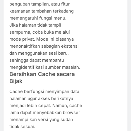
pengubah tampilan, atau fitur
keamanan tambahan terkadang
memengaruhi fungsi menu.
Jika halaman tidak tampil
sempurna, coba buka melalui
mode privat. Mode ini biasanya
menonaktifkan sebagian ekstensi
dan menggunakan sesi baru,
sehingga dapat membantu
mengidentifikasi sumber masalah.
Bersihkan Cache secara
Bijak
Cache berfungsi menyimpan data
halaman agar akses berikutnya
menjadi lebih cepat. Namun, cache
lama dapat menyebabkan browser
menampilkan versi yang sudah
tidak sesuai.