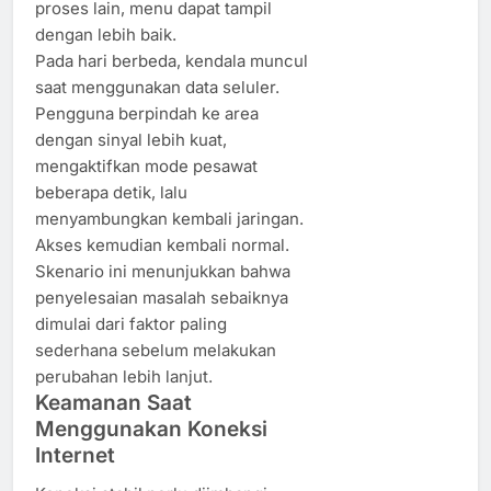
proses lain, menu dapat tampil
dengan lebih baik.
Pada hari berbeda, kendala muncul
saat menggunakan data seluler.
Pengguna berpindah ke area
dengan sinyal lebih kuat,
mengaktifkan mode pesawat
beberapa detik, lalu
menyambungkan kembali jaringan.
Akses kemudian kembali normal.
Skenario ini menunjukkan bahwa
penyelesaian masalah sebaiknya
dimulai dari faktor paling
sederhana sebelum melakukan
perubahan lebih lanjut.
Keamanan Saat
Menggunakan Koneksi
Internet