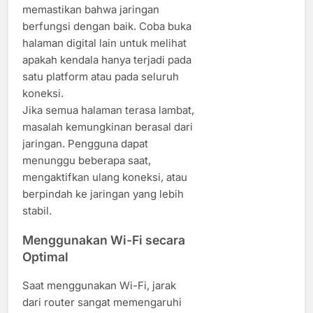
memastikan bahwa jaringan
berfungsi dengan baik. Coba buka
halaman digital lain untuk melihat
apakah kendala hanya terjadi pada
satu platform atau pada seluruh
koneksi.
Jika semua halaman terasa lambat,
masalah kemungkinan berasal dari
jaringan. Pengguna dapat
menunggu beberapa saat,
mengaktifkan ulang koneksi, atau
berpindah ke jaringan yang lebih
stabil.
Menggunakan Wi-Fi secara
Optimal
Saat menggunakan Wi-Fi, jarak
dari router sangat memengaruhi