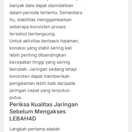
banyak data dapat dipindahkan
dalam periode tertentu. Sementara
itu, stabilitas menggambarkan
seberapa konsisten proses
tersebut berlangsung.
Untuk aktivitas berbasis halaman,
koneksi yang stabil sering kali
lebih penting dibandingkan
kecepatan tinggi yang sering
berubah. Jaringan sedang tetapi
konsisten dapat memberikan
pengalaman lebih baik daripada
jaringan cepat yang terputus-
putus.
Periksa Kualitas Jaringan
Sebelum Mengakses
LEBAH4D
Langkah pertama adalah