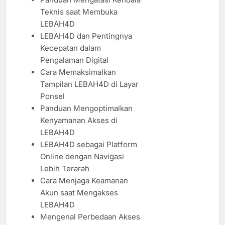
Teknis saat Membuka
LEBAH4D
LEBAH4D dan Pentingnya
Kecepatan dalam
Pengalaman Digital
Cara Memaksimalkan
Tampilan LEBAH4D di Layar
Ponsel
Panduan Mengoptimalkan
Kenyamanan Akses di
LEBAH4D
LEBAH4D sebagai Platform
Online dengan Navigasi
Lebih Terarah
Cara Menjaga Keamanan
Akun saat Mengakses
LEBAH4D
Mengenal Perbedaan Akses