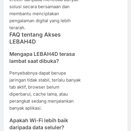
solusi secara bersamaan dan
membantu menciptakan
pengalaman digital yang lebih
terarah.
FAQ tentang Akses
LEBAH4D
Mengapa LEBAH4D terasa
lambat saat dibuka?
Penyebabnya dapat berupa
jaringan tidak stabil, terlalu banyak
tab aktif, browser belum
diperbarui, cache lama, atau
perangkat sedang menjalankan
banyak aplikasi.
Apakah Wi-Fi lebih baik
daripada data seluler?