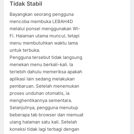
Tidak Stabil
Bayangkan seorang pengguna
mencoba membuka LEBAH4D
melalui ponsel menggunakan Wi-
Fi. Halaman utama muncul, tetapi
menu membutuhkan waktu lama
untuk terbuka.
Pengguna tersebut tidak langsung
menekan menu berkali-kali. Ia
terlebih dahulu memeriksa apakah
aplikasi lain sedang melakukan
pembaruan. Setelah menemukan
proses unduhan otomatis, ia
menghentikannya sementara.
Selanjutnya, pengguna menutup
beberapa tab browser dan memuat
ulang halaman satu kali. Setelah
koneksi tidak lagi terbagi dengan