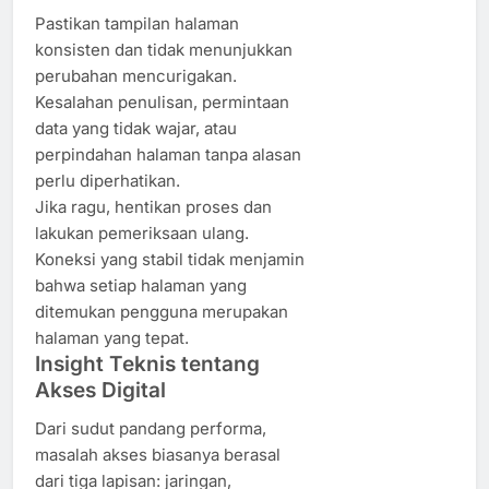
Pastikan tampilan halaman
konsisten dan tidak menunjukkan
perubahan mencurigakan.
Kesalahan penulisan, permintaan
data yang tidak wajar, atau
perpindahan halaman tanpa alasan
perlu diperhatikan.
Jika ragu, hentikan proses dan
lakukan pemeriksaan ulang.
Koneksi yang stabil tidak menjamin
bahwa setiap halaman yang
ditemukan pengguna merupakan
halaman yang tepat.
Insight Teknis tentang
Akses Digital
Dari sudut pandang performa,
masalah akses biasanya berasal
dari tiga lapisan: jaringan,