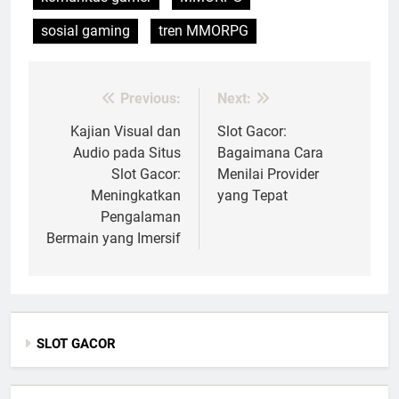
sosial gaming
tren MMORPG
Previous:
Next:
Post
navigation
Kajian Visual dan
Slot Gacor:
Audio pada Situs
Bagaimana Cara
Slot Gacor:
Menilai Provider
Meningkatkan
yang Tepat
Pengalaman
Bermain yang Imersif
SLOT GACOR