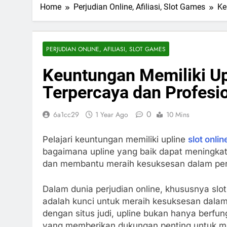
Home
Perjudian Online, Afiliasi, Slot Games
Ke
PERJUDIAN ONLINE, AFILIASI, SLOT GAMES
Keuntungan Memiliki Upl
Terpercaya dan Profesi
0
6a1cc29
1 Year Ago
10 Mins
Pelajari keuntungan memiliki upline
slot onlin
bagaimana upline yang baik dapat meningk
dan membantu meraih kesuksesan dalam pe
Dalam dunia perjudian online, khususnya slot
adalah kunci untuk meraih kesuksesan dala
dengan situs judi, upline bukan hanya berfun
yang memberikan dukungan penting untuk m