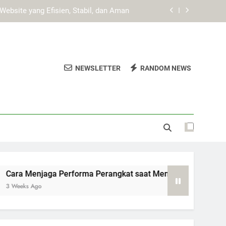
ebsite yang Efisien, Stabil, dan Aman
at saat Mengakses KAYA787 Alternatif
 saat Menggunakan KAYA787 Alternatif
NEWSLETTER
RANDOM NEWS
 Website yang Lebih Efisien dan Aman
ebsite yang Efisien, Stabil, dan Aman
at saat Mengakses KAYA787 Alternatif
 saat Menggunakan KAYA787 Alternatif
aga Performa Perangkat saat Mengakses KAYA787 Alternatif