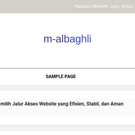
Panduan Memilih Jalur Akses W
Cara Menjaga Performa Perangk
Panduan Menjaga Privasi Perangkat
Panduan Memilih Jalur Akses
lbaghli
Panduan Memilih Jalur Akses W
roduk Kecantikan Berkualitas Di M Albaghli.
Cara Menjaga Performa Perangk
SAMPLE PAGE
Panduan Menjaga Privasi Perangkat
kses Website yang Efisien, Stabil, dan Aman
Cara Menj
3 Weeks Ago