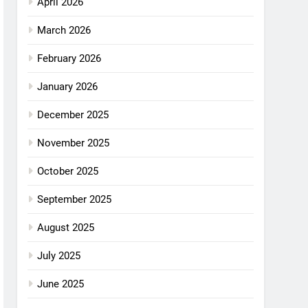
April 2026
March 2026
February 2026
January 2026
December 2025
November 2025
October 2025
September 2025
August 2025
July 2025
June 2025