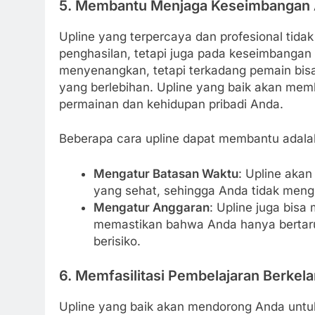
5. Membantu Menjaga Keseimbangan A
Upline yang terpercaya dan profesional tida
penghasilan, tetapi juga pada keseimbangan 
menyenangkan, tetapi terkadang pemain bisa
yang berlebihan. Upline yang baik akan me
permainan dan kehidupan pribadi Anda.
Beberapa cara upline dapat membantu adala
Mengatur Batasan Waktu
: Upline aka
yang sehat, sehingga Anda tidak mengh
Mengatur Anggaran
: Upline juga bis
memastikan bahwa Anda hanya bertaru
berisiko.
6. Memfasilitasi Pembelajaran Berkel
Upline yang baik akan mendorong Anda untu