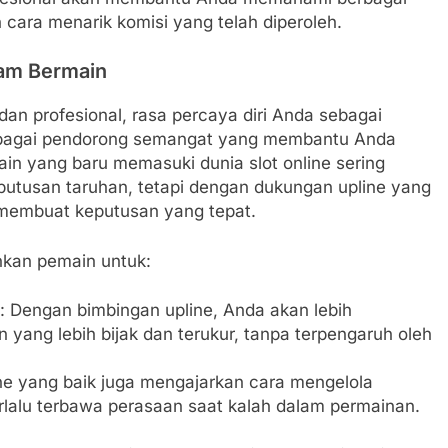
cara menarik komisi yang telah diperoleh.
lam Bermain
dan profesional, rasa percaya diri Anda sebagai
sebagai pendorong semangat yang membantu Anda
in yang baru memasuki dunia slot online sering
tusan taruhan, tetapi dengan dukungan upline yang
 membuat keputusan yang tepat.
nkan pemain untuk:
: Dengan bimbingan upline, Anda akan lebih
ang lebih bijak dan terukur, tanpa terpengaruh oleh
ine yang baik juga mengajarkan cara mengelola
rlalu terbawa perasaan saat kalah dalam permainan.