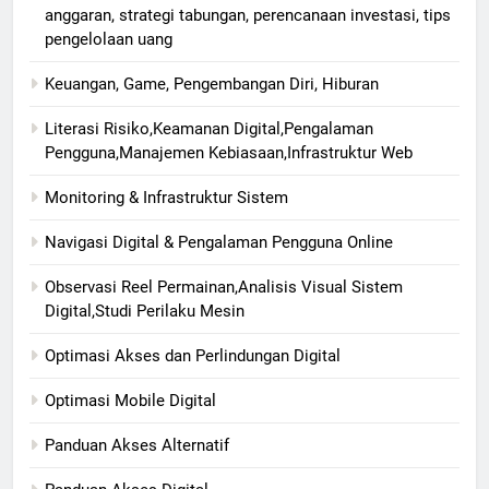
anggaran, strategi tabungan, perencanaan investasi, tips
pengelolaan uang
Keuangan, Game, Pengembangan Diri, Hiburan
Literasi Risiko,Keamanan Digital,Pengalaman
Pengguna,Manajemen Kebiasaan,Infrastruktur Web
Monitoring & Infrastruktur Sistem
Navigasi Digital & Pengalaman Pengguna Online
Observasi Reel Permainan,Analisis Visual Sistem
Digital,Studi Perilaku Mesin
Optimasi Akses dan Perlindungan Digital
Optimasi Mobile Digital
Panduan Akses Alternatif