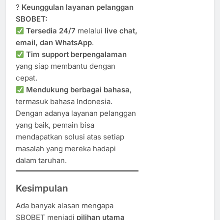
?
Keunggulan layanan pelanggan
SBOBET:
Tersedia 24/7
melalui
live chat,
email, dan WhatsApp
.
Tim support berpengalaman
yang siap membantu dengan
cepat.
Mendukung berbagai bahasa
,
termasuk bahasa Indonesia.
Dengan adanya layanan pelanggan
yang baik, pemain bisa
mendapatkan solusi atas setiap
masalah yang mereka hadapi
dalam taruhan.
Kesimpulan
Ada banyak alasan mengapa
SBOBET menjadi
pilihan utama