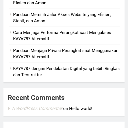
Efisien dan Aman
Panduan Memilih Jalur Akses Website yang Efisien,
Stabil, dan Aman
Cara Menjaga Performa Perangkat saat Mengakses
KAYA787 Alternatif
Panduan Menjaga Privasi Perangkat saat Menggunakan
KAYA787 Alternatif
KAYA787 dengan Pendekatan Digital yang Lebih Ringkas
dan Terstruktur
Recent Comments
A WordPress Commenter
on
Hello world!