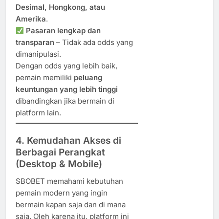
Desimal, Hongkong, atau
Amerika
.
Pasaran lengkap dan
transparan
– Tidak ada odds yang
dimanipulasi.
Dengan odds yang lebih baik,
pemain memiliki
peluang
keuntungan yang lebih tinggi
dibandingkan jika bermain di
platform lain.
4. Kemudahan Akses di
Berbagai Perangkat
(Desktop & Mobile)
SBOBET memahami kebutuhan
pemain modern yang ingin
bermain kapan saja dan di mana
saja. Oleh karena itu, platform ini