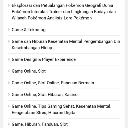
Eksplorasi dan Petualangan Pokémon Geografi Dunia
Pokémon Interaksi Trainer dan Lingkungan Budaya dan
Wilayah Pokémon Analisis Lore Pokémon
Game & Teknologi
Game dan Hiburan Kesehatan Mental Pengembangan Diri
Keseimbangan Hidup
Game Design & Player Experience
Game Online, Slot
Game Online, Slot Online, Panduan Bermain
Game Online, Slot, Hiburan, Kasino
Game Online, Tips Gaming Sehat, Kesehatan Mental,
Pengelolaan Stres, Hiburan Digital
Game, Hiburan, Panduan, Slot