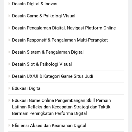
Desain Digital & Inovasi
Desain Game & Psikologi Visual
Desain Pengalaman Digital, Navigasi Platform Online
Desain Responsif & Pengalaman Multi-Perangkat
Desain Sistem & Pengalaman Digital
Desain Slot & Psikologi Visual
Desain UX/UI & Kategori Game Situs Judi
Edukasi Digital
Edukasi Game Online Pengembangan Skill Pemain
Latihan Refleks dan Kecepatan Strategi dan Taktik
Bermain Peningkatan Performa Digital
Efisiensi Akses dan Keamanan Digital