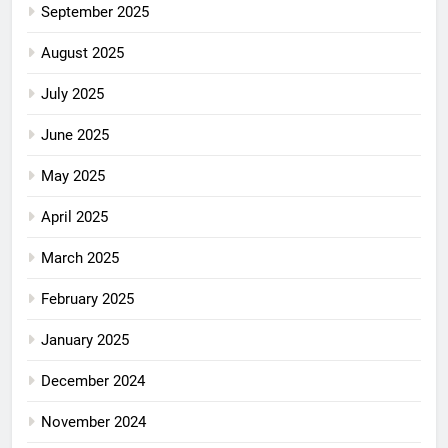
September 2025
August 2025
July 2025
June 2025
May 2025
April 2025
March 2025
February 2025
January 2025
December 2024
November 2024