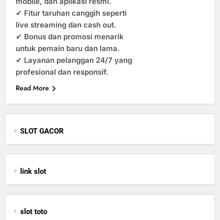
mobile, dan aplikasi resmi.
✔
Fitur taruhan canggih seperti
live streaming dan cash out.
✔
Bonus dan promosi menarik
untuk pemain baru dan lama.
✔
Layanan pelanggan 24/7 yang
profesional dan responsif.
Read More
SLOT GACOR
link slot
slot toto