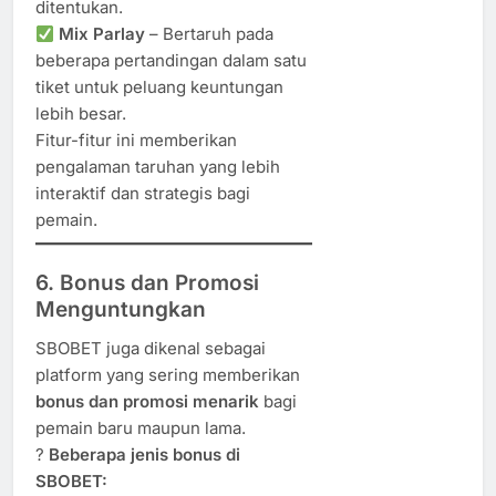
ditentukan.
Mix Parlay
– Bertaruh pada
beberapa pertandingan dalam satu
tiket untuk peluang keuntungan
lebih besar.
Fitur-fitur ini memberikan
pengalaman taruhan yang lebih
interaktif dan strategis bagi
pemain.
6. Bonus dan Promosi
Menguntungkan
SBOBET juga dikenal sebagai
platform yang sering memberikan
bonus dan promosi menarik
bagi
pemain baru maupun lama.
?
Beberapa jenis bonus di
SBOBET: