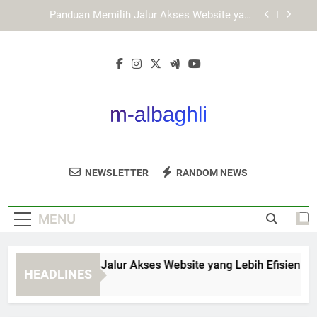
Skip
Cara Menjaga Performa Perangkat saat
to
Mengakses KAYA787 Alternatif
content
Panduan Menjaga Privasi Perangkat saat
Menggunakan KAYA787 Alternatif
Panduan Memilih Jalur Akses Website yang Lebih
Efisien dan Aman
Panduan Memilih Jalur Akses Website yang
Efisien, Stabil, dan Aman
Cara Menjaga Performa Perangkat saat
Mengakses KAYA787 Alternatif
M Albaghli
Dapatkan Produk Kecantikan Berkualitas Di
Panduan Menjaga Privasi Perangkat saat
NEWSLETTER
RANDOM NEWS
Menggunakan KAYA787 Alternatif
M Albaghli.
MENU
nduan Memilih Jalur Akses Website yang Lebih Efisien dan 
HEADLINES
Weeks Ago