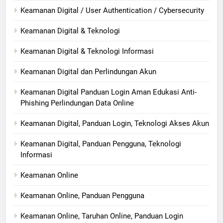
Keamanan Digital / User Authentication / Cybersecurity
Keamanan Digital & Teknologi
Keamanan Digital & Teknologi Informasi
Keamanan Digital dan Perlindungan Akun
Keamanan Digital Panduan Login Aman Edukasi Anti-
Phishing Perlindungan Data Online
Keamanan Digital, Panduan Login, Teknologi Akses Akun
Keamanan Digital, Panduan Pengguna, Teknologi
Informasi
Keamanan Online
Keamanan Online, Panduan Pengguna
Keamanan Online, Taruhan Online, Panduan Login