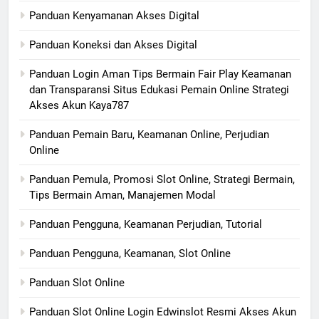
Panduan Kenyamanan Akses Digital
Panduan Koneksi dan Akses Digital
Panduan Login Aman Tips Bermain Fair Play Keamanan
dan Transparansi Situs Edukasi Pemain Online Strategi
Akses Akun Kaya787
Panduan Pemain Baru, Keamanan Online, Perjudian
Online
Panduan Pemula, Promosi Slot Online, Strategi Bermain,
Tips Bermain Aman, Manajemen Modal
Panduan Pengguna, Keamanan Perjudian, Tutorial
Panduan Pengguna, Keamanan, Slot Online
Panduan Slot Online
Panduan Slot Online Login Edwinslot Resmi Akses Akun