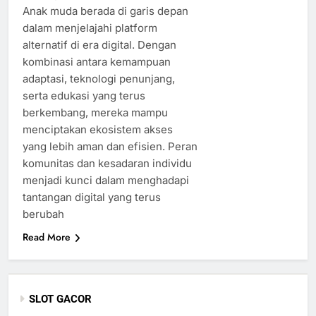
Anak muda berada di garis depan
dalam menjelajahi platform
alternatif di era digital. Dengan
kombinasi antara kemampuan
adaptasi, teknologi penunjang,
serta edukasi yang terus
berkembang, mereka mampu
menciptakan ekosistem akses
yang lebih aman dan efisien. Peran
komunitas dan kesadaran individu
menjadi kunci dalam menghadapi
tantangan digital yang terus
berubah
Read More
SLOT GACOR