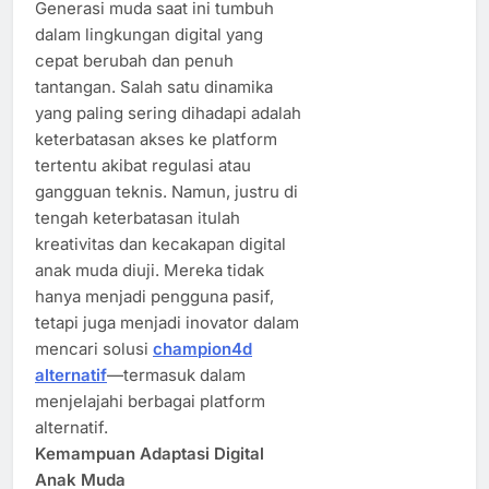
Generasi muda saat ini tumbuh
dalam lingkungan digital yang
cepat berubah dan penuh
tantangan. Salah satu dinamika
yang paling sering dihadapi adalah
keterbatasan akses ke platform
tertentu akibat regulasi atau
gangguan teknis. Namun, justru di
tengah keterbatasan itulah
kreativitas dan kecakapan digital
anak muda diuji. Mereka tidak
hanya menjadi pengguna pasif,
tetapi juga menjadi inovator dalam
mencari solusi
champion4d
alternatif
—termasuk dalam
menjelajahi berbagai platform
alternatif.
Kemampuan Adaptasi Digital
Anak Muda