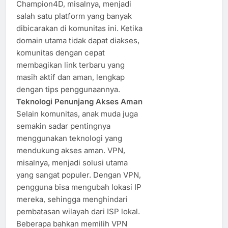
Champion4D, misalnya, menjadi
salah satu platform yang banyak
dibicarakan di komunitas ini. Ketika
domain utama tidak dapat diakses,
komunitas dengan cepat
membagikan link terbaru yang
masih aktif dan aman, lengkap
dengan tips penggunaannya.
Teknologi Penunjang Akses Aman
Selain komunitas, anak muda juga
semakin sadar pentingnya
menggunakan teknologi yang
mendukung akses aman. VPN,
misalnya, menjadi solusi utama
yang sangat populer. Dengan VPN,
pengguna bisa mengubah lokasi IP
mereka, sehingga menghindari
pembatasan wilayah dari ISP lokal.
Beberapa bahkan memilih VPN