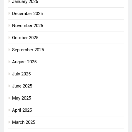
January 2026
December 2025
November 2025
October 2025
September 2025
August 2025
July 2025
June 2025
May 2025
April 2025
March 2025