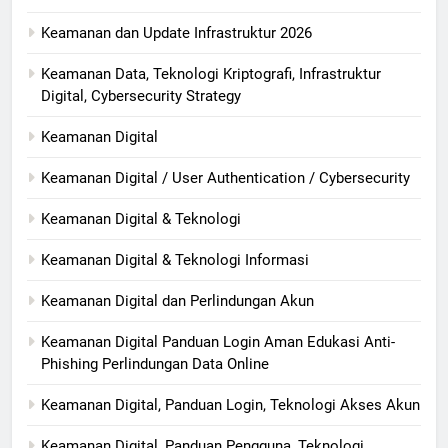
Keamanan dan Update Infrastruktur 2026
Keamanan Data, Teknologi Kriptografi, Infrastruktur
Digital, Cybersecurity Strategy
Keamanan Digital
Keamanan Digital / User Authentication / Cybersecurity
Keamanan Digital & Teknologi
Keamanan Digital & Teknologi Informasi
Keamanan Digital dan Perlindungan Akun
Keamanan Digital Panduan Login Aman Edukasi Anti-
Phishing Perlindungan Data Online
Keamanan Digital, Panduan Login, Teknologi Akses Akun
Keamanan Digital, Panduan Pengguna, Teknologi