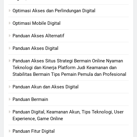
Optimasi Akses dan Perlindungan Digital
Optimasi Mobile Digital
Panduan Akses Alternatif
Panduan Akses Digital
Panduan Akses Situs Strategi Bermain Online Nyaman
Teknologi dan Kinerja Platform Judi Keamanan dan
Stabilitas Bermain Tips Pemain Pemula dan Profesional
Panduan Akun dan Akses Digital
Panduan Bermain
Panduan Digital, Keamanan Akun, Tips Teknologi, User
Experience, Game Online
Panduan Fitur Digital