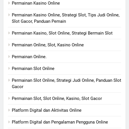
Permainan Kasino Online
Permainan Kasino Online, Strategi Slot, Tips Judi Online,
Slot Gacor, Panduan Pemain
Permainan Kasino, Slot Online, Strategi Bermain Slot
Permainan Online, Slot, Kasino Online
Permainan Online.
Permainan Slot Online
Permainan Slot Online, Strategi Judi Online, Panduan Slot
Gacor
Permainan Slot, Slot Online, Kasino, Slot Gacor
Platform Digital dan Aktivitas Online
Platform Digital dan Pengalaman Pengguna Online