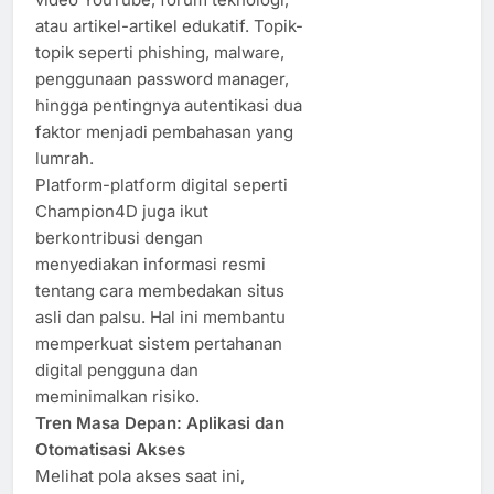
atau artikel-artikel edukatif. Topik-
topik seperti phishing, malware,
penggunaan password manager,
hingga pentingnya autentikasi dua
faktor menjadi pembahasan yang
lumrah.
Platform-platform digital seperti
Champion4D juga ikut
berkontribusi dengan
menyediakan informasi resmi
tentang cara membedakan situs
asli dan palsu. Hal ini membantu
memperkuat sistem pertahanan
digital pengguna dan
meminimalkan risiko.
Tren Masa Depan: Aplikasi dan
Otomatisasi Akses
Melihat pola akses saat ini,