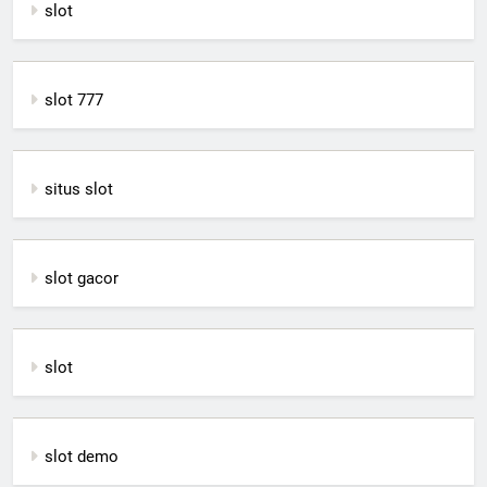
slot
slot 777
situs slot
slot gacor
slot
slot demo