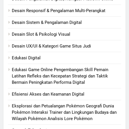
Desain Responsif & Pengalaman Multi-Perangkat
Desain Sistem & Pengalaman Digital
Desain Slot & Psikologi Visual
Desain UX/UI & Kategori Game Situs Judi
Edukasi Digital
Edukasi Game Online Pengembangan Skill Pemain
Latihan Refleks dan Kecepatan Strategi dan Taktik
Bermain Peningkatan Performa Digital
Efisiensi Akses dan Keamanan Digital
Eksplorasi dan Petualangan Pokémon Geografi Dunia
Pokémon Interaksi Trainer dan Lingkungan Budaya dan
Wilayah Pokémon Analisis Lore Pokémon