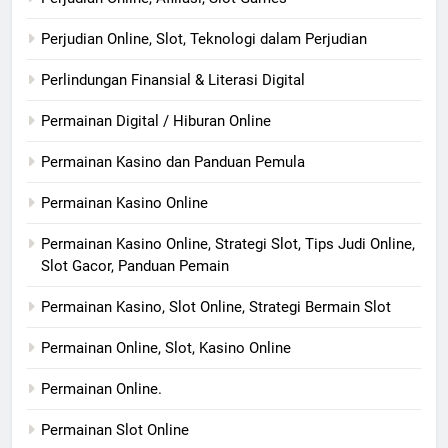
Perjudian Online, Slot, Teknologi dalam Perjudian
Perlindungan Finansial & Literasi Digital
Permainan Digital / Hiburan Online
Permainan Kasino dan Panduan Pemula
Permainan Kasino Online
Permainan Kasino Online, Strategi Slot, Tips Judi Online,
Slot Gacor, Panduan Pemain
Permainan Kasino, Slot Online, Strategi Bermain Slot
Permainan Online, Slot, Kasino Online
Permainan Online.
Permainan Slot Online