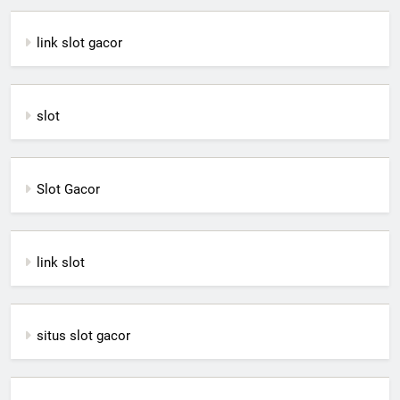
link slot gacor
slot
Slot Gacor
link slot
situs slot gacor