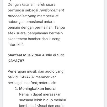
Dengan kata lain, efek suara
berfungsi sebagai
reinforcement
mechanism
yang memperkuat
hubungan emosional antara
pemain dengan permainan. Tanpa
efek suara, pengalaman bermain
akan terasa hambar dan kurang
interaktif.
Manfaat Musik dan Audio di Slot
KAYA787
Penerapan musik dan audio yang
baik di KAYA787 memberikan
berbagai manfaat, antara lain:
Meningkatkan Imersi
Pemain dapat merasakan
suasana lebih hidup melalui
kombinasi visual dan audio