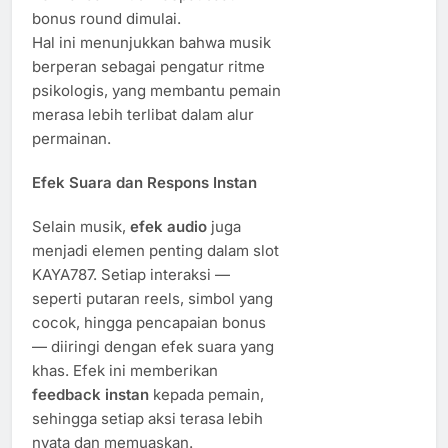
bonus round dimulai.
Hal ini menunjukkan bahwa musik
berperan sebagai pengatur ritme
psikologis, yang membantu pemain
merasa lebih terlibat dalam alur
permainan.
Efek Suara dan Respons Instan
Selain musik,
efek audio
juga
menjadi elemen penting dalam slot
KAYA787. Setiap interaksi —
seperti putaran reels, simbol yang
cocok, hingga pencapaian bonus
— diiringi dengan efek suara yang
khas. Efek ini memberikan
feedback instan
kepada pemain,
sehingga setiap aksi terasa lebih
nyata dan memuaskan.