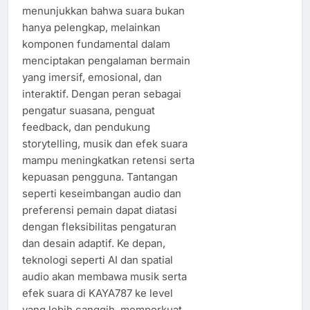
menunjukkan bahwa suara bukan
hanya pelengkap, melainkan
komponen fundamental dalam
menciptakan pengalaman bermain
yang imersif, emosional, dan
interaktif. Dengan peran sebagai
pengatur suasana, penguat
feedback, dan pendukung
storytelling, musik dan efek suara
mampu meningkatkan retensi serta
kepuasan pengguna. Tantangan
seperti keseimbangan audio dan
preferensi pemain dapat diatasi
dengan fleksibilitas pengaturan
dan desain adaptif. Ke depan,
teknologi seperti AI dan spatial
audio akan membawa musik serta
efek suara di KAYA787 ke level
yang lebih canggih, memperkuat