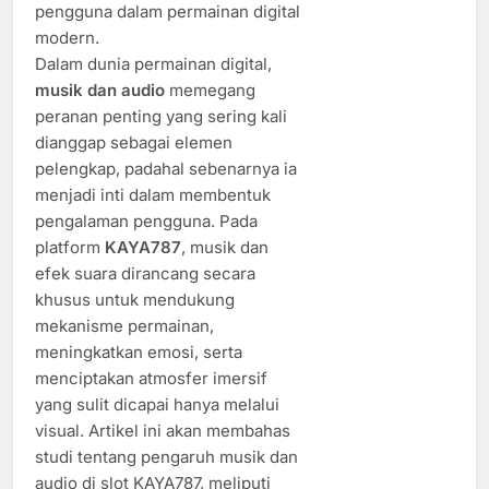
pengguna dalam permainan digital
modern.
Dalam dunia permainan digital,
musik dan audio
memegang
peranan penting yang sering kali
dianggap sebagai elemen
pelengkap, padahal sebenarnya ia
menjadi inti dalam membentuk
pengalaman pengguna. Pada
platform
KAYA787
, musik dan
efek suara dirancang secara
khusus untuk mendukung
mekanisme permainan,
meningkatkan emosi, serta
menciptakan atmosfer imersif
yang sulit dicapai hanya melalui
visual. Artikel ini akan membahas
studi tentang pengaruh musik dan
audio di slot KAYA787, meliputi