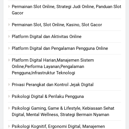
Permainan Slot Online, Strategi Judi Online, Panduan Slot
Gacor
Permainan Slot, Slot Online, Kasino, Slot Gacor
Platform Digital dan Aktivitas Online
Platform Digital dan Pengalaman Pengguna Online
Platform Digital Harian,Manajemen Sistem
Online,Performa Layanan,Pengalaman
Pengguna,Infrastruktur Teknologi
Privasi Perangkat dan Kontrol Jejak Digital
Psikologi Digital & Perilaku Pengguna
Psikologi Gaming, Game & Lifestyle, Kebiasaan Sehat
Digital, Mental Wellness, Strategi Bermain Nyaman
Psikologi Kognitif, Ergonomi Digital, Manajemen