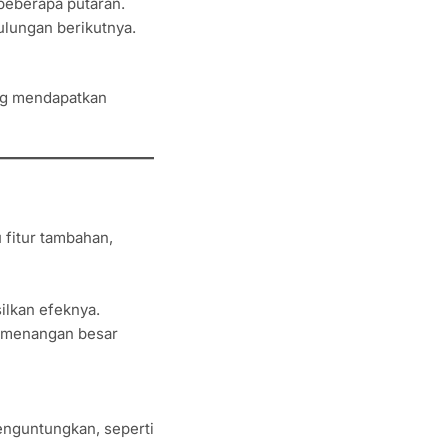
beberapa putaran.
ulungan berikutnya.
ng mendapatkan
 fitur tambahan,
ilkan efeknya.
kemenangan besar
enguntungkan, seperti