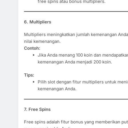
free spins atau bonus multipliers.
6. Multipliers
Multipliers meningkatkan jumlah kemenangan And
nilai kemenangan.
Contoh:
Jika Anda menang 100 koin dan mendapatkan m
kemenangan Anda menjadi 200 koin.
Tips:
Pilih slot dengan fitur multipliers untuk men
kemenangan Anda.
7. Free Spins
Free spins adalah fitur bonus yang memberikan put