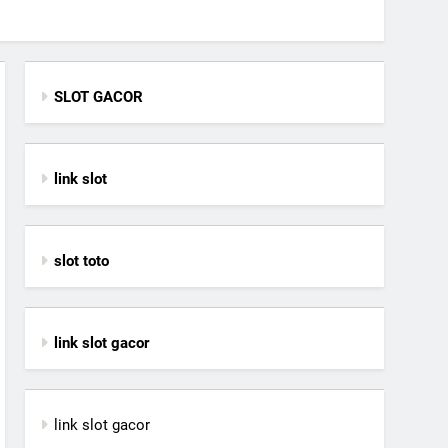
SLOT GACOR
link slot
slot toto
link slot gacor
link slot gacor