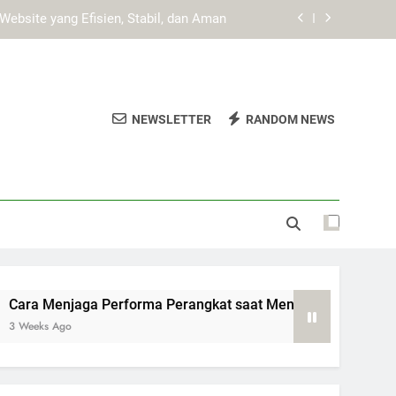
ebsite yang Efisien, Stabil, dan Aman
at saat Mengakses KAYA787 Alternatif
 saat Menggunakan KAYA787 Alternatif
NEWSLETTER
RANDOM NEWS
 Website yang Lebih Efisien dan Aman
ebsite yang Efisien, Stabil, dan Aman
at saat Mengakses KAYA787 Alternatif
 saat Menggunakan KAYA787 Alternatif
aga Performa Perangkat saat Mengakses KAYA787 Alternatif