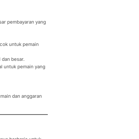
esar pembayaran yang
ocok untuk pemain
 dan besar.
al untuk pemain yang
ermain dan anggaran