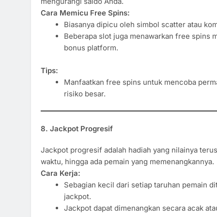
mengurangi saldo Anda.
Cara Memicu Free Spins:
Biasanya dipicu oleh simbol scatter atau kom
Beberapa slot juga menawarkan free spins m
bonus platform.
Tips:
Manfaatkan free spins untuk mencoba perma
risiko besar.
8. Jackpot Progresif
Jackpot progresif adalah hadiah yang nilainya teru
waktu, hingga ada pemain yang memenangkannya.
Cara Kerja:
Sebagian kecil dari setiap taruhan pemain d
jackpot.
Jackpot dapat dimenangkan secara acak atau