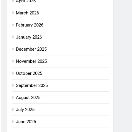
April 2026
March 2026
February 2026
January 2026
December 2025
November 2025
October 2025
September 2025
August 2025
July 2025
June 2025