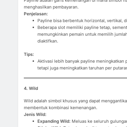
Payline adalah garis kemenangan di mana simbol ha
menghasilkan pembayaran.
Penjelasan:
Payline bisa berbentuk horizontal, vertikal, d
Beberapa slot memiliki payline tetap, sement
memungkinkan pemain untuk memilih jumlah
diaktifkan.
Tips:
Aktivasi lebih banyak payline meningkatkan
tetapi juga meningkatkan taruhan per putara
4. Wild
Wild adalah simbol khusus yang dapat menggantikan
membentuk kombinasi kemenangan.
Jenis Wild:
Expanding Wild:
Meluas ke seluruh gulunga