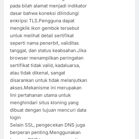
pada bilah alamat menjadi indikator
dasar bahwa koneksi dilindungi
enkripsi TLS.Pengguna dapat
mengklik ikon gembok tersebut
untuk melihat detail sertifikat
seperti nama penerbit, validitas
tanggal, dan status keabsahan.Jika
browser menampilkan peringatan
sertifikat tidak valid, kadaluarsa,
atau tidak dikenal, sangat
disarankan untuk tidak melanjutkan
akses.Mekanisme ini merupakan
lini pertahanan utama untuk
menghindari situs kloning yang
dibuat dengan tujuan mencuri data
login
Selain SSL, pengecekan DNS juga
berperan penting.Menggunakan