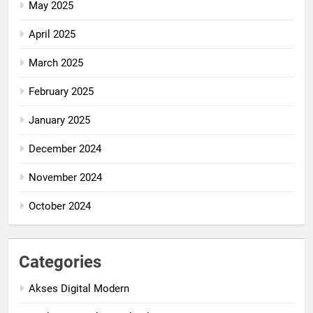
May 2025
April 2025
March 2025
February 2025
January 2025
December 2024
November 2024
October 2024
Categories
Akses Digital Modern