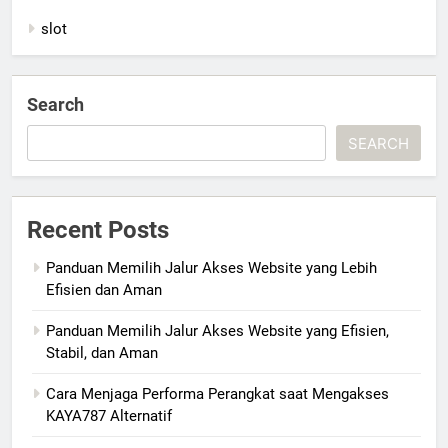
slot
Search
SEARCH
Recent Posts
Panduan Memilih Jalur Akses Website yang Lebih
Efisien dan Aman
Panduan Memilih Jalur Akses Website yang Efisien,
Stabil, dan Aman
Cara Menjaga Performa Perangkat saat Mengakses
KAYA787 Alternatif