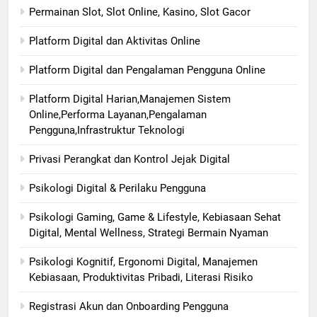
Permainan Slot, Slot Online, Kasino, Slot Gacor
Platform Digital dan Aktivitas Online
Platform Digital dan Pengalaman Pengguna Online
Platform Digital Harian,Manajemen Sistem
Online,Performa Layanan,Pengalaman
Pengguna,Infrastruktur Teknologi
Privasi Perangkat dan Kontrol Jejak Digital
Psikologi Digital & Perilaku Pengguna
Psikologi Gaming, Game & Lifestyle, Kebiasaan Sehat
Digital, Mental Wellness, Strategi Bermain Nyaman
Psikologi Kognitif, Ergonomi Digital, Manajemen
Kebiasaan, Produktivitas Pribadi, Literasi Risiko
Registrasi Akun dan Onboarding Pengguna