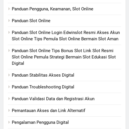
Panduan Pengguna, Keamanan, Slot Online
Panduan Slot Online
Panduan Slot Online Login Edwinslot Resmi Akses Akun
Slot Online Tips Pemula Slot Online Bermain Slot Aman
Panduan Slot Online Tips Bonus Slot Link Slot Resmi
Slot Online Pemula Strategi Bermain Slot Edukasi Slot
Digital
Panduan Stabilitas Akses Digital
Panduan Troubleshooting Digital
Panduan Validasi Data dan Registrasi Akun
Pemantauan Akses dan Link Alternatif
Pengalaman Pengguna Digital