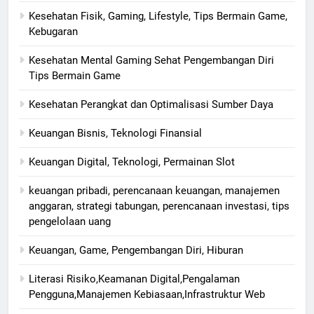
Kesehatan Fisik, Gaming, Lifestyle, Tips Bermain Game,
Kebugaran
Kesehatan Mental Gaming Sehat Pengembangan Diri
Tips Bermain Game
Kesehatan Perangkat dan Optimalisasi Sumber Daya
Keuangan Bisnis, Teknologi Finansial
Keuangan Digital, Teknologi, Permainan Slot
keuangan pribadi, perencanaan keuangan, manajemen
anggaran, strategi tabungan, perencanaan investasi, tips
pengelolaan uang
Keuangan, Game, Pengembangan Diri, Hiburan
Literasi Risiko,Keamanan Digital,Pengalaman
Pengguna,Manajemen Kebiasaan,Infrastruktur Web