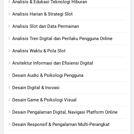
Analisis & Edukasi Teknologi Hiburan
Analisis Harian & Strategi Slot
Analisis Slot dan Data Permainan
Analisis Tren Digital dan Perilaku Pengguna Online
Analisis Waktu & Pola Slot
Arsitektur Informasi dan Efisiensi Digital
Desain Audio & Psikologi Pengguna
Desain Digital & Inovasi
Desain Game & Psikologi Visual
Desain Pengalaman Digital, Navigasi Platform Online
Desain Responsif & Pengalaman Multi-Perangkat