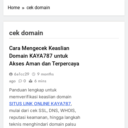
Home
cek domain
cek domain
Cara Mengecek Keaslian
Domain KAYA787 untuk
Akses Aman dan Terpercaya
6a1cc29
9 months
ago
0
6 mins
Panduan lengkap untuk
memverifikasi keaslian domain
SITUS LINK ONLINE KAYA787
,
mulai dari cek SSL, DNS, WHOIS,
reputasi keamanan, hingga langkah
teknis menghindari domain palsu