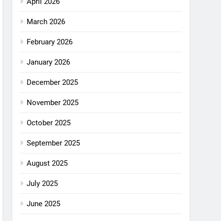
April 2026
March 2026
February 2026
January 2026
December 2025
November 2025
October 2025
September 2025
August 2025
July 2025
June 2025