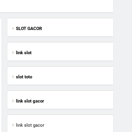
SLOT GACOR
link slot
slot toto
link slot gacor
link slot gacor