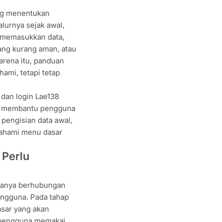
ang menentukan
urnya sejak awal,
h memasukkan data,
ang kurang aman, atau
arena itu, panduan
ami, tetapi tetap
 dan login Lae138
lah membantu pengguna
 pengisian data awal,
mahami menu dasar
 Perlu
duanya berhubungan
engguna. Pada tahap
asar yang akan
, pengguna memakai