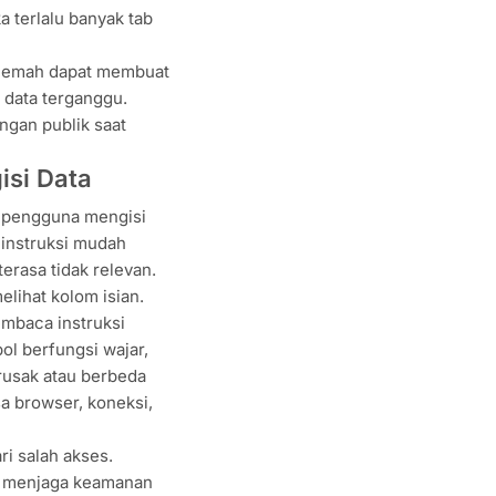
 terlalu banyak tab
ng lemah dapat membuat
 data terganggu.
ngan publik saat
isi Data
m pengguna mengisi
, instruksi mudah
erasa tidak relevan.
lihat kolom isian.
mbaca instruksi
bol berfungsi wajar,
 rusak atau berbeda
a browser, koneksi,
i salah akses.
am menjaga keamanan