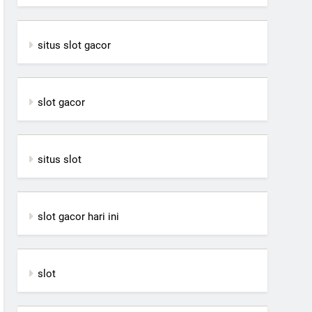
situs slot gacor
slot gacor
situs slot
slot gacor hari ini
slot