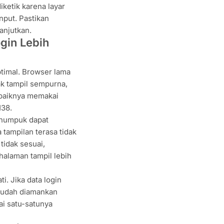
iketik karena layar
nput. Pastikan
anjutkan.
gin Lebih
timal. Browser lama
k tampil sempurna,
sebaiknya memakai
138.
enumpuk dapat
tampilan terasa tidak
 tidak sesuai,
alaman tampil lebih
. Jika data login
 sudah diamankan
ai satu-satunya