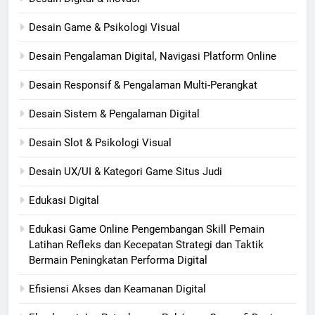
Desain Game & Psikologi Visual
Desain Pengalaman Digital, Navigasi Platform Online
Desain Responsif & Pengalaman Multi-Perangkat
Desain Sistem & Pengalaman Digital
Desain Slot & Psikologi Visual
Desain UX/UI & Kategori Game Situs Judi
Edukasi Digital
Edukasi Game Online Pengembangan Skill Pemain
Latihan Refleks dan Kecepatan Strategi dan Taktik
Bermain Peningkatan Performa Digital
Efisiensi Akses dan Keamanan Digital