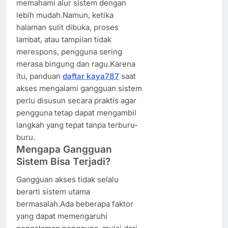
memahami alur sistem dengan
lebih mudah.Namun, ketika
halaman sulit dibuka, proses
lambat, atau tampilan tidak
merespons, pengguna sering
merasa bingung dan ragu.Karena
itu, panduan
daftar kaya787
saat
akses mengalami gangguan sistem
perlu disusun secara praktis agar
pengguna tetap dapat mengambil
langkah yang tepat tanpa terburu-
buru.
Mengapa Gangguan
Sistem Bisa Terjadi?
Gangguan akses tidak selalu
berarti sistem utama
bermasalah.Ada beberapa faktor
yang dapat memengaruhi