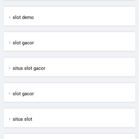
slot demo
slot gacor
situs slot gacor
slot gacor
situs slot