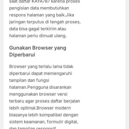
saat daftar KAYA787 karena proses
pengisian data membutuhkan
respons halaman yang baik.Jika
jaringan terputus di tengah proses,
data bisa gagal terkirim atau
halaman perlu dimuat ulang.
Gunakan Browser yang
Diperbarui
Browser yang terlalu lama tidak
diperbarui dapat memengaruhi
tampilan dan fungsi
halaman.Pengguna disarankan
menggunakan browser versi
terbaru agar proses daftar berjalan
lebih optimal.Browser modern
biasanya lebih kompatibel dengan
sistem keamanan, formulir digital,
dan tampilan responsif.