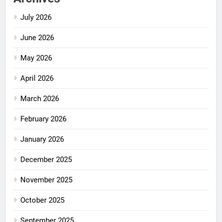
July 2026
June 2026
May 2026
April 2026
March 2026
February 2026
January 2026
December 2025
November 2025
October 2025
September 2025