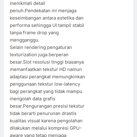
menikmati detail
penuh.Pendekatan ini menjaga
keseimbangan antara estetika dan
performa sehingga UI tampil stabil
tanpa frame drop yang
mengganggu.
Selain rendering pengaturan
texturization juga berperan
besar.Slot resolusi tinggi biasanya
memanfaatkan tekstur HD namun
adaptasi perangkat memungkinkan
penggunaan tekstur low-latency
bagi perangkat yang tidak mampu
mengolah data grafis
besar.Pengurangan presisi tekstur
tidak berarti penurunan drastis
kualitas visual karena pengolahan
dilakukan melalui kompresi GPU-
aware yang tetap menjaga