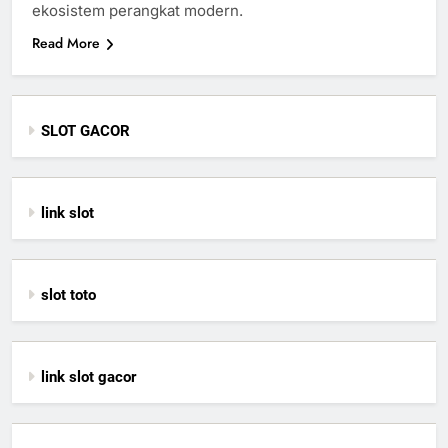
ekosistem perangkat modern.
Read More
SLOT GACOR
link slot
slot toto
link slot gacor