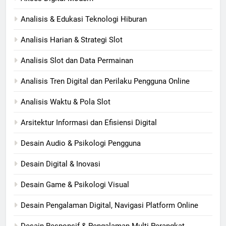
Analisis & Edukasi Teknologi Hiburan
Analisis Harian & Strategi Slot
Analisis Slot dan Data Permainan
Analisis Tren Digital dan Perilaku Pengguna Online
Analisis Waktu & Pola Slot
Arsitektur Informasi dan Efisiensi Digital
Desain Audio & Psikologi Pengguna
Desain Digital & Inovasi
Desain Game & Psikologi Visual
Desain Pengalaman Digital, Navigasi Platform Online