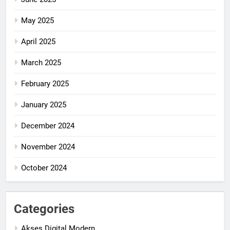
May 2025
April 2025
March 2025
February 2025
January 2025
December 2024
November 2024
October 2024
Categories
Akses Digital Modern