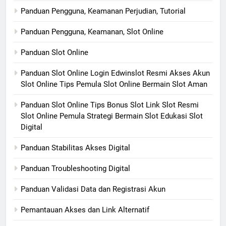
Panduan Pengguna, Keamanan Perjudian, Tutorial
Panduan Pengguna, Keamanan, Slot Online
Panduan Slot Online
Panduan Slot Online Login Edwinslot Resmi Akses Akun
Slot Online Tips Pemula Slot Online Bermain Slot Aman
Panduan Slot Online Tips Bonus Slot Link Slot Resmi
Slot Online Pemula Strategi Bermain Slot Edukasi Slot
Digital
Panduan Stabilitas Akses Digital
Panduan Troubleshooting Digital
Panduan Validasi Data dan Registrasi Akun
Pemantauan Akses dan Link Alternatif