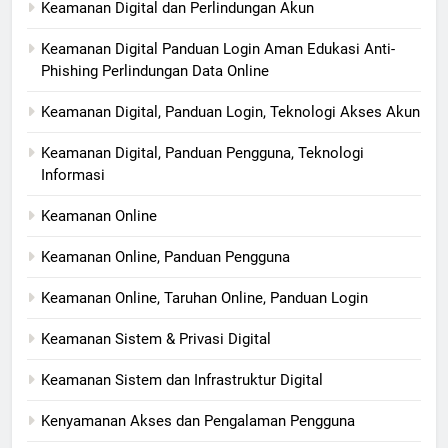
Keamanan Digital dan Perlindungan Akun
Keamanan Digital Panduan Login Aman Edukasi Anti-
Phishing Perlindungan Data Online
Keamanan Digital, Panduan Login, Teknologi Akses Akun
Keamanan Digital, Panduan Pengguna, Teknologi
Informasi
Keamanan Online
Keamanan Online, Panduan Pengguna
Keamanan Online, Taruhan Online, Panduan Login
Keamanan Sistem & Privasi Digital
Keamanan Sistem dan Infrastruktur Digital
Kenyamanan Akses dan Pengalaman Pengguna