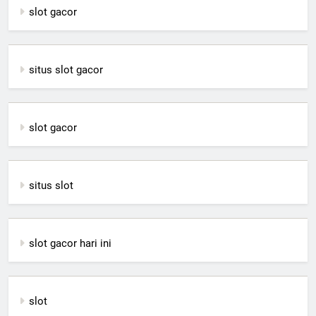
slot gacor
situs slot gacor
slot gacor
situs slot
slot gacor hari ini
slot