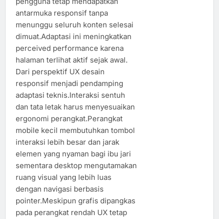
pengguna tetap mendapatkan
antarmuka responsif tanpa
menunggu seluruh konten selesai
dimuat.Adaptasi ini meningkatkan
perceived performance karena
halaman terlihat aktif sejak awal.
Dari perspektif UX desain
responsif menjadi pendamping
adaptasi teknis.Interaksi sentuh
dan tata letak harus menyesuaikan
ergonomi perangkat.Perangkat
mobile kecil membutuhkan tombol
interaksi lebih besar dan jarak
elemen yang nyaman bagi ibu jari
sementara desktop mengutamakan
ruang visual yang lebih luas
dengan navigasi berbasis
pointer.Meskipun grafis dipangkas
pada perangkat rendah UX tetap