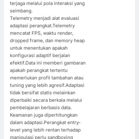
terjaga melalui pola interaksi yang
seimbang.
Telemetry menjadi alat evaluasi
adaptasi perangkat.Telemetry
mencatat FPS, waktu render,
dropped frame, dan memory heap
untuk menentukan apakah
konfigurasi adaptif berjalan
efektif.Data ini memberi gambaran
apakah perangkat tertentu
memerlukan profil tambahan atau
tuning yang lebih agresif.Adaptasi
tidak bersifat statis melainkan
diperbaiki secara berkala melalui
pembelajaran berbasis data.
Keamanan juga diperhitungkan
dalam adaptasi.Perangkat entry-
level yang lebih rentan terhadap
manipulasi perlu sandboxing