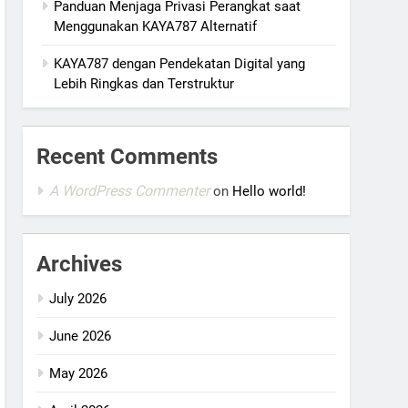
Panduan Menjaga Privasi Perangkat saat
Menggunakan KAYA787 Alternatif
KAYA787 dengan Pendekatan Digital yang
Lebih Ringkas dan Terstruktur
Recent Comments
A WordPress Commenter
on
Hello world!
Archives
July 2026
June 2026
May 2026