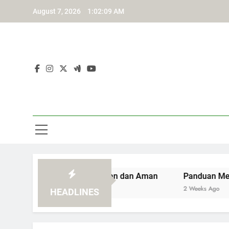
Skip
August 7, 2026
1:02:10 AM
to
content
M A
Dapatkan P
e yang Lebih Efisien dan Aman
Panduan Memilih Jalur A
2 Weeks Ago
HEADLINES