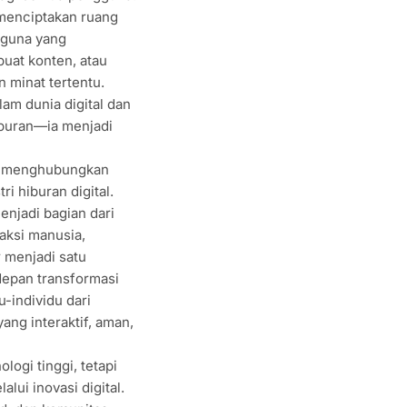
l menciptakan ruang
gguna yang
uat konten, atau
 minat tertentu.
lam dunia digital dan
hiburan—ia menjadi
lam menghubungkan
 hiburan digital.
enjadi bagian dari
raksi manusia,
r menjadi satu
depan transformasi
-individu dari
ang interaktif, aman,
logi tinggi, tetapi
lui inovasi digital.