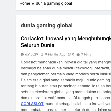
Home
dunia gaming global
dunia gaming global
Corlaslot: Inovasi yang Menghubun
Seluruh Dunia
6a1cc29
9 Months Ago
0
7 Mins
Corlaslot menghadirkan inovasi digital yang meng
berbagai belahan dunia melalui teknologi interaktif,
dan pengalaman bermain yang modern serta inklusi
Dalam era digital yang semakin maju, dunia gaming 
tentang hiburan atau permainan semata. Ia telah be
sebuah ekosistem global yang memadukan teknologi,
dan ekspresi kreatif manusia. Di tengah perubahan 
CORLASLOT
muncul sebagai salah satu inovasi yan
menjembatani para gamer di seluruh dunia dalam sa