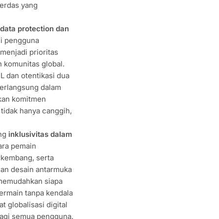
cerdas yang
data protection dan
i pengguna
menjadi prioritas
 komunitas global.
 dan otentikasi dua
 berlangsung dalam
kkan komitmen
tidak hanya canggih,
ong
inklusivitas dalam
tara pemain
erkembang, serta
gan desain antarmuka
t memudahkan siapa
ermain tanpa kendala
globalisasi digital
agi semua pengguna.