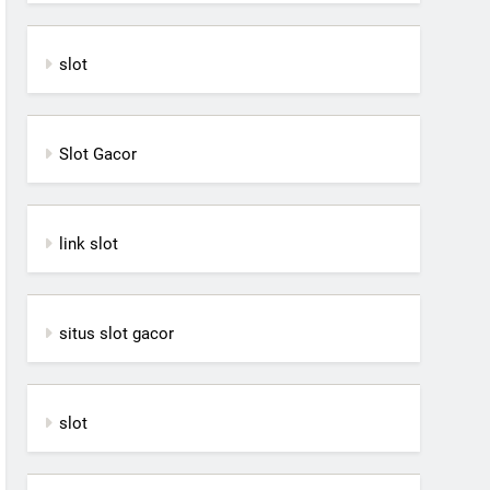
slot
Slot Gacor
link slot
situs slot gacor
slot