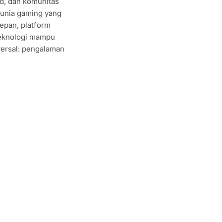
d, dan komunitas
dunia gaming yang
depan, platform
teknologi mampu
versal: pengalaman