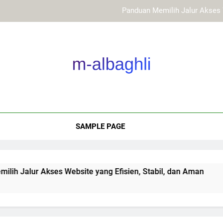
Panduan Memilih Jalur Akses W
Cara Menjaga Performa Perangk
Panduan Menjaga Privasi Perangkat
Panduan Memilih Jalur Akses
lbaghli
Panduan Memilih Jalur Akses W
roduk Kecantikan Berkualitas Di M Albaghli.
Cara Menjaga Performa Perangk
SAMPLE PAGE
Panduan Menjaga Privasi Perangkat
kses Website yang Efisien, Stabil, dan Aman
Cara Menj
3 Weeks Ago