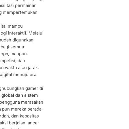
asilitasi permainan
ang mempertemukan
gital mampu
gi interaktif. Melalui
 mudah digunakan,
 bagi semua
Eropa, maupun
mpetisi, dan
 waktu atau jarak.
digital menuju era
nghubungkan gamer di
r global dan sistem
p pengguna merasakan
a pun mereka berada.
endah, dan kapasitas
aksi berjalan lancar