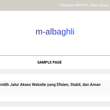
Panduan Memilih Jalur Akses W
Cara Menjaga Performa Perangk
Panduan Menjaga Privasi Perangkat
Panduan Memilih Jalur Akses
lbaghli
Panduan Memilih Jalur Akses W
roduk Kecantikan Berkualitas Di M Albaghli.
Cara Menjaga Performa Perangk
SAMPLE PAGE
Panduan Menjaga Privasi Perangkat
ses Website yang Efisien, Stabil, dan Aman
Cara Menja
3 Weeks Ago