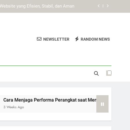
ebsite yang Efisien, Stabil, dan Aman
at saat Mengakses KAYA787 Alternatif
 saat Menggunakan KAYA787 Alternatif
NEWSLETTER
RANDOM NEWS
 Website yang Lebih Efisien dan Aman
ebsite yang Efisien, Stabil, dan Aman
at saat Mengakses KAYA787 Alternatif
 saat Menggunakan KAYA787 Alternatif
ga Performa Perangkat saat Mengakses KAYA787 Alternatif