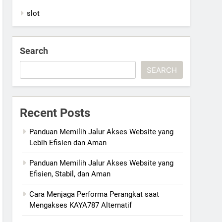
slot
Search
SEARCH
Recent Posts
Panduan Memilih Jalur Akses Website yang
Lebih Efisien dan Aman
Panduan Memilih Jalur Akses Website yang
Efisien, Stabil, dan Aman
Cara Menjaga Performa Perangkat saat
Mengakses KAYA787 Alternatif