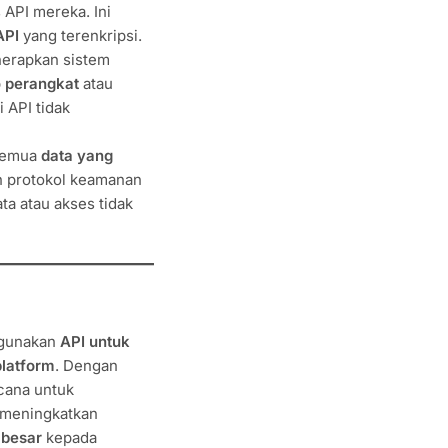
API mereka. Ini
API
yang terenkripsi.
nerapkan sistem
p
perangkat
atau
 API tidak
semua
data yang
n protokol keamanan
a atau akses tidak
ggunakan
API untuk
platform
. Dengan
cana untuk
meningkatkan
 besar
kepada