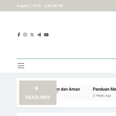
Skip
August 7, 2026
2:00:49 PM
to
content
M A
Dapatkan P
 yang Lebih Efisien dan Aman
Panduan Memilih Jalur Ak
2 Weeks Ago
HEADLINES