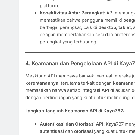
platform.
Konektivitas Antar Perangkat
: API memungk
memastikan bahwa pengguna memiliki
peng
berbagai perangkat, baik di
desktop
,
tablet
, 
dengan mempertahankan sesi dan preferens
perangkat yang terhubung.
4.
Keamanan dan Pengelolaan API di Kaya
Meskipun API membawa banyak manfaat, mereka j
kerentanannya
, terutama terkait dengan
keamanan
memastikan bahwa setiap
integrasi API
dilakukan 
dengan perlindungan yang kuat untuk melindungi 
Langkah-langkah Keamanan API di Kaya787:
Autentikasi dan Otorisasi API
: Kaya787 me
autentikasi
dan
otorisasi
yang kuat untuk m