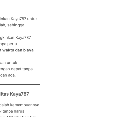
inkan Kaya787 untuk
ah, sehingga
gkinkan Kaya787
npa perlu
at
waktu dan biaya
uan untuk
engan cepat tanpa
dah ada.
itas Kaya787
I adalah kemampuannya
 tanpa harus