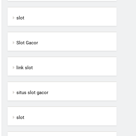
slot
Slot Gacor
link slot
situs slot gacor
slot