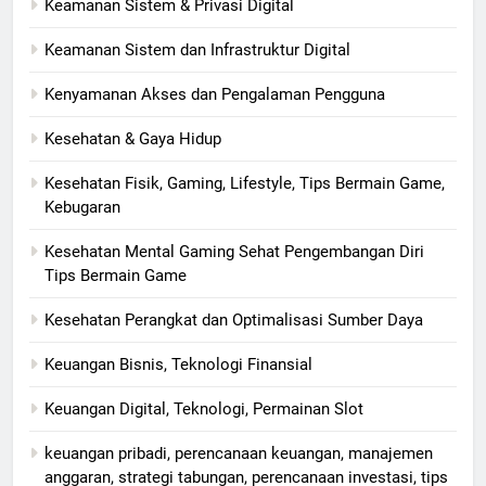
Keamanan Sistem & Privasi Digital
Keamanan Sistem dan Infrastruktur Digital
Kenyamanan Akses dan Pengalaman Pengguna
Kesehatan & Gaya Hidup
Kesehatan Fisik, Gaming, Lifestyle, Tips Bermain Game,
Kebugaran
Kesehatan Mental Gaming Sehat Pengembangan Diri
Tips Bermain Game
Kesehatan Perangkat dan Optimalisasi Sumber Daya
Keuangan Bisnis, Teknologi Finansial
Keuangan Digital, Teknologi, Permainan Slot
keuangan pribadi, perencanaan keuangan, manajemen
anggaran, strategi tabungan, perencanaan investasi, tips