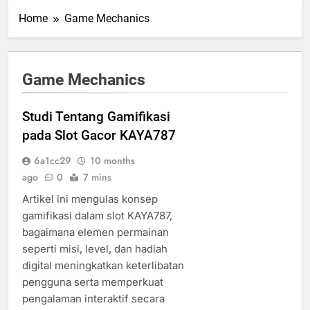
Home
Game Mechanics
Game Mechanics
Studi Tentang Gamifikasi
pada Slot Gacor KAYA787
6a1cc29
10 months
ago
0
7 mins
Artikel ini mengulas konsep
gamifikasi dalam slot KAYA787,
bagaimana elemen permainan
seperti misi, level, dan hadiah
digital meningkatkan keterlibatan
pengguna serta memperkuat
pengalaman interaktif secara