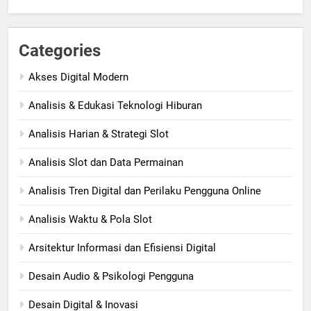
Categories
Akses Digital Modern
Analisis & Edukasi Teknologi Hiburan
Analisis Harian & Strategi Slot
Analisis Slot dan Data Permainan
Analisis Tren Digital dan Perilaku Pengguna Online
Analisis Waktu & Pola Slot
Arsitektur Informasi dan Efisiensi Digital
Desain Audio & Psikologi Pengguna
Desain Digital & Inovasi