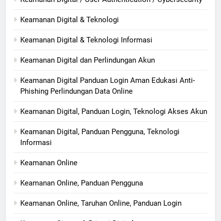
Keamanan Digital & Teknologi
Keamanan Digital & Teknologi Informasi
Keamanan Digital dan Perlindungan Akun
Keamanan Digital Panduan Login Aman Edukasi Anti-
Phishing Perlindungan Data Online
Keamanan Digital, Panduan Login, Teknologi Akses Akun
Keamanan Digital, Panduan Pengguna, Teknologi
Informasi
Keamanan Online
Keamanan Online, Panduan Pengguna
Keamanan Online, Taruhan Online, Panduan Login