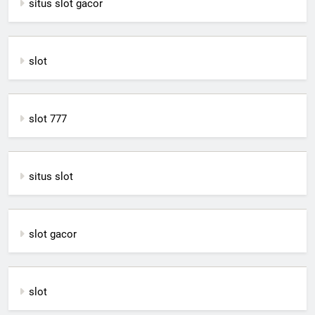
situs slot gacor
slot
slot 777
situs slot
slot gacor
slot