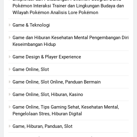
Pokémon Interaksi Trainer dan Lingkungan Budaya dan
Wilayah Pokémon Analisis Lore Pokémon
Game & Teknologi
Game dan Hiburan Kesehatan Mental Pengembangan Diri
Keseimbangan Hidup
Game Design & Player Experience
Game Online, Slot
Game Online, Slot Online, Panduan Bermain
Game Online, Slot, Hiburan, Kasino
Game Online, Tips Gaming Sehat, Kesehatan Mental,
Pengelolaan Stres, Hiburan Digital
Game, Hiburan, Panduan, Slot