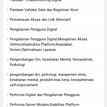
Panduan Validasi Data dan Registrasi Akun
Pemantauan Akses dan Link Alternatif
Pengalaman Pengguna Digital
Pengalaman Pengguna Digital,Manajemen Akses
Online,Infrastruktur Platform,Keandalan
Sistem,Optimalisasi Layanan
Pengembangan Diri, Kesehatan Mental, Kemandirian,
Psikologi
pengembangan diri, psikologi, manajemen stres,
ketahanan mental, produktivitas kerja, kesejahteraan,
self-improvement
Performa Digital dan Pengalaman Pengguna
Performa Server Modern,Stabilitas Platform