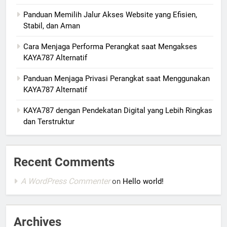
Panduan Memilih Jalur Akses Website yang Efisien,
Stabil, dan Aman
Cara Menjaga Performa Perangkat saat Mengakses
KAYA787 Alternatif
Panduan Menjaga Privasi Perangkat saat Menggunakan
KAYA787 Alternatif
KAYA787 dengan Pendekatan Digital yang Lebih Ringkas
dan Terstruktur
Recent Comments
A WordPress Commenter
on
Hello world!
Archives