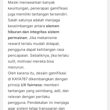
Meski menawarkan banyak
keuntungan, penerapan gamifikasi
juga memiliki tantangan tersendiri.
Salah satunya adalah menjaga
keseimbangan antara
elemen
hiburan dan integritas sistem
permainan
. Jika mekanisme
reward terlalu mudah didapat,
pengguna dapat kehilangan rasa
pencapaian. Sebaliknya, jika terlalu
sulit, motivasi mereka bisa
menurun.
Oleh karena itu, desain gamifikasi
di KAYA787 dikembangkan dengan
prinsip
UX fairness
: memberi
tantangan yang seimbang, adil, dan
relevan dengan perilaku
pengguna. Pendekatan ini menjaga
agar sistem tetap transparan dan