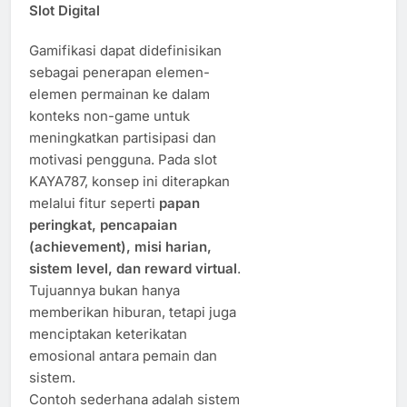
Slot Digital
Gamifikasi dapat didefinisikan
sebagai penerapan elemen-
elemen permainan ke dalam
konteks non-game untuk
meningkatkan partisipasi dan
motivasi pengguna. Pada slot
KAYA787, konsep ini diterapkan
melalui fitur seperti
papan
peringkat, pencapaian
(achievement), misi harian,
sistem level, dan reward virtual
.
Tujuannya bukan hanya
memberikan hiburan, tetapi juga
menciptakan keterikatan
emosional antara pemain dan
sistem.
Contoh sederhana adalah sistem