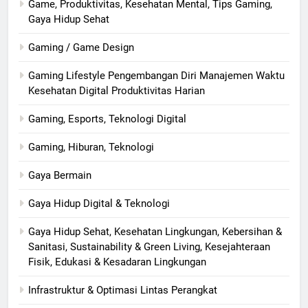
Game, Produktivitas, Kesehatan Mental, Tips Gaming,
Gaya Hidup Sehat
Gaming / Game Design
Gaming Lifestyle Pengembangan Diri Manajemen Waktu
Kesehatan Digital Produktivitas Harian
Gaming, Esports, Teknologi Digital
Gaming, Hiburan, Teknologi
Gaya Bermain
Gaya Hidup Digital & Teknologi
Gaya Hidup Sehat, Kesehatan Lingkungan, Kebersihan &
Sanitasi, Sustainability & Green Living, Kesejahteraan
Fisik, Edukasi & Kesadaran Lingkungan
Infrastruktur & Optimasi Lintas Perangkat