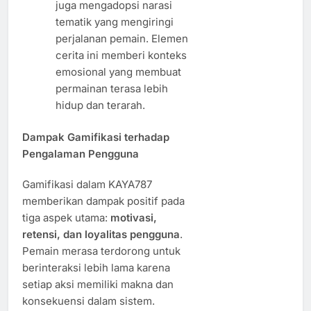
juga mengadopsi narasi
tematik yang mengiringi
perjalanan pemain. Elemen
cerita ini memberi konteks
emosional yang membuat
permainan terasa lebih
hidup dan terarah.
Dampak Gamifikasi terhadap
Pengalaman Pengguna
Gamifikasi dalam KAYA787
memberikan dampak positif pada
tiga aspek utama:
motivasi,
retensi, dan loyalitas pengguna
.
Pemain merasa terdorong untuk
berinteraksi lebih lama karena
setiap aksi memiliki makna dan
konsekuensi dalam sistem.