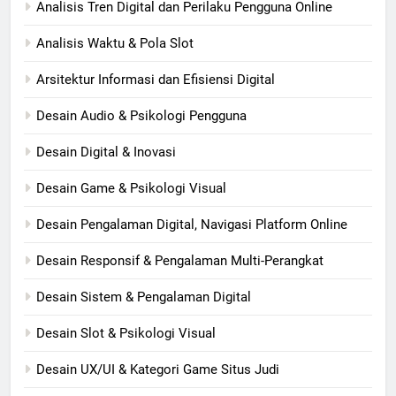
Analisis Tren Digital dan Perilaku Pengguna Online
Analisis Waktu & Pola Slot
Arsitektur Informasi dan Efisiensi Digital
Desain Audio & Psikologi Pengguna
Desain Digital & Inovasi
Desain Game & Psikologi Visual
Desain Pengalaman Digital, Navigasi Platform Online
Desain Responsif & Pengalaman Multi-Perangkat
Desain Sistem & Pengalaman Digital
Desain Slot & Psikologi Visual
Desain UX/UI & Kategori Game Situs Judi