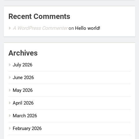
Recent Comments
A WordPress Commenter
on
Hello world!
Archives
July 2026
June 2026
May 2026
April 2026
March 2026
February 2026