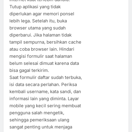
Tutup aplikasi yang tidak
diperlukan agar memori ponsel
lebih lega. Setelah itu, buka
browser utama yang sudah
diperbarui. Jika halaman tidak
tampil sempurna, bersihkan cache
atau coba browser lain. Hindari
mengisi formulir saat halaman
belum selesai dimuat karena data
bisa gagal terkirim.
Saat formulir daftar sudah terbuka,
isi data secara perlahan. Periksa
kembali username, kata sandi, dan
informasi lain yang diminta. Layar
mobile yang kecil sering membuat
pengguna salah mengetik,
sehingga pemeriksaan ulang
sangat penting untuk menjaga