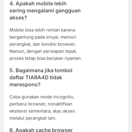
4. Apakah mobile lebih
sering mengalami gangguan
akses?
Mobile bisa lebih rentan karena
bergantung pada sinyal, memori
perangkat, dan kondisi browser.
Namun, dengan persiapan tepat,
proses tetap bisa berjalan nyaman.
5. Bagaimana jika tombol
daftar TIARA4D tidak
merespons?
Coba gunakan mode incognito,
perbarui browser, nonaktifkan
ekstensi sementara, atau akses
melalui perangkat lain.
6. Apakah cache browser