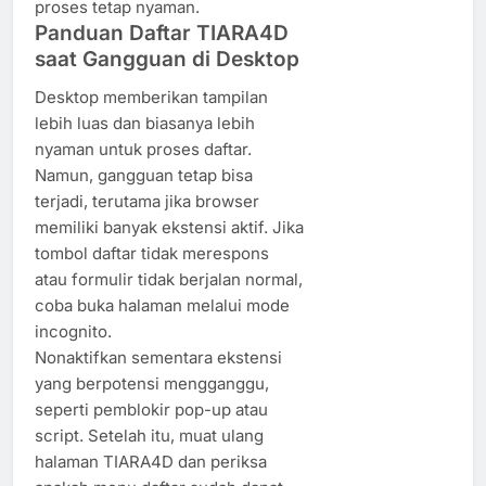
proses tetap nyaman.
Panduan Daftar TIARA4D
saat Gangguan di Desktop
Desktop memberikan tampilan
lebih luas dan biasanya lebih
nyaman untuk proses daftar.
Namun, gangguan tetap bisa
terjadi, terutama jika browser
memiliki banyak ekstensi aktif. Jika
tombol daftar tidak merespons
atau formulir tidak berjalan normal,
coba buka halaman melalui mode
incognito.
Nonaktifkan sementara ekstensi
yang berpotensi mengganggu,
seperti pemblokir pop-up atau
script. Setelah itu, muat ulang
halaman TIARA4D dan periksa