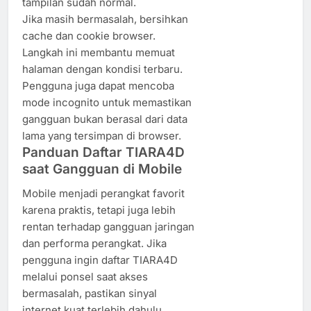
tampilan sudah normal.
Jika masih bermasalah, bersihkan
cache dan cookie browser.
Langkah ini membantu memuat
halaman dengan kondisi terbaru.
Pengguna juga dapat mencoba
mode incognito untuk memastikan
gangguan bukan berasal dari data
lama yang tersimpan di browser.
Panduan Daftar TIARA4D
saat Gangguan di Mobile
Mobile menjadi perangkat favorit
karena praktis, tetapi juga lebih
rentan terhadap gangguan jaringan
dan performa perangkat. Jika
pengguna ingin daftar TIARA4D
melalui ponsel saat akses
bermasalah, pastikan sinyal
internet kuat terlebih dahulu.