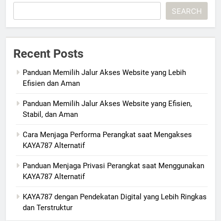
SEARCH
Recent Posts
Panduan Memilih Jalur Akses Website yang Lebih
Efisien dan Aman
Panduan Memilih Jalur Akses Website yang Efisien,
Stabil, dan Aman
Cara Menjaga Performa Perangkat saat Mengakses
KAYA787 Alternatif
Panduan Menjaga Privasi Perangkat saat Menggunakan
KAYA787 Alternatif
KAYA787 dengan Pendekatan Digital yang Lebih Ringkas
dan Terstruktur