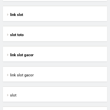
link slot
slot toto
link slot gacor
link slot gacor
slot