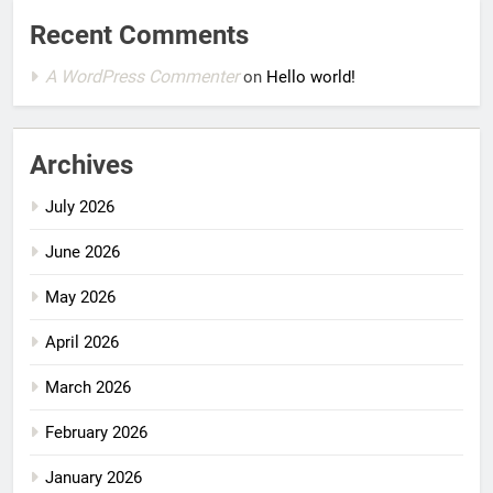
Recent Comments
A WordPress Commenter
on
Hello world!
Archives
July 2026
June 2026
May 2026
April 2026
March 2026
February 2026
January 2026