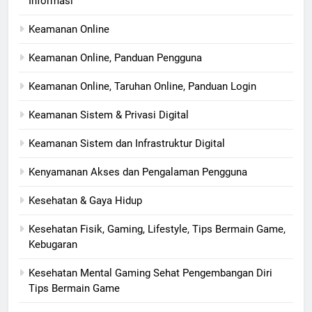
Informasi
Keamanan Online
Keamanan Online, Panduan Pengguna
Keamanan Online, Taruhan Online, Panduan Login
Keamanan Sistem & Privasi Digital
Keamanan Sistem dan Infrastruktur Digital
Kenyamanan Akses dan Pengalaman Pengguna
Kesehatan & Gaya Hidup
Kesehatan Fisik, Gaming, Lifestyle, Tips Bermain Game,
Kebugaran
Kesehatan Mental Gaming Sehat Pengembangan Diri
Tips Bermain Game