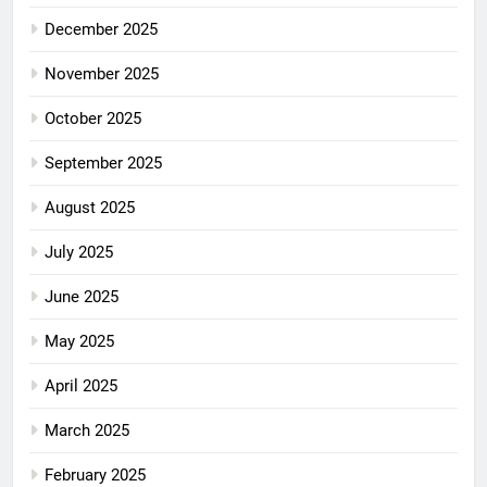
December 2025
November 2025
October 2025
September 2025
August 2025
July 2025
June 2025
May 2025
April 2025
March 2025
February 2025