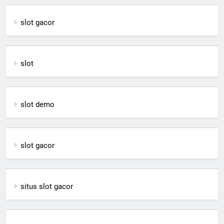
slot gacor
slot
slot demo
slot gacor
situs slot gacor