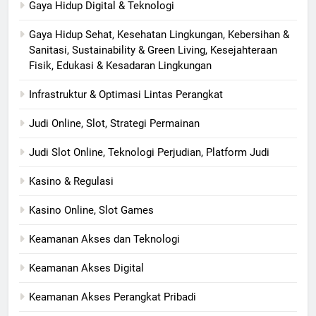
Gaya Hidup Digital & Teknologi
Gaya Hidup Sehat, Kesehatan Lingkungan, Kebersihan &
Sanitasi, Sustainability & Green Living, Kesejahteraan
Fisik, Edukasi & Kesadaran Lingkungan
Infrastruktur & Optimasi Lintas Perangkat
Judi Online, Slot, Strategi Permainan
Judi Slot Online, Teknologi Perjudian, Platform Judi
Kasino & Regulasi
Kasino Online, Slot Games
Keamanan Akses dan Teknologi
Keamanan Akses Digital
Keamanan Akses Perangkat Pribadi