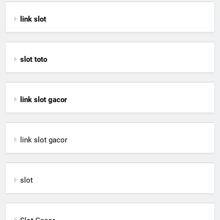
link slot
slot toto
link slot gacor
link slot gacor
slot