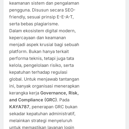
keamanan sistem dan pengalaman
pengguna. Disusun secara SEO-
friendly, sesuai prinsip E-E-A-T,
serta bebas plagiarisme.
Dalam ekosistem digital modern,
kepercayaan dan keamanan
menjadi aspek krusial bagi sebuah
platform. Bukan hanya terkait
performa teknis, tetapi juga tata
kelola, pengelolaan risiko, serta
kepatuhan terhadap regulasi
global. Untuk menjawab tantangan
ini, banyak organisasi menerapkan
kerangka kerja
Governance, Risk,
and Compliance (GRC)
. Pada
KAYA787
, penerapan GRC bukan
sekadar kepatuhan administratif,
melainkan strategi menyeluruh
untuk memastikan layanan login