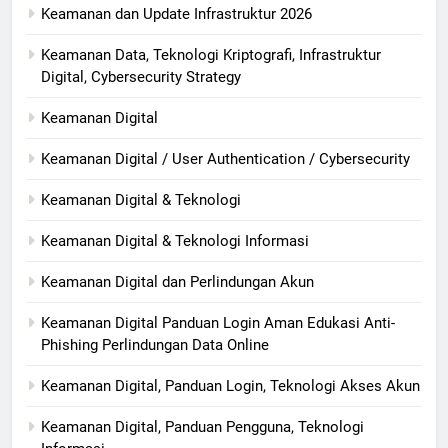
Keamanan dan Update Infrastruktur 2026
Keamanan Data, Teknologi Kriptografi, Infrastruktur
Digital, Cybersecurity Strategy
Keamanan Digital
Keamanan Digital / User Authentication / Cybersecurity
Keamanan Digital & Teknologi
Keamanan Digital & Teknologi Informasi
Keamanan Digital dan Perlindungan Akun
Keamanan Digital Panduan Login Aman Edukasi Anti-
Phishing Perlindungan Data Online
Keamanan Digital, Panduan Login, Teknologi Akses Akun
Keamanan Digital, Panduan Pengguna, Teknologi