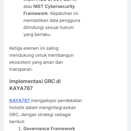
atau
NIST Cybersecurity
Framework
. Kepatuhan ini
memastikan data pengguna
dilindungi sesuai hukum
yang berlaku.
Ketiga elemen ini saling
mendukung untuk membangun
ekosistem yang aman dan
transparan.
Implementasi GRC di
KAYA787
KAYA787
mengadopsi pendekatan
holistik dalam mengintegrasikan
GRC, dengan strategi sebagai
berikut:
Governance Framework