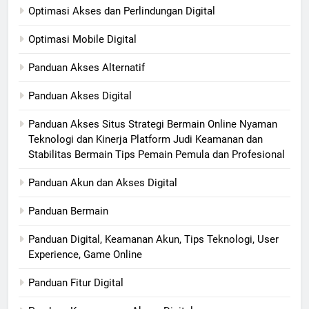
Optimasi Akses dan Perlindungan Digital
Optimasi Mobile Digital
Panduan Akses Alternatif
Panduan Akses Digital
Panduan Akses Situs Strategi Bermain Online Nyaman
Teknologi dan Kinerja Platform Judi Keamanan dan
Stabilitas Bermain Tips Pemain Pemula dan Profesional
Panduan Akun dan Akses Digital
Panduan Bermain
Panduan Digital, Keamanan Akun, Tips Teknologi, User
Experience, Game Online
Panduan Fitur Digital