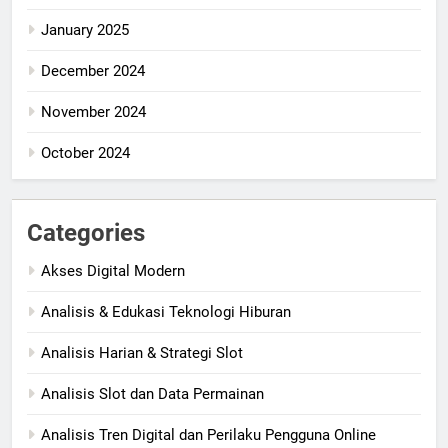
January 2025
December 2024
November 2024
October 2024
Categories
Akses Digital Modern
Analisis & Edukasi Teknologi Hiburan
Analisis Harian & Strategi Slot
Analisis Slot dan Data Permainan
Analisis Tren Digital dan Perilaku Pengguna Online