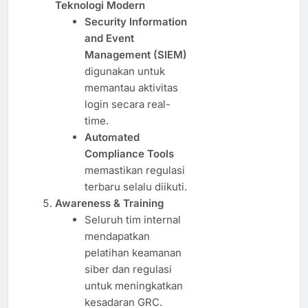
Teknologi Modern
Security Information
and Event
Management (SIEM)
digunakan untuk
memantau aktivitas
login secara real-
time.
Automated
Compliance Tools
memastikan regulasi
terbaru selalu diikuti.
Awareness & Training
Seluruh tim internal
mendapatkan
pelatihan keamanan
siber dan regulasi
untuk meningkatkan
kesadaran GRC.