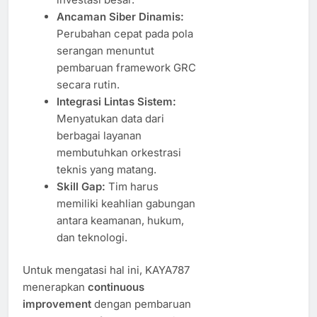
Ancaman Siber Dinamis:
Perubahan cepat pada pola
serangan menuntut
pembaruan framework GRC
secara rutin.
Integrasi Lintas Sistem:
Menyatukan data dari
berbagai layanan
membutuhkan orkestrasi
teknis yang matang.
Skill Gap:
Tim harus
memiliki keahlian gabungan
antara keamanan, hukum,
dan teknologi.
Untuk mengatasi hal ini, KAYA787
menerapkan
continuous
improvement
dengan pembaruan