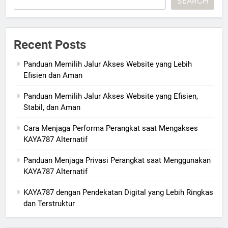
SEARCH
Recent Posts
Panduan Memilih Jalur Akses Website yang Lebih
Efisien dan Aman
Panduan Memilih Jalur Akses Website yang Efisien,
Stabil, dan Aman
Cara Menjaga Performa Perangkat saat Mengakses
KAYA787 Alternatif
Panduan Menjaga Privasi Perangkat saat Menggunakan
KAYA787 Alternatif
KAYA787 dengan Pendekatan Digital yang Lebih Ringkas
dan Terstruktur