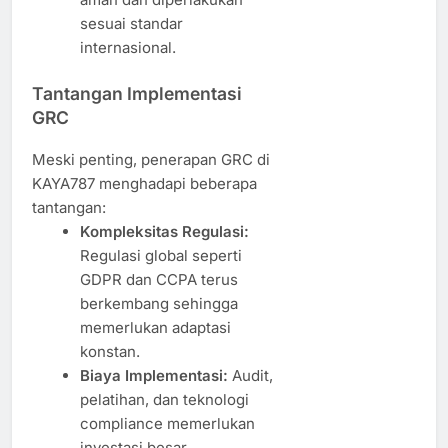
sesuai standar
internasional.
Tantangan Implementasi
GRC
Meski penting, penerapan GRC di
KAYA787 menghadapi beberapa
tantangan:
Kompleksitas Regulasi:
Regulasi global seperti
GDPR dan CCPA terus
berkembang sehingga
memerlukan adaptasi
konstan.
Biaya Implementasi:
Audit,
pelatihan, dan teknologi
compliance memerlukan
investasi besar.