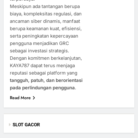
Meskipun ada tantangan berupa
biaya, kompleksitas regulasi, dan
ancaman siber dinamis, manfaat
berupa keamanan kuat, efisiensi,
serta peningkatan kepercayaan
pengguna menjadikan GRC
sebagai investasi strategis.
Dengan komitmen berkelanjutan,
KAYA787 dapat terus menjaga
reputasi sebagai platform yang
tangguh, patuh, dan berorientasi
pada perlindungan pengguna
.
Read More
SLOT GACOR