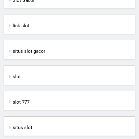
Slot Gacor
link slot
situs slot gacor
slot
slot 777
situs slot