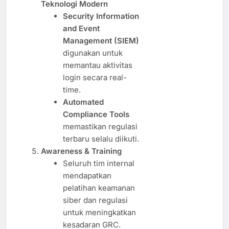
Teknologi Modern
Security Information
and Event
Management (SIEM)
digunakan untuk
memantau aktivitas
login secara real-
time.
Automated
Compliance Tools
memastikan regulasi
terbaru selalu diikuti.
Awareness & Training
Seluruh tim internal
mendapatkan
pelatihan keamanan
siber dan regulasi
untuk meningkatkan
kesadaran GRC.