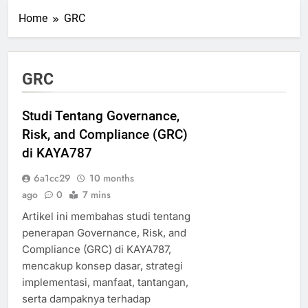
Home
GRC
GRC
Studi Tentang Governance,
Risk, and Compliance (GRC)
di KAYA787
6a1cc29
10 months
ago
0
7 mins
Artikel ini membahas studi tentang
penerapan Governance, Risk, and
Compliance (GRC) di KAYA787,
mencakup konsep dasar, strategi
implementasi, manfaat, tantangan,
serta dampaknya terhadap