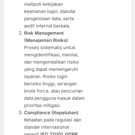
meliputi kebijakan
keamanan login, standar
pengelolaan data, serta
audit internal berkala.
Risk Management
(Manajemen Risiko)
Proses sistematis untuk
mengidentifikasi, menilai,
dan mengendalikan risiko
yang dapat memengaruhi
layanan. Risiko login
berisiko tinggi, serangan
brute force, atau pencurian
data pengguna masuk dalam
prioritas mitigasi.
Compliance (Kepatuhan)
Ketaatan pada regulasi dan
standar internasional
seperti
ISO 27001
,
GDPR
,