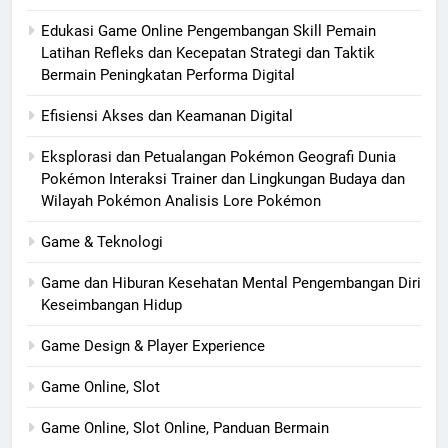
Edukasi Game Online Pengembangan Skill Pemain
Latihan Refleks dan Kecepatan Strategi dan Taktik
Bermain Peningkatan Performa Digital
Efisiensi Akses dan Keamanan Digital
Eksplorasi dan Petualangan Pokémon Geografi Dunia
Pokémon Interaksi Trainer dan Lingkungan Budaya dan
Wilayah Pokémon Analisis Lore Pokémon
Game & Teknologi
Game dan Hiburan Kesehatan Mental Pengembangan Diri
Keseimbangan Hidup
Game Design & Player Experience
Game Online, Slot
Game Online, Slot Online, Panduan Bermain