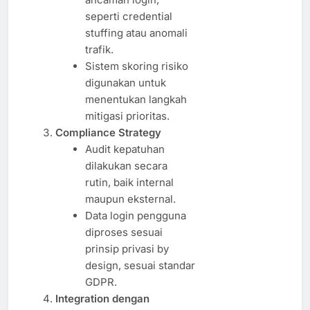
seperti credential
stuffing atau anomali
trafik.
Sistem skoring risiko
digunakan untuk
menentukan langkah
mitigasi prioritas.
Compliance Strategy
Audit kepatuhan
dilakukan secara
rutin, baik internal
maupun eksternal.
Data login pengguna
diproses sesuai
prinsip privasi by
design, sesuai standar
GDPR.
Integration dengan