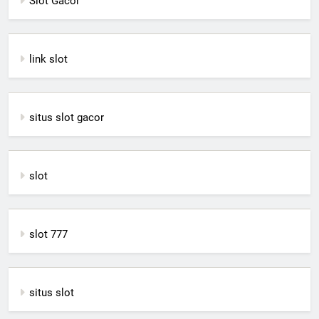
Slot Gacor
link slot
situs slot gacor
slot
slot 777
situs slot