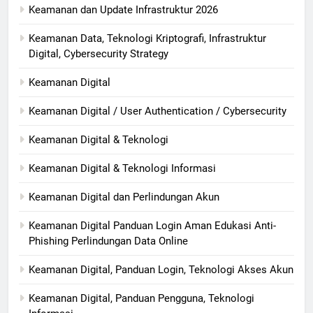
Keamanan dan Update Infrastruktur 2026
Keamanan Data, Teknologi Kriptografi, Infrastruktur
Digital, Cybersecurity Strategy
Keamanan Digital
Keamanan Digital / User Authentication / Cybersecurity
Keamanan Digital & Teknologi
Keamanan Digital & Teknologi Informasi
Keamanan Digital dan Perlindungan Akun
Keamanan Digital Panduan Login Aman Edukasi Anti-
Phishing Perlindungan Data Online
Keamanan Digital, Panduan Login, Teknologi Akses Akun
Keamanan Digital, Panduan Pengguna, Teknologi