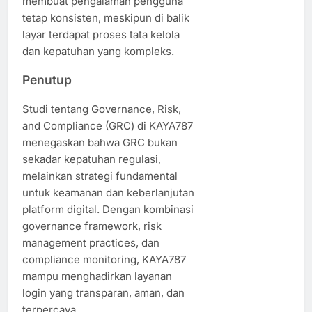
membuat pengalaman pengguna
tetap konsisten, meskipun di balik
layar terdapat proses tata kelola
dan kepatuhan yang kompleks.
Penutup
Studi tentang Governance, Risk,
and Compliance (GRC) di KAYA787
menegaskan bahwa GRC bukan
sekadar kepatuhan regulasi,
melainkan strategi fundamental
untuk keamanan dan keberlanjutan
platform digital. Dengan kombinasi
governance framework, risk
management practices, dan
compliance monitoring, KAYA787
mampu menghadirkan layanan
login yang transparan, aman, dan
terpercaya.