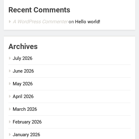
Recent Comments
A WordPress Commenter
on
Hello world!
Archives
July 2026
June 2026
May 2026
April 2026
March 2026
February 2026
January 2026