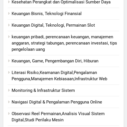
Kesehatan Perangkat dan Optimalisasi Sumber Daya
Keuangan Bisnis, Teknologi Finansial
Keuangan Digital, Teknologi, Permainan Slot
keuangan pribadi, perencanaan keuangan, manajemen
anggaran, strategi tabungan, perencanaan investasi, tips
pengelolaan uang
Keuangan, Game, Pengembangan Diri, Hiburan
Literasi Risiko,Keamanan Digital,Pengalaman
Pengguna,Manajemen Kebiasaan,Infrastruktur Web
Monitoring & Infrastruktur Sistem
Navigasi Digital & Pengalaman Pengguna Online
Observasi Reel Permainan,Analisis Visual Sistem
Digital,Studi Perilaku Mesin