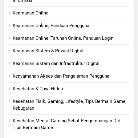
Informasi
Keamanan Online
Keamanan Online, Panduan Pengguna
Keamanan Online, Taruhan Online, Panduan Login
Keamanan Sistem & Privasi Digital
Keamanan Sistem dan Infrastruktur Digital
Kenyamanan Akses dan Pengalaman Pengguna
Kesehatan & Gaya Hidup
Kesehatan Fisik, Gaming, Lifestyle, Tips Bermain Game,
Kebugaran
Kesehatan Mental Gaming Sehat Pengembangan Diri
Tips Bermain Game