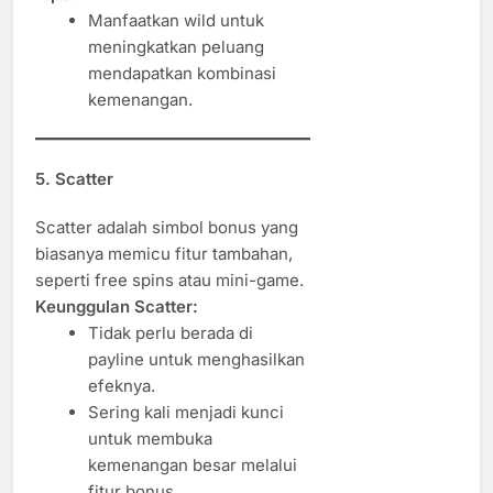
Manfaatkan wild untuk
meningkatkan peluang
mendapatkan kombinasi
kemenangan.
5. Scatter
Scatter adalah simbol bonus yang
biasanya memicu fitur tambahan,
seperti free spins atau mini-game.
Keunggulan Scatter:
Tidak perlu berada di
payline untuk menghasilkan
efeknya.
Sering kali menjadi kunci
untuk membuka
kemenangan besar melalui
fitur bonus.