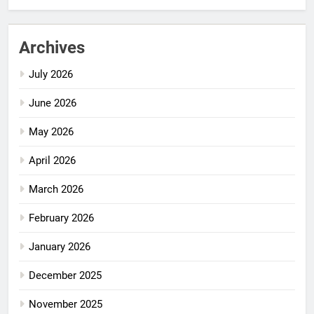
Archives
July 2026
June 2026
May 2026
April 2026
March 2026
February 2026
January 2026
December 2025
November 2025