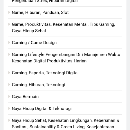
Pengelolaan Stres, Hiburan Digital
Game, Hiburan, Panduan, Slot
Game, Produktivitas, Kesehatan Mental, Tips Gaming,
Gaya Hidup Sehat
Gaming / Game Design
Gaming Lifestyle Pengembangan Diri Manajemen Waktu
Kesehatan Digital Produktivitas Harian
Gaming, Esports, Teknologi Digital
Gaming, Hiburan, Teknologi
Gaya Bermain
Gaya Hidup Digital & Teknologi
Gaya Hidup Sehat, Kesehatan Lingkungan, Kebersihan &
Sanitasi, Sustainability & Green Living, Kesejahteraan