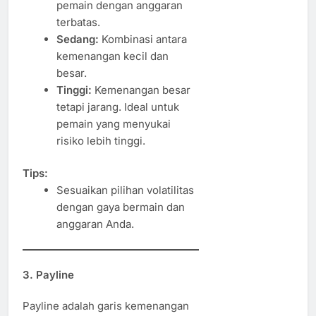
pemain dengan anggaran
terbatas.
Sedang:
Kombinasi antara
kemenangan kecil dan
besar.
Tinggi:
Kemenangan besar
tetapi jarang. Ideal untuk
pemain yang menyukai
risiko lebih tinggi.
Tips:
Sesuaikan pilihan volatilitas
dengan gaya bermain dan
anggaran Anda.
3. Payline
Payline adalah garis kemenangan