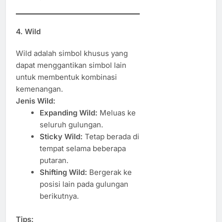
4. Wild
Wild adalah simbol khusus yang
dapat menggantikan simbol lain
untuk membentuk kombinasi
kemenangan.
Jenis Wild:
Expanding Wild:
Meluas ke
seluruh gulungan.
Sticky Wild:
Tetap berada di
tempat selama beberapa
putaran.
Shifting Wild:
Bergerak ke
posisi lain pada gulungan
berikutnya.
Tips: