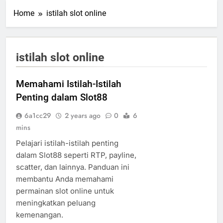
Home
istilah slot online
istilah slot online
Memahami Istilah-Istilah
Penting dalam Slot88
6a1cc29
2 years ago
0
6
mins
Pelajari istilah-istilah penting
dalam Slot88 seperti RTP, payline,
scatter, dan lainnya. Panduan ini
membantu Anda memahami
permainan slot online untuk
meningkatkan peluang
kemenangan.