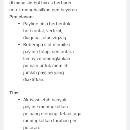
di mana simbol harus berbaris
untuk menghasilkan pembayaran.
Penjelasan:
Payline bisa berbentuk
horizontal, vertikal,
diagonal, atau zigzag.
Beberapa slot memiliki
payline tetap, sementara
lainnya memungkinkan
pemain untuk memilih
jumlah payline yang
diaktifkan.
Tips:
Aktivasi lebih banyak
payline meningkatkan
peluang menang, tetapi juga
meningkatkan taruhan per
putaran.