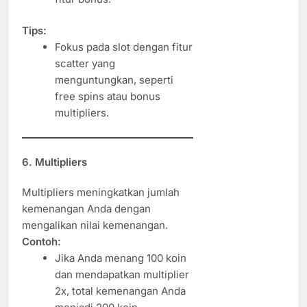
Tips:
Fokus pada slot dengan fitur
scatter yang
menguntungkan, seperti
free spins atau bonus
multipliers.
6. Multipliers
Multipliers meningkatkan jumlah
kemenangan Anda dengan
mengalikan nilai kemenangan.
Contoh:
Jika Anda menang 100 koin
dan mendapatkan multiplier
2x, total kemenangan Anda