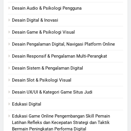
Desain Audio & Psikologi Pengguna
Desain Digital & Inovasi
Desain Game & Psikologi Visual
Desain Pengalaman Digital, Navigasi Platform Online
Desain Responsif & Pengalaman Multi-Perangkat
Desain Sistem & Pengalaman Digital
Desain Slot & Psikologi Visual
Desain UX/UI & Kategori Game Situs Judi
Edukasi Digital
Edukasi Game Online Pengembangan Skill Pemain
Latihan Refleks dan Kecepatan Strategi dan Taktik
Bermain Peningkatan Performa Digital