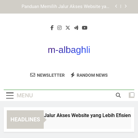
Skip
Cara Menjaga Performa Perangkat saat
to
Mengakses KAYA787 Alternatif
content
Panduan Menjaga Privasi Perangkat saat
Menggunakan KAYA787 Alternatif
Panduan Memilih Jalur Akses Website yang Lebih
Efisien dan Aman
Panduan Memilih Jalur Akses Website yang
Efisien, Stabil, dan Aman
Cara Menjaga Performa Perangkat saat
Mengakses KAYA787 Alternatif
M Albaghli
Dapatkan Produk Kecantikan Berkualitas Di
Panduan Menjaga Privasi Perangkat saat
NEWSLETTER
RANDOM NEWS
Menggunakan KAYA787 Alternatif
M Albaghli.
MENU
nduan Memilih Jalur Akses Website yang Lebih Efisien dan 
HEADLINES
Weeks Ago