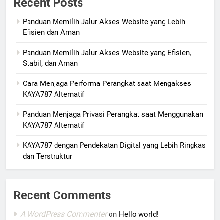
Recent Posts
Panduan Memilih Jalur Akses Website yang Lebih
Efisien dan Aman
Panduan Memilih Jalur Akses Website yang Efisien,
Stabil, dan Aman
Cara Menjaga Performa Perangkat saat Mengakses
KAYA787 Alternatif
Panduan Menjaga Privasi Perangkat saat Menggunakan
KAYA787 Alternatif
KAYA787 dengan Pendekatan Digital yang Lebih Ringkas
dan Terstruktur
Recent Comments
A WordPress Commenter
on
Hello world!