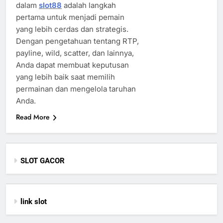
dalam
slot88
adalah langkah
pertama untuk menjadi pemain
yang lebih cerdas dan strategis.
Dengan pengetahuan tentang RTP,
payline, wild, scatter, dan lainnya,
Anda dapat membuat keputusan
yang lebih baik saat memilih
permainan dan mengelola taruhan
Anda.
Read More
SLOT GACOR
link slot