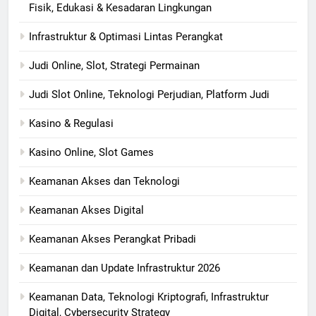
Fisik, Edukasi & Kesadaran Lingkungan
Infrastruktur & Optimasi Lintas Perangkat
Judi Online, Slot, Strategi Permainan
Judi Slot Online, Teknologi Perjudian, Platform Judi
Kasino & Regulasi
Kasino Online, Slot Games
Keamanan Akses dan Teknologi
Keamanan Akses Digital
Keamanan Akses Perangkat Pribadi
Keamanan dan Update Infrastruktur 2026
Keamanan Data, Teknologi Kriptografi, Infrastruktur
Digital, Cybersecurity Strategy