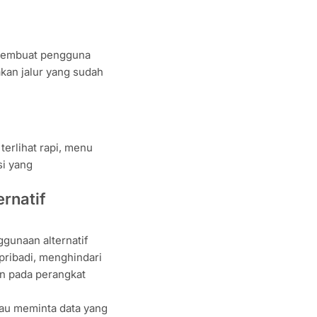
 membuat pengguna
kan jalur yang sudah
erlihat rapi, menu
si yang
rnatif
gunaan alternatif
ribadi, menghindari
in pada perangkat
atau meminta data yang