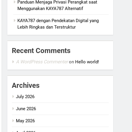
Panduan Menjaga Privasi Perangkat saat
Menggunakan KAYA787 Alternatif
KAYA787 dengan Pendekatan Digital yang
Lebih Ringkas dan Terstruktur
Recent Comments
A WordPress Commenter
on
Hello world!
Archives
July 2026
June 2026
May 2026