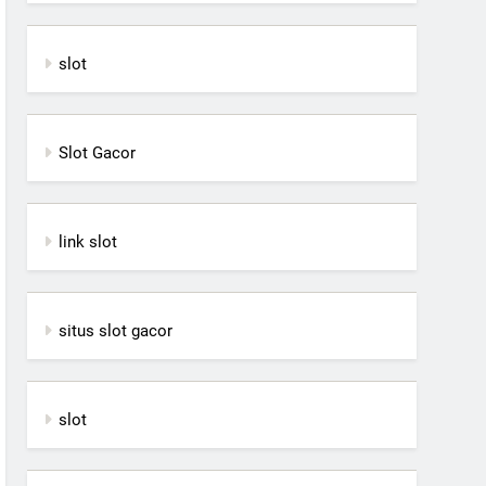
slot
Slot Gacor
link slot
situs slot gacor
slot