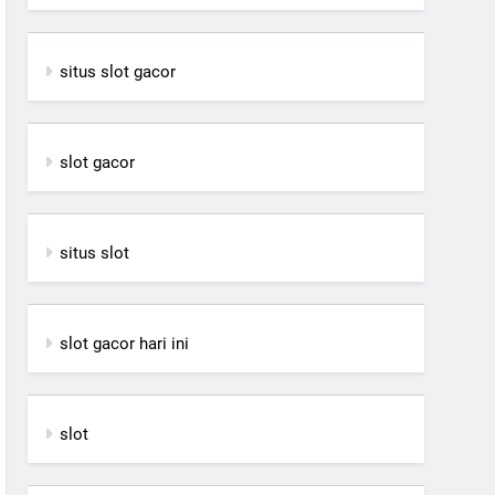
situs slot gacor
slot gacor
situs slot
slot gacor hari ini
slot