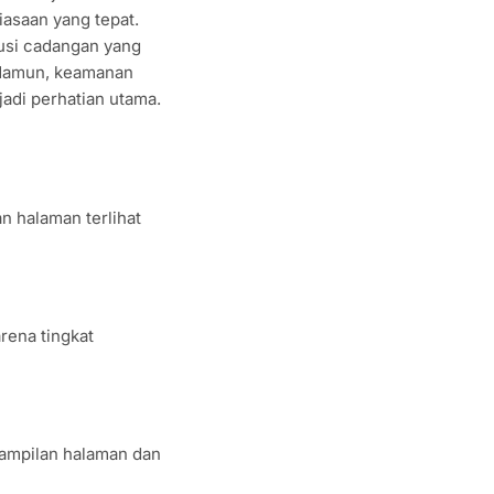
iasaan yang tepat.
lusi cadangan yang
Namun, keamanan
jadi perhatian utama.
 halaman terlihat
arena tingkat
tampilan halaman dan