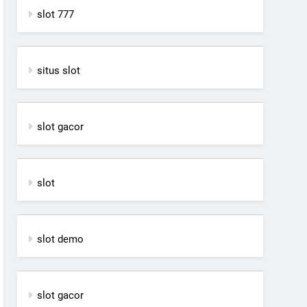
slot 777
situs slot
slot gacor
slot
slot demo
slot gacor