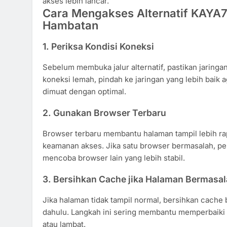
akses lebih lancar.
Cara Mengakses Alternatif KAYA
Hambatan
1. Periksa Kondisi Koneksi
Sebelum membuka jalur alternatif, pastikan jaringan 
koneksi lemah, pindah ke jaringan yang lebih baik 
dimuat dengan optimal.
2. Gunakan Browser Terbaru
Browser terbaru membantu halaman tampil lebih r
keamanan akses. Jika satu browser bermasalah, p
mencoba browser lain yang lebih stabil.
3. Bersihkan Cache jika Halaman Bermasa
Jika halaman tidak tampil normal, bersihkan cache 
dahulu. Langkah ini sering membantu memperbaiki 
atau lambat.