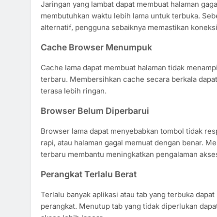
Jaringan yang lambat dapat membuat halaman gagal
membutuhkan waktu lebih lama untuk terbuka. Seb
alternatif, pengguna sebaiknya memastikan koneksi
Cache Browser Menumpuk
Cache lama dapat membuat halaman tidak menamp
terbaru. Membersihkan cache secara berkala dap
terasa lebih ringan.
Browser Belum Diperbarui
Browser lama dapat menyebabkan tombol tidak respo
rapi, atau halaman gagal memuat dengan benar. 
terbaru membantu meningkatkan pengalaman akse
Perangkat Terlalu Berat
Terlalu banyak aplikasi atau tab yang terbuka dap
perangkat. Menutup tab yang tidak diperlukan dap