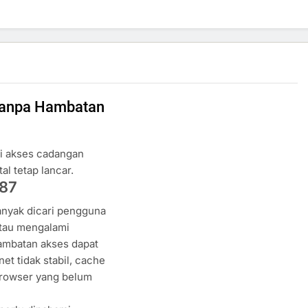
Tanpa Hambatan
i akses cadangan
al tetap lancar.
787
banyak dicari pengguna
 atau mengalami
 hambatan akses dapat
net tidak stabil, cache
browser yang belum