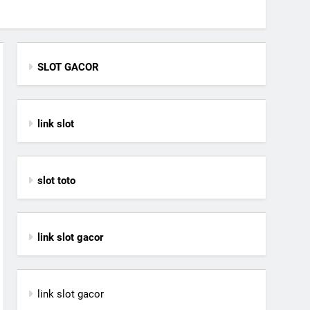
SLOT GACOR
link slot
slot toto
link slot gacor
link slot gacor