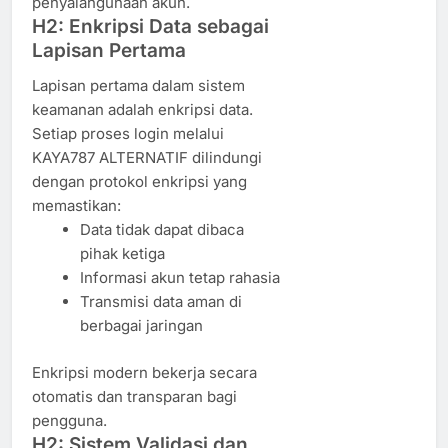
penyalahgunaan akun.
H2: Enkripsi Data sebagai
Lapisan Pertama
Lapisan pertama dalam sistem
keamanan adalah enkripsi data.
Setiap proses login melalui
KAYA787 ALTERNATIF dilindungi
dengan protokol enkripsi yang
memastikan:
Data tidak dapat dibaca
pihak ketiga
Informasi akun tetap rahasia
Transmisi data aman di
berbagai jaringan
Enkripsi modern bekerja secara
otomatis dan transparan bagi
pengguna.
H2: Sistem Validasi dan