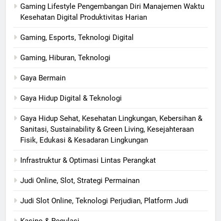
Gaming Lifestyle Pengembangan Diri Manajemen Waktu
Kesehatan Digital Produktivitas Harian
Gaming, Esports, Teknologi Digital
Gaming, Hiburan, Teknologi
Gaya Bermain
Gaya Hidup Digital & Teknologi
Gaya Hidup Sehat, Kesehatan Lingkungan, Kebersihan &
Sanitasi, Sustainability & Green Living, Kesejahteraan
Fisik, Edukasi & Kesadaran Lingkungan
Infrastruktur & Optimasi Lintas Perangkat
Judi Online, Slot, Strategi Permainan
Judi Slot Online, Teknologi Perjudian, Platform Judi
Kasino & Regulasi