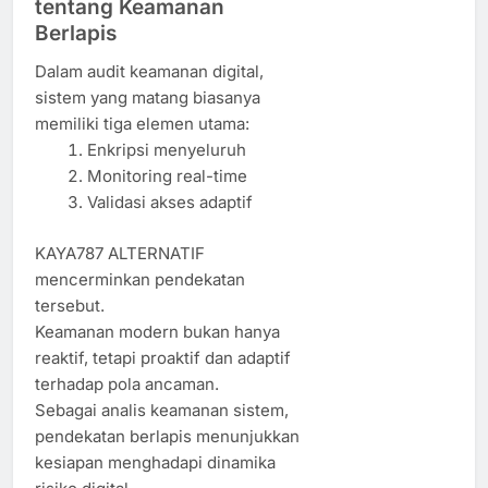
tentang Keamanan
Berlapis
Dalam audit keamanan digital,
sistem yang matang biasanya
memiliki tiga elemen utama:
Enkripsi menyeluruh
Monitoring real-time
Validasi akses adaptif
KAYA787 ALTERNATIF
mencerminkan pendekatan
tersebut.
Keamanan modern bukan hanya
reaktif, tetapi proaktif dan adaptif
terhadap pola ancaman.
Sebagai analis keamanan sistem,
pendekatan berlapis menunjukkan
kesiapan menghadapi dinamika