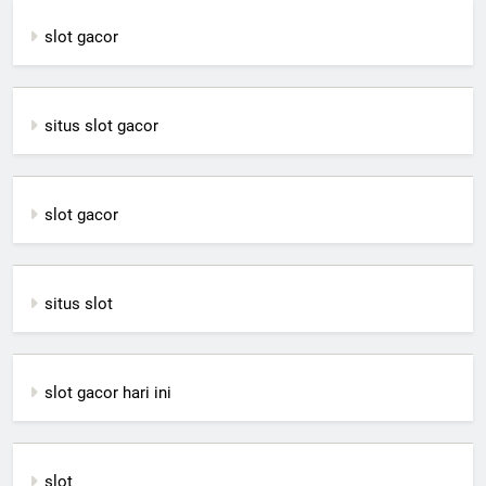
slot gacor
situs slot gacor
slot gacor
situs slot
slot gacor hari ini
slot