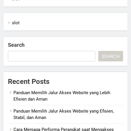
slot
Search
SEARCH
Recent Posts
Panduan Memilih Jalur Akses Website yang Lebih
Efisien dan Aman
Panduan Memilih Jalur Akses Website yang Efisien,
Stabil, dan Aman
Cara Menjaga Performa Perangkat saat Mengakses