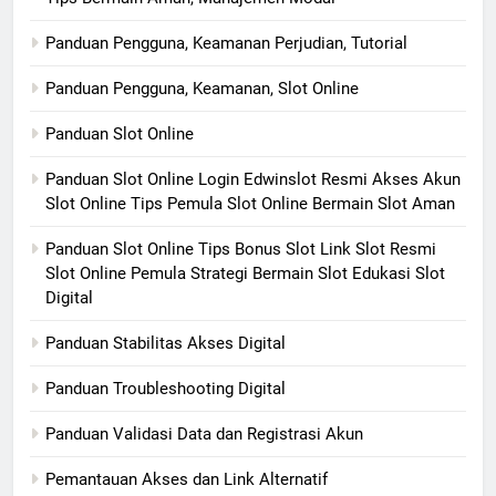
Panduan Pengguna, Keamanan Perjudian, Tutorial
Panduan Pengguna, Keamanan, Slot Online
Panduan Slot Online
Panduan Slot Online Login Edwinslot Resmi Akses Akun
Slot Online Tips Pemula Slot Online Bermain Slot Aman
Panduan Slot Online Tips Bonus Slot Link Slot Resmi
Slot Online Pemula Strategi Bermain Slot Edukasi Slot
Digital
Panduan Stabilitas Akses Digital
Panduan Troubleshooting Digital
Panduan Validasi Data dan Registrasi Akun
Pemantauan Akses dan Link Alternatif