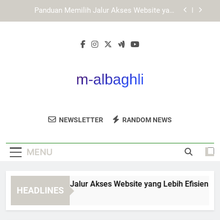
Skip
Cara Menjaga Performa Perangkat saat
to
Mengakses KAYA787 Alternatif
content
Panduan Menjaga Privasi Perangkat saat
Menggunakan KAYA787 Alternatif
Panduan Memilih Jalur Akses Website yang Lebih
Efisien dan Aman
Panduan Memilih Jalur Akses Website yang
Efisien, Stabil, dan Aman
Cara Menjaga Performa Perangkat saat
Mengakses KAYA787 Alternatif
M Albaghli
Dapatkan Produk Kecantikan Berkualitas Di
Panduan Menjaga Privasi Perangkat saat
NEWSLETTER
RANDOM NEWS
Menggunakan KAYA787 Alternatif
M Albaghli.
MENU
nduan Memilih Jalur Akses Website yang Lebih Efisien dan 
HEADLINES
Weeks Ago