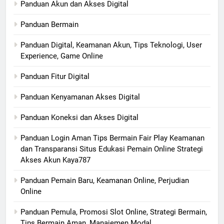
Panduan Akun dan Akses Digital
Panduan Bermain
Panduan Digital, Keamanan Akun, Tips Teknologi, User
Experience, Game Online
Panduan Fitur Digital
Panduan Kenyamanan Akses Digital
Panduan Koneksi dan Akses Digital
Panduan Login Aman Tips Bermain Fair Play Keamanan
dan Transparansi Situs Edukasi Pemain Online Strategi
Akses Akun Kaya787
Panduan Pemain Baru, Keamanan Online, Perjudian
Online
Panduan Pemula, Promosi Slot Online, Strategi Bermain,
Tips Bermain Aman, Manajemen Modal