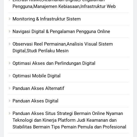
Pengguna,Manajemen Kebiasaan,Infrastruktur Web
Monitoring & Infrastruktur Sistem
Navigasi Digital & Pengalaman Pengguna Online
Observasi Reel Permainan,Analisis Visual Sistem
Digital,Studi Perilaku Mesin
Optimasi Akses dan Perlindungan Digital
Optimasi Mobile Digital
Panduan Akses Alternatif
Panduan Akses Digital
Panduan Akses Situs Strategi Bermain Online Nyaman
Teknologi dan Kinerja Platform Judi Keamanan dan
Stabilitas Bermain Tips Pemain Pemula dan Profesional