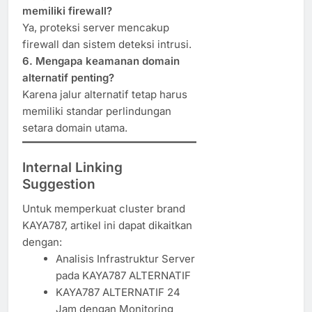
memiliki firewall?
Ya, proteksi server mencakup
firewall dan sistem deteksi intrusi.
6. Mengapa keamanan domain
alternatif penting?
Karena jalur alternatif tetap harus
memiliki standar perlindungan
setara domain utama.
Internal Linking
Suggestion
Untuk memperkuat cluster brand
KAYA787, artikel ini dapat dikaitkan
dengan:
Analisis Infrastruktur Server
pada KAYA787 ALTERNATIF
KAYA787 ALTERNATIF 24
Jam dengan Monitoring